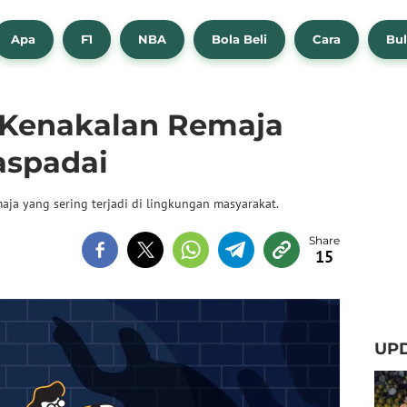
Apa
F1
NBA
Bola Beli
Cara
Bul
 Kenakalan Remaja
aspadai
aja yang sering terjadi di lingkungan masyarakat.
15
UPD