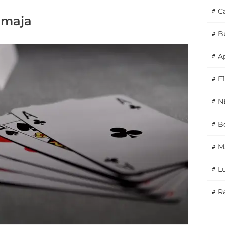
#
C
emaja
#
B
#
A
#
F1
#
N
#
Bo
#
M
#
L
#
Ra