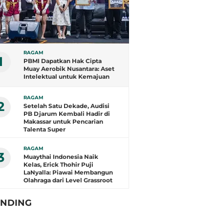
RAGAM
1
PBMI Dapatkan Hak Cipta
Muay Aerobik Nusantara: Aset
Intelektual untuk Kemajuan
Muaythai Indonesia
RAGAM
2
Setelah Satu Dekade, Audisi
PB Djarum Kembali Hadir di
Makassar untuk Pencarian
Talenta Super
RAGAM
3
Muaythai Indonesia Naik
Kelas, Erick Thohir Puji
LaNyalla: Piawai Membangun
Olahraga dari Level Grassroot
ENDING