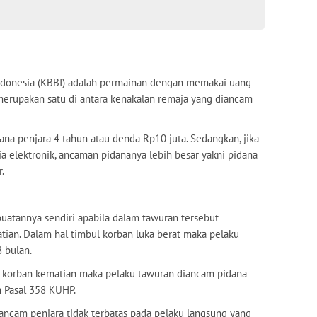
ndonesia (KBBI) adalah permainan dengan memakai uang
n merupakan satu di antara kenakalan remaja yang diancam
ana penjara 4 tahun atau denda Rp10 juta. Sedangkan, jika
ia elektronik, ancaman pidananya lebih besar yakni pidana
.
buatannya sendiri apabila dalam tawuran tersebut
ian. Dalam hal timbul korban luka berat maka pelaku
 bulan.
 korban kematian maka pelaku tawuran diancam pidana
m Pasal 358 KUHP.
ancam penjara tidak terbatas pada pelaku langsung yang