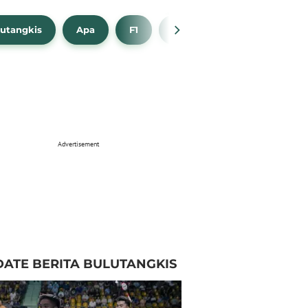
utangkis
Apa
F1
NBA
Bola Beli
Advertisement
ATE BERITA BULUTANGKIS