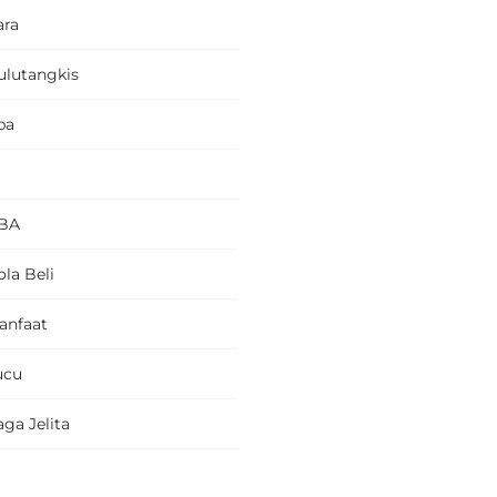
ara
ulutangkis
pa
BA
la Beli
anfaat
ucu
ga Jelita