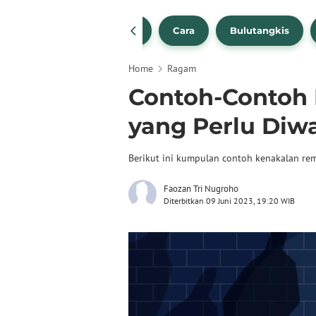
1
NBA
Bola Beli
Cara
Bulutangkis
Home
Ragam
Contoh-Contoh
yang Perlu Diw
Berikut ini kumpulan contoh kenakalan rem
Faozan Tri Nugroho
Diterbitkan 09 Juni 2023, 19:20 WIB