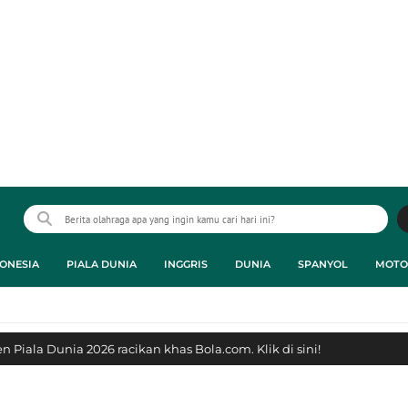
ONESIA
PIALA DUNIA
INGGRIS
DUNIA
SPANYOL
MOTO
 Piala Dunia 2026 racikan khas Bola.com. Klik di sini!