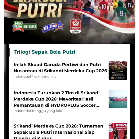
Trilogi Sepak Bola Putri
Inilah Skuad Garuda Pertiwi dan Putri
Nusantara di Srikandi Merdeka Cup 2026
Indonesia
17 jam yang lalu
Indonesia Turunkan 2 Tim di Srikandi
Merdeka Cup 2026: Mayoritas Hasil
Pemantauan di HYDROPLUS Soccer
League
Indonesia
1 minggu yang lalu
Srikandi Merdeka Cup 2026: Turnamen
Sepak Bola Putri Internasional Siap
Digelar di Kudus