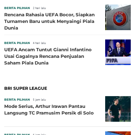
BERITA PILIHAN
2 hari lalu
Rencana Rahasia UEFA Bocor, Siapkan
Turnamen Baru untuk Menyaingi Piala
Dunia
BERITA PILIHAN
4 hari lalu
UEFA Ancam Tuntut Gianni Infantino
Usai Gagalnya Rencana Penjualan
Saham Piala Dunia
BRI SUPER LEAGUE
BERITA PILIHAN
5 jam lalu
Mode Serius, Arthur Irawan Pantau
Langsung TC Pramusim Persik di Solo
BERITA PILIHAN
6 jam lalu