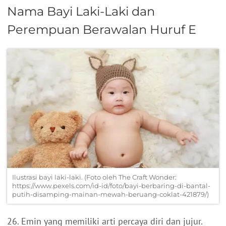
Nama Bayi Laki-Laki dan
Perempuan Berawalan Huruf E
Ilustrasi bayi laki-laki. (Foto oleh The Craft Wonder:
https://www.pexels.com/id-id/foto/bayi-berbaring-di-bantal-
putih-disamping-mainan-mewah-beruang-coklat-421879/)
26. Emin yang memiliki arti percaya diri dan jujur.