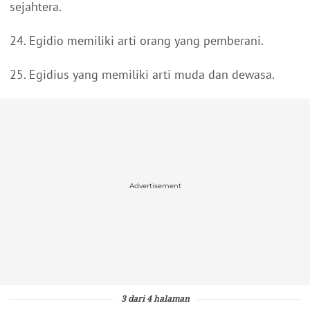
sejahtera.
24. Egidio memiliki arti orang yang pemberani.
25. Egidius yang memiliki arti muda dan dewasa.
Advertisement
3 dari 4 halaman