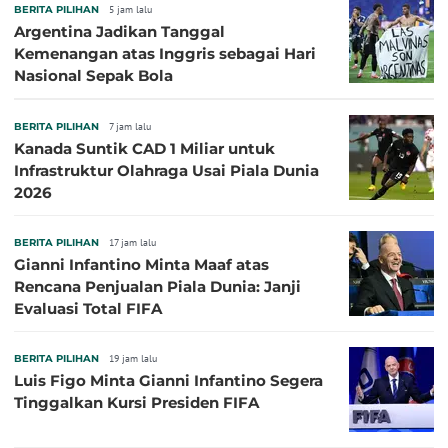
BERITA PILIHAN
5 jam lalu
Argentina Jadikan Tanggal
Kemenangan atas Inggris sebagai Hari
Nasional Sepak Bola
BERITA PILIHAN
7 jam lalu
Kanada Suntik CAD 1 Miliar untuk
Infrastruktur Olahraga Usai Piala Dunia
2026
BERITA PILIHAN
17 jam lalu
Gianni Infantino Minta Maaf atas
Rencana Penjualan Piala Dunia: Janji
Evaluasi Total FIFA
BERITA PILIHAN
19 jam lalu
Luis Figo Minta Gianni Infantino Segera
Tinggalkan Kursi Presiden FIFA