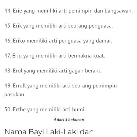
44. Erie yang memiliki arti pemimpin dan bangsawan.
45. Erik yang memiliki arti seorang penguasa.
46. Eriko memiliki arti penguasa yang damai.
47. Eriq yang memiliki arti bermakna kuat.
48. Erol yang memiliki arti gagah berani.
49. Erroll yang memiliki arti seorang pemimpin
pasukan.
50. Erthe yang memiliki arti bumi.
4 dari 4 halaman
Nama Bayi Laki-Laki dan