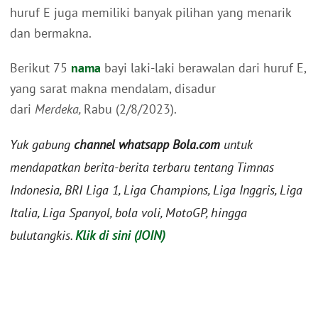
huruf E juga memiliki banyak pilihan yang menarik
dan bermakna.
Berikut 75
nama
bayi laki-laki berawalan dari huruf E,
yang sarat makna mendalam, disadur
dari
Merdeka,
Rabu (2/8/2023).
Yuk gabung
channel whatsapp Bola.com
untuk
mendapatkan berita-berita terbaru tentang Timnas
Indonesia, BRI Liga 1, Liga Champions, Liga Inggris, Liga
Italia, Liga Spanyol, bola voli, MotoGP, hingga
bulutangkis.
Klik di sini (JOIN)