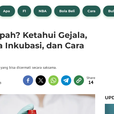
Apa
F1
NBA
Bola Beli
Cara
Bul
ipah? Ketahui Gejala,
 Inkubasi, dan Cara
 yang bisa dicermati secara saksama.
14
B
UPD