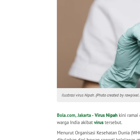
Ilustrasi virus Nipah. (Photo created by rawpix
Bola.com, Jakarta -
Virus Nipah
kini ramai
warga India akibat
virus
tersebut.
Menurut Organisasi Kesehatan Dunia (WH
ditularkan dari hewan seperti kelelawar a