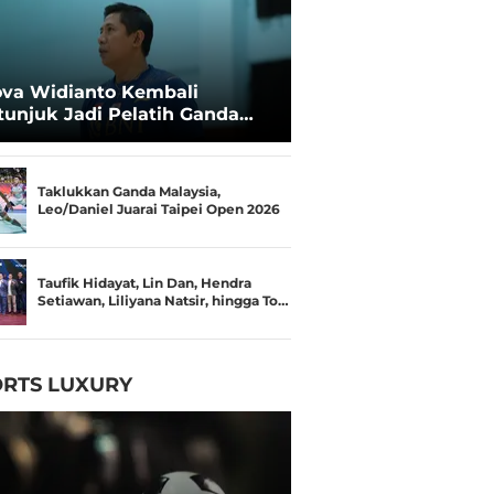
va Widianto Kembali
tunjuk Jadi Pelatih Ganda
mpuran Pelatnas
Taklukkan Ganda Malaysia,
Leo/Daniel Juarai Taipei Open 2026
Taufik Hidayat, Lin Dan, Hendra
Setiawan, Liliyana Natsir, hingga To…
RTS LUXURY