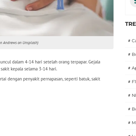
TR
#
C
hen Andrews on Unsplash)
#
B
muncul dalam 4-14 hari setelah orang terpapar. Gejala
#
A
kit kepala selama 3-14 hari.
ertai dengan penyakit pernapasan, seperti batuk, sakit
#
F1
#
N
#
Bo
#
M