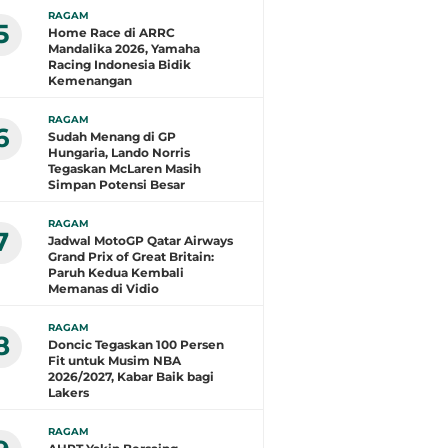
RAGAM
5
Home Race di ARRC
Mandalika 2026, Yamaha
Racing Indonesia Bidik
Kemenangan
RAGAM
6
Sudah Menang di GP
Hungaria, Lando Norris
Tegaskan McLaren Masih
Simpan Potensi Besar
RAGAM
7
Jadwal MotoGP Qatar Airways
Grand Prix of Great Britain:
Paruh Kedua Kembali
Memanas di Vidio
RAGAM
8
Doncic Tegaskan 100 Persen
Fit untuk Musim NBA
2026/2027, Kabar Baik bagi
Lakers
RAGAM