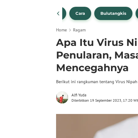
1
NBA
Bola Beli
Cara
Bulutangkis
Home
Ragam
Apa Itu Virus N
Penularan, Masa
Mencegahnya
Berikut ini rangkuman tentang Virus Nipah
Alfi Yuda
Diterbitkan 19 September 2023, 17:20 WI