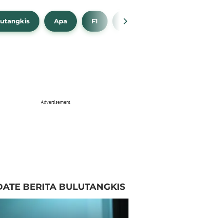
utangkis
Apa
F1
NBA
Bola Beli
Advertisement
ATE BERITA BULUTANGKIS