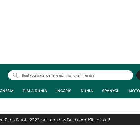
ONESIA
PIALA DUNIA
INGGRIS
DUNIA
SPANYOL
MOTO
 Piala Dunia 2026 racikan khas Bola.com. Klik di sini!