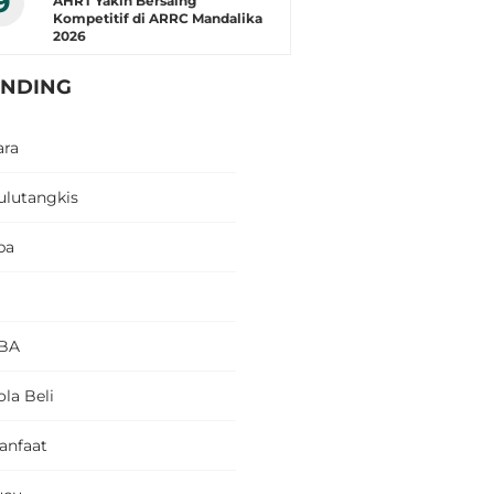
9
AHRT Yakin Bersaing
Kompetitif di ARRC Mandalika
2026
ENDING
ara
ulutangkis
pa
BA
la Beli
anfaat