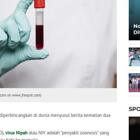
No
Di
Ca
el.com on www.freepik.com)
SPO
 diperbincangkan di dunia menyusul berita kematian dua
O),
virus Nipah
atau NiV adalah "penyakit zoonosis" yang
tau babi ke manusia.