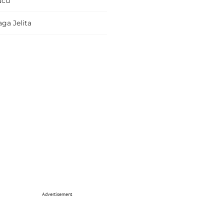
ucu
ga Jelita
Advertisement