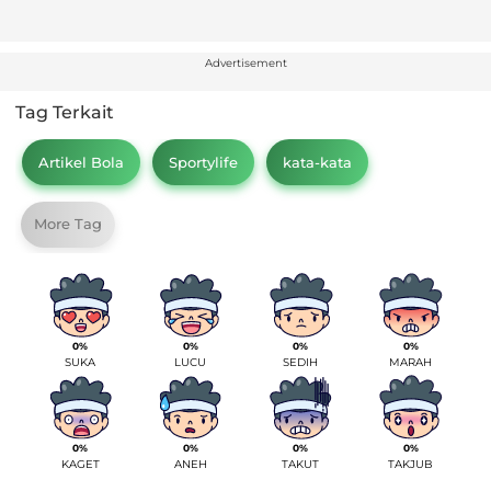
Advertisement
Tag Terkait
Artikel Bola
Sportylife
kata-kata
More Tag
0%
0%
0%
0%
SUKA
LUCU
SEDIH
MARAH
0%
0%
0%
0%
KAGET
ANEH
TAKUT
TAKJUB