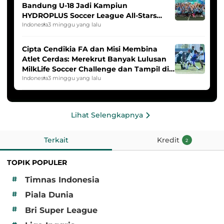
Bandung U-18 Jadi Kampiun
HYDROPLUS Soccer League All-Stars
2025/2026
Indonesia
3 minggu yang lalu
Cipta Cendikia FA dan Misi Membina
Atlet Cerdas: Merekrut Banyak Lulusan
MilkLife Soccer Challenge dan Tampil di
HYDROPLUS Soccer League
Indonesia
3 minggu yang lalu
Lihat Selengkapnya
Terkait
Kredit
2
TOPIK POPULER
#
Timnas Indonesia
#
Piala Dunia
#
Bri Super League