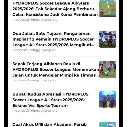
HYDROPLUS Soccer League All-Stars
2025/2026: Tak Sekadar Ajang Berburu
Gelar, Konsistensi Jadi Kunci Pembinaan
Indonesia
2 minggu yang lalu
Dua Jalan, Satu Tujuan: Pengalaman
Inspiratif 2 Pemain HYDROPLUS Soccer
League All-Stars 2025/2026 Mengikuti
Seleksi Timnas Indonesia Putri
Indonesia
3 minggu yang lalu
Sepak Terjang Albianca Raula di
HYDROPLUS Soccer League: Menemukan
Jalan untuk Mengejar Mimpi ke Timnas
Indonesia Putri
Indonesia
3 minggu yang lalu
Bupati Kudus Apresiasi HYDROPLUS
Soccer League All-Stars 2025/2026:
Selaras Visi Sports Tourism
Indonesia
3 minggu yang lalu
Goal Aksis U-15 dan Akademi Persib