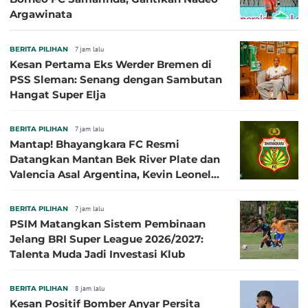
Argawinata
BERITA PILIHAN
7 jam lalu
Kesan Pertama Eks Werder Bremen di
PSS Sleman: Senang dengan Sambutan
Hangat Super Elja
BERITA PILIHAN
7 jam lalu
Mantap! Bhayangkara FC Resmi
Datangkan Mantan Bek River Plate dan
Valencia Asal Argentina, Kevin Leonel
Sibille
BERITA PILIHAN
7 jam lalu
PSIM Matangkan Sistem Pembinaan
Jelang BRI Super League 2026/2027:
Talenta Muda Jadi Investasi Klub
BERITA PILIHAN
8 jam lalu
Kesan Positif Bomber Anyar Persita