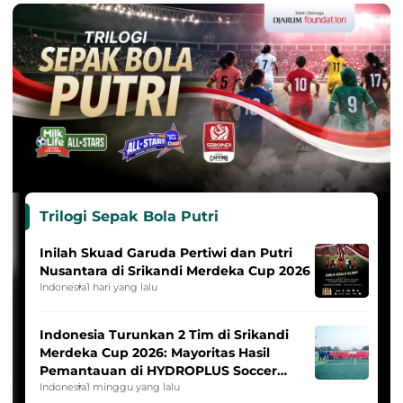
Trilogi Sepak Bola Putri
Inilah Skuad Garuda Pertiwi dan Putri
Nusantara di Srikandi Merdeka Cup 2026
Indonesia
1 hari yang lalu
Indonesia Turunkan 2 Tim di Srikandi
Merdeka Cup 2026: Mayoritas Hasil
Pemantauan di HYDROPLUS Soccer
League
Indonesia
1 minggu yang lalu