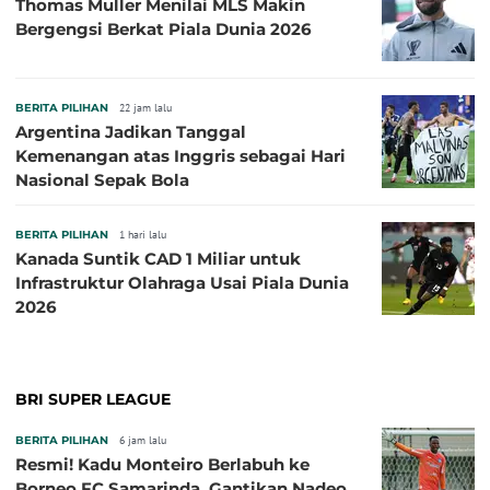
Thomas Muller Menilai MLS Makin
Bergengsi Berkat Piala Dunia 2026
BERITA PILIHAN
22 jam lalu
Argentina Jadikan Tanggal
Kemenangan atas Inggris sebagai Hari
Nasional Sepak Bola
BERITA PILIHAN
1 hari lalu
Kanada Suntik CAD 1 Miliar untuk
Infrastruktur Olahraga Usai Piala Dunia
2026
BRI SUPER LEAGUE
BERITA PILIHAN
6 jam lalu
Resmi! Kadu Monteiro Berlabuh ke
Borneo FC Samarinda, Gantikan Nadeo