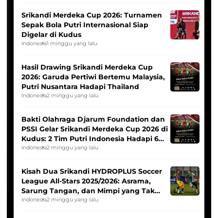
Srikandi Merdeka Cup 2026: Turnamen
Sepak Bola Putri Internasional Siap
Digelar di Kudus
Indonesia
1 minggu yang lalu
Hasil Drawing Srikandi Merdeka Cup
2026: Garuda Pertiwi Bertemu Malaysia,
Putri Nusantara Hadapi Thailand
Indonesia
2 minggu yang lalu
Bakti Olahraga Djarum Foundation dan
PSSI Gelar Srikandi Merdeka Cup 2026 di
Kudus: 2 Tim Putri Indonesia Hadapi 6
Tim Asia
Indonesia
2 minggu yang lalu
Kisah Dua Srikandi HYDROPLUS Soccer
League All-Stars 2025/2026: Asrama,
Sarung Tangan, dan Mimpi yang Tak
Pernah Padam
Indonesia
2 minggu yang lalu