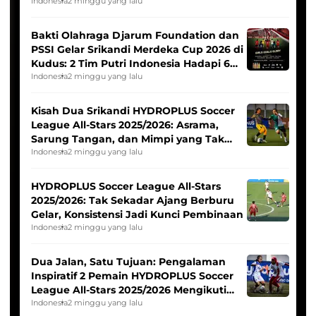
Indonesia
2 minggu yang lalu
Bakti Olahraga Djarum Foundation dan
PSSI Gelar Srikandi Merdeka Cup 2026 di
Kudus: 2 Tim Putri Indonesia Hadapi 6
Tim Asia
Indonesia
2 minggu yang lalu
Kisah Dua Srikandi HYDROPLUS Soccer
League All-Stars 2025/2026: Asrama,
Sarung Tangan, dan Mimpi yang Tak
Pernah Padam
Indonesia
2 minggu yang lalu
HYDROPLUS Soccer League All-Stars
2025/2026: Tak Sekadar Ajang Berburu
Gelar, Konsistensi Jadi Kunci Pembinaan
Indonesia
2 minggu yang lalu
Dua Jalan, Satu Tujuan: Pengalaman
Inspiratif 2 Pemain HYDROPLUS Soccer
League All-Stars 2025/2026 Mengikuti
Seleksi Timnas Indonesia Putri
Indonesia
2 minggu yang lalu