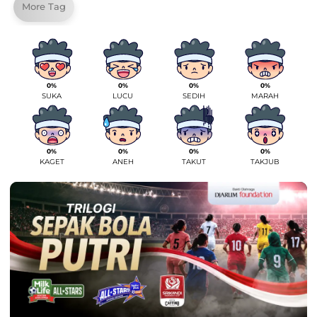
More Tag
0%
0%
0%
0%
SUKA
LUCU
SEDIH
MARAH
0%
0%
0%
0%
KAGET
ANEH
TAKUT
TAKJUB