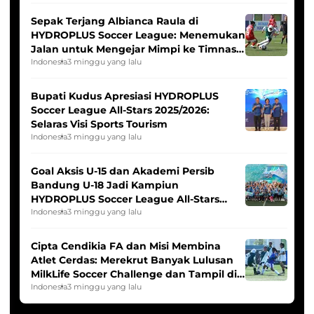
Sepak Terjang Albianca Raula di
HYDROPLUS Soccer League: Menemukan
Jalan untuk Mengejar Mimpi ke Timnas
Indonesia Putri
Indonesia
3 minggu yang lalu
Bupati Kudus Apresiasi HYDROPLUS
Soccer League All-Stars 2025/2026:
Selaras Visi Sports Tourism
Indonesia
3 minggu yang lalu
Goal Aksis U-15 dan Akademi Persib
Bandung U-18 Jadi Kampiun
HYDROPLUS Soccer League All-Stars
2025/2026
Indonesia
3 minggu yang lalu
Cipta Cendikia FA dan Misi Membina
Atlet Cerdas: Merekrut Banyak Lulusan
MilkLife Soccer Challenge dan Tampil di
HYDROPLUS Soccer League
Indonesia
3 minggu yang lalu