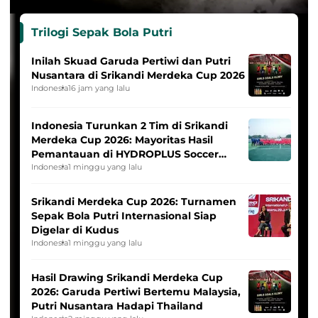
Trilogi Sepak Bola Putri
Inilah Skuad Garuda Pertiwi dan Putri
Nusantara di Srikandi Merdeka Cup 2026
Indonesia
16 jam yang lalu
Indonesia Turunkan 2 Tim di Srikandi
Merdeka Cup 2026: Mayoritas Hasil
Pemantauan di HYDROPLUS Soccer
League
Indonesia
1 minggu yang lalu
Srikandi Merdeka Cup 2026: Turnamen
Sepak Bola Putri Internasional Siap
Digelar di Kudus
Indonesia
1 minggu yang lalu
Hasil Drawing Srikandi Merdeka Cup
2026: Garuda Pertiwi Bertemu Malaysia,
Putri Nusantara Hadapi Thailand