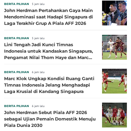
BERITA PILIHAN
5 jam lalu
John Herdman Pertahankan Gaya Main
Mendominasi saat Hadapi Singapura di
Laga Terakhir Grup A Piala AFF 2026
BERITA PILIHAN
5 jam lalu
Lini Tengah Jadi Kunci Timnas
Indonesia untuk Kandaskan Singapura,
Pengamat Nilai Thom Haye dan Marc
Klok Sebaiknya Tidak Tampil Bareng
BERITA PILIHAN
6 jam lalu
Marc Klok Ungkap Kondisi Ruang Ganti
Timnas Indonesia Jelang Menghadapi
Laga Krusial di Kandang Singapura
BERITA PILIHAN
6 jam lalu
John Herdman Sebut Piala AFF 2026
sebagai Ujian Pemain Domestik Menuju
Piala Dunia 2030