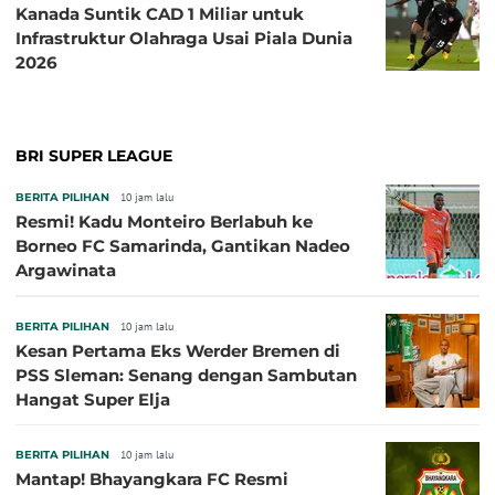
Kanada Suntik CAD 1 Miliar untuk
Infrastruktur Olahraga Usai Piala Dunia
2026
BRI SUPER LEAGUE
BERITA PILIHAN
10 jam lalu
Resmi! Kadu Monteiro Berlabuh ke
Borneo FC Samarinda, Gantikan Nadeo
Argawinata
BERITA PILIHAN
10 jam lalu
Kesan Pertama Eks Werder Bremen di
PSS Sleman: Senang dengan Sambutan
Hangat Super Elja
BERITA PILIHAN
10 jam lalu
Mantap! Bhayangkara FC Resmi