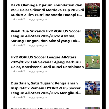
Bakti Olahraga Djarum Foundation dan
PSSI Gelar Srikandi Merdeka Cup 2026 di
Kudus: 2 Tim Putri Indonesia Hadapi 6
Tim Asia
Indonesia
2 minggu yang lalu
Kisah Dua Srikandi HYDROPLUS Soccer
League All-Stars 2025/2026: Asrama,
Sarung Tangan, dan Mimpi yang Tak
Pernah Padam
Indonesia
2 minggu yang lalu
HYDROPLUS Soccer League All-Stars
2025/2026: Tak Sekadar Ajang Berburu
Gelar, Konsistensi Jadi Kunci Pembinaan
Indonesia
2 minggu yang lalu
Dua Jalan, Satu Tujuan: Pengalaman
Inspiratif 2 Pemain HYDROPLUS Soccer
League All-Stars 2025/2026 Mengikuti
Seleksi Timnas Indonesia Putri
Indonesia
3 minggu yang lalu