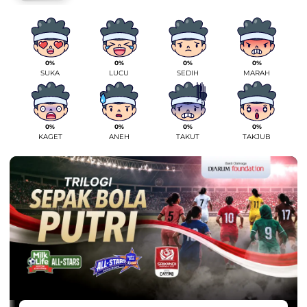
0%
0%
0%
0%
SUKA
LUCU
SEDIH
MARAH
0%
0%
0%
0%
KAGET
ANEH
TAKUT
TAKJUB