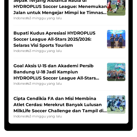
Sepak Terjang Albianca Raula di
HYDROPLUS Soccer League: Menemukan
Jalan untuk Mengejar Mimpi ke Timnas
Indonesia Putri
Indonesia
3 minggu yang lalu
Bupati Kudus Apresiasi HYDROPLUS
Soccer League All-Stars 2025/2026:
Selaras Visi Sports Tourism
Indonesia
3 minggu yang lalu
Goal Aksis U-15 dan Akademi Persib
Bandung U-18 Jadi Kampiun
HYDROPLUS Soccer League All-Stars
2025/2026
Indonesia
3 minggu yang lalu
Cipta Cendikia FA dan Misi Membina
Atlet Cerdas: Merekrut Banyak Lulusan
MilkLife Soccer Challenge dan Tampil di
HYDROPLUS Soccer League
Indonesia
3 minggu yang lalu