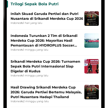
Trilogi Sepak Bola Putri
Inilah Skuad Garuda Pertiwi dan Putri
Nusantara di Srikandi Merdeka Cup 2026
Indonesia
1 hari yang lalu
Indonesia Turunkan 2 Tim di Srikandi
Merdeka Cup 2026: Mayoritas Hasil
Pemantauan di HYDROPLUS Soccer
League
Indonesia
1 minggu yang lalu
Srikandi Merdeka Cup 2026: Turnamen
Sepak Bola Putri Internasional Siap
Digelar di Kudus
Indonesia
1 minggu yang lalu
Hasil Drawing Srikandi Merdeka Cup
2026: Garuda Pertiwi Bertemu Malaysia,
Putri Nusantara Hadapi Thailand
Indonesia
2 minggu yang lalu