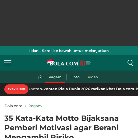
Iklan - Scroll ke bawah untuk melanjutkan
Ragam
Foto
Video
konten-konten Piala Dunia 2026 racikan khas Bola.com. Klik di sini!
EKSKLUSIF!
Bola.com
Ragam
35 Kata-Kata Motto Bijaksana
Pemberi Motivasi agar Berani
Mengambil Risiko