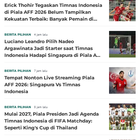
Erick Thohir Tegaskan Timnas Indonesia
di Piala AFF 2026 Belum Tampilkan
Kekuatan Terbaik: Banyak Pemain di
Eropa Tidak Bisa Berpartisipasi
BERITA PILIHAN
4 jam lalu
Luciano Leandro Pilih Nadeo
Argawinata Jadi Starter saat Timnas
Indonesia Hadapi Singapura di Piala AFF
2026: Pengalaman Jadi Kunci
BERITA PILIHAN
7 jam lalu
Tempat Nonton Live Streaming Piala
AFF 2026: Singapura Vs Timnas
Indonesia
BERITA PILIHAN
8 jam lalu
Mulai 2027, Piala Presiden Jadi Agenda
Timnas Indonesia di FIFA Matchday:
Seperti King's Cup di Thailand