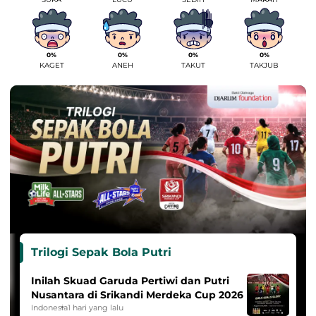
0%
0%
0%
0%
KAGET
ANEH
TAKUT
TAKJUB
Trilogi Sepak Bola Putri
Inilah Skuad Garuda Pertiwi dan Putri
Nusantara di Srikandi Merdeka Cup 2026
Indonesia
1 hari yang lalu