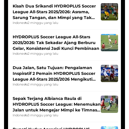
Kisah Dua Srikandi HYDROPLUS Soccer
League All-Stars 2025/2026: Asrama,
Sarung Tangan, dan Mimpi yang Tak
Pernah Padam
Indonesia
2 minggu yang lalu
HYDROPLUS Soccer League All-Stars
2025/2026: Tak Sekadar Ajang Berburu
Gelar, Konsistensi Jadi Kunci Pembinaan
Indonesia
2 minggu yang lalu
Dua Jalan, Satu Tujuan: Pengalaman
Inspiratif 2 Pemain HYDROPLUS Soccer
League All-Stars 2025/2026 Mengikuti
Seleksi Timnas Indonesia Putri
Indonesia
2 minggu yang lalu
Sepak Terjang Albianca Raula di
HYDROPLUS Soccer League: Menemukan
Jalan untuk Mengejar Mimpi ke Timnas
Indonesia Putri
Indonesia
3 minggu yang lalu