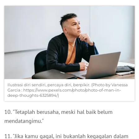
Ilustrasi diri sendiri, percaya diri, berpikir. (Photo by Vanessa
Garcia : https://www.pexels.com/photo/photo-of-man-in-
deep-thoughts-6325894/)
10. "Tetaplah berusaha, meski hal baik belum
mendatangimu."
11. "Jika kamu gagal, ini bukanlah kegagalan dalam