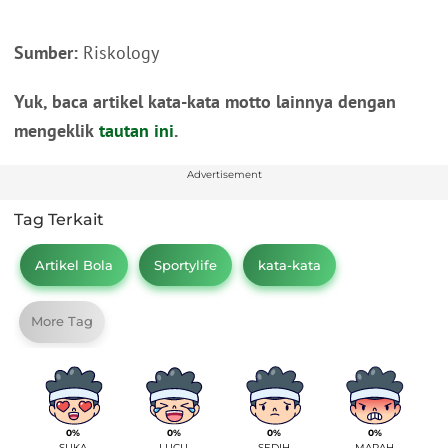
Sumber:
Riskology
Yuk, baca artikel kata-kata motto lainnya dengan
mengeklik
tautan ini
.
Advertisement
Tag Terkait
Artikel Bola
Sportylife
kata-kata
More Tag
0%
0%
0%
0%
SUKA
LUCU
SEDIH
MARAH