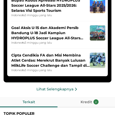
Bupati Kudus Apresiasi HYDROPLUS
Soccer League All-Stars 2025/2026:
Selaras Visi Sports Tourism
Indonesia
3 minggu yang lalu
Goal Aksis U-15 dan Akademi Persib
Bandung U-18 Jadi Kampiun
HYDROPLUS Soccer League All-Stars
2025/2026
Indonesia
3 minggu yang lalu
Cipta Cendikia FA dan Misi Membina
Atlet Cerdas: Merekrut Banyak Lulusan
MilkLife Soccer Challenge dan Tampil di
HYDROPLUS Soccer League
Indonesia
3 minggu yang lalu
Lihat Selengkapnya
Terkait
Kredit
2
TOPIK POPULER