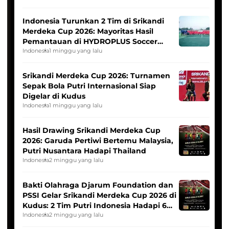
Indonesia Turunkan 2 Tim di Srikandi
Merdeka Cup 2026: Mayoritas Hasil
Pemantauan di HYDROPLUS Soccer
League
Indonesia
1 minggu yang lalu
Srikandi Merdeka Cup 2026: Turnamen
Sepak Bola Putri Internasional Siap
Digelar di Kudus
Indonesia
1 minggu yang lalu
Hasil Drawing Srikandi Merdeka Cup
2026: Garuda Pertiwi Bertemu Malaysia,
Putri Nusantara Hadapi Thailand
Indonesia
2 minggu yang lalu
Bakti Olahraga Djarum Foundation dan
PSSI Gelar Srikandi Merdeka Cup 2026 di
Kudus: 2 Tim Putri Indonesia Hadapi 6
Tim Asia
Indonesia
2 minggu yang lalu