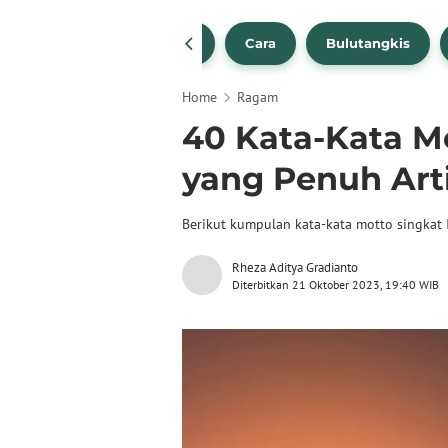
1
NBA
Bola Beli
Cara
Bulutangkis
Home
Ragam
40 Kata-Kata Mo
yang Penuh Art
Berikut kumpulan kata-kata motto singkat 
Rheza Aditya Gradianto
Diterbitkan 21 Oktober 2023, 19:40 WIB