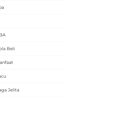
pa
BA
la Beli
anfaat
ucu
ga Jelita