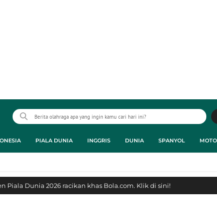
ONESIA
PIALA DUNIA
INGGRIS
DUNIA
SPANYOL
MOTO
 Piala Dunia 2026 racikan khas Bola.com. Klik di sini!