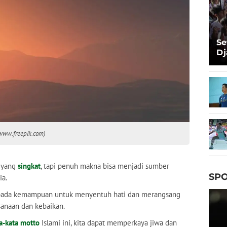
Se
Dj
Ma
Ta
n www.freepik.com)
yang
singkat
, tapi penuh makna bisa menjadi sumber
SPO
ia.
ak pada kemampuan untuk menyentuh hati dan merangsang
sanaan dan kebaikan.
a-kata motto
Islami ini, kita dapat memperkaya jiwa dan