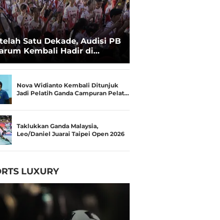
telah Satu Dekade, Audisi PB
arum Kembali Hadir di
kassar untuk Pencarian
lenta Super
Nova Widianto Kembali Ditunjuk
Jadi Pelatih Ganda Campuran Pelat…
Taklukkan Ganda Malaysia,
Leo/Daniel Juarai Taipei Open 2026
RTS LUXURY