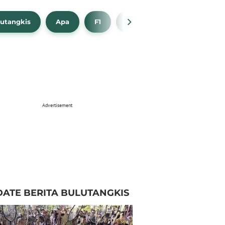
utangkis
Apa
F1
NBA
Bola Beli
Advertisement
ATE BERITA BULUTANGKIS