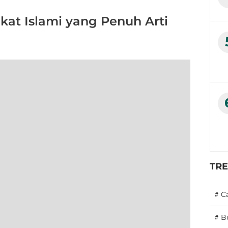
kat Islami yang Penuh Arti
TR
#
C
#
B