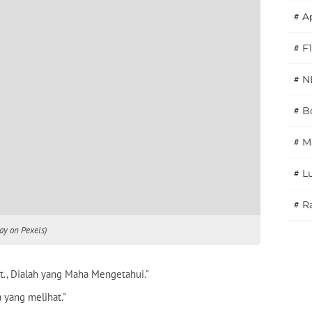
#
A
#
F1
#
N
#
Bo
#
M
#
L
#
Ra
ay on Pexels)
t., Dialah yang Maha Mengetahui."
a yang melihat."