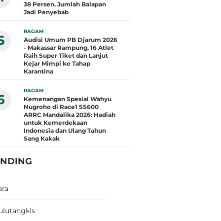
38 Persen, Jumlah Balapan
Jadi Penyebab
RAGAM
5
Audisi Umum PB Djarum 2026
- Makassar Rampung, 16 Atlet
Raih Super Tiket dan Lanjut
Kejar Mimpi ke Tahap
Karantina
RAGAM
6
Kemenangan Spesial Wahyu
Nugroho di Race1 SS600
ARRC Mandalika 2026: Hadiah
untuk Kemerdekaan
Indonesia dan Ulang Tahun
Sang Kakak
ENDING
ara
ulutangkis