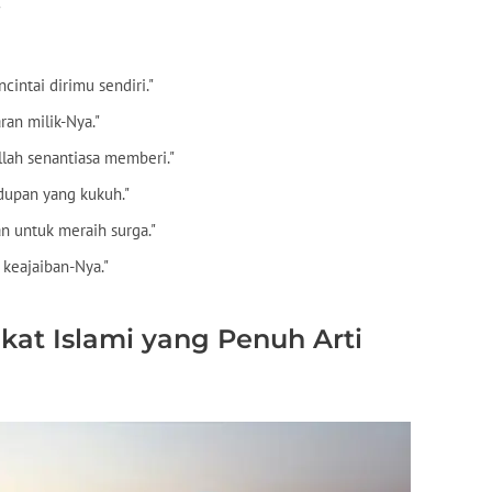
"
intai dirimu sendiri."
ran milik-Nya."
Allah senantiasa memberi."
idupan yang kukuh."
an untuk meraih surga."
 keajaiban-Nya."
kat Islami yang Penuh Arti