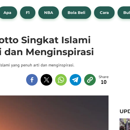
Apa
F1
NBA
Bola Beli
Cara
Bul
tto Singkat Islami
i dan Menginspirasi
Islami yang penuh arti dan menginspirasi.
10
UPD