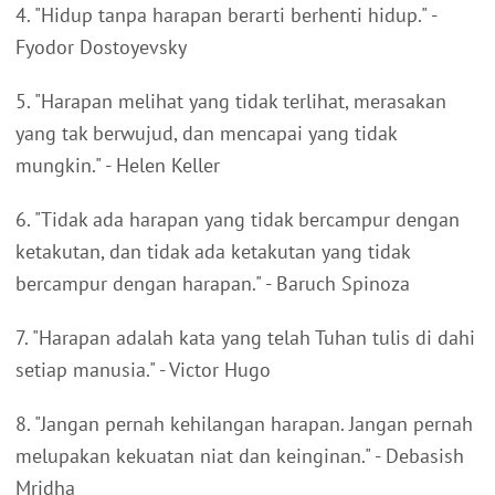
4. "Hidup tanpa harapan berarti berhenti hidup." -
Fyodor Dostoyevsky
5. "Harapan melihat yang tidak terlihat, merasakan
yang tak berwujud, dan mencapai yang tidak
mungkin." - Helen Keller
6. "Tidak ada harapan yang tidak bercampur dengan
ketakutan, dan tidak ada ketakutan yang tidak
bercampur dengan harapan." - Baruch Spinoza
7. "Harapan adalah kata yang telah Tuhan tulis di dahi
setiap manusia." - Victor Hugo
8. "Jangan pernah kehilangan harapan. Jangan pernah
melupakan kekuatan niat dan keinginan." - Debasish
Mridha