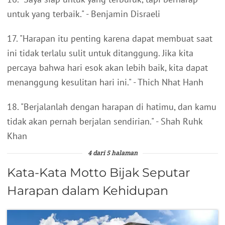
untuk yang terbaik." - Benjamin Disraeli
17. "Harapan itu penting karena dapat membuat saat
ini tidak terlalu sulit untuk ditanggung. Jika kita
percaya bahwa hari esok akan lebih baik, kita dapat
menanggung kesulitan hari ini." - Thich Nhat Hanh
18. "Berjalanlah dengan harapan di hatimu, dan kamu
tidak akan pernah berjalan sendirian." - Shah Ruhk
Khan
4 dari 5 halaman
Kata-Kata Motto Bijak Seputar
Harapan dalam Kehidupan