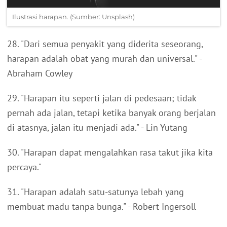
Ilustrasi harapan. (Sumber: Unsplash)
28. "Dari semua penyakit yang diderita seseorang,
harapan adalah obat yang murah dan universal." -
Abraham Cowley
29. "Harapan itu seperti jalan di pedesaan; tidak
pernah ada jalan, tetapi ketika banyak orang berjalan
di atasnya, jalan itu menjadi ada." - Lin Yutang
30. "Harapan dapat mengalahkan rasa takut jika kita
percaya."
31. "Harapan adalah satu-satunya lebah yang
membuat madu tanpa bunga." - Robert Ingersoll