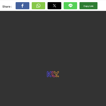
Share :
Copy Link