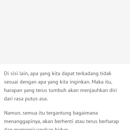
Di sisi lain, apa yang kita dapat terkadang tidak
sesuai dengan apa yang kita inginkan. Maka itu,
harapan yang terus tumbuh akan menjauhkan diri
dari rasa putus asa.
Namun, semua itu tergantung bagaimana
menanggapinya, akan berhenti atau terus berharap
dan memperjuangkan hidup.