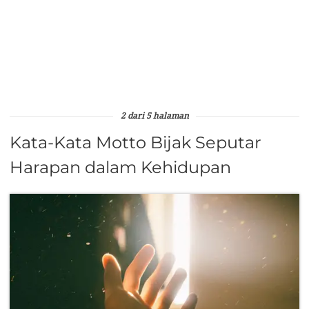
2 dari 5 halaman
Kata-Kata Motto Bijak Seputar
Harapan dalam Kehidupan