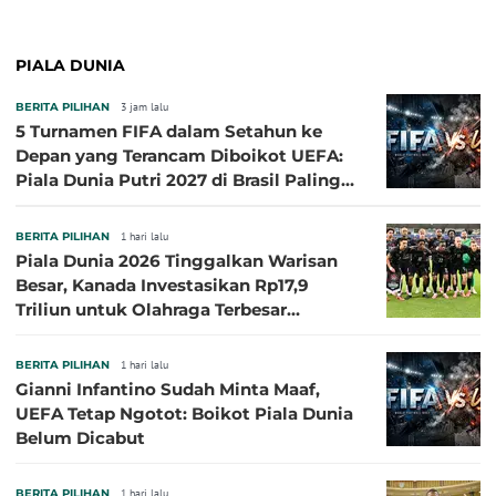
PIALA DUNIA
BERITA PILIHAN
3 jam lalu
5 Turnamen FIFA dalam Setahun ke
Depan yang Terancam Diboikot UEFA:
Piala Dunia Putri 2027 di Brasil Paling
Besar
BERITA PILIHAN
1 hari lalu
Piala Dunia 2026 Tinggalkan Warisan
Besar, Kanada Investasikan Rp17,9
Triliun untuk Olahraga Terbesar
Sepanjang Sejarah
BERITA PILIHAN
1 hari lalu
Gianni Infantino Sudah Minta Maaf,
UEFA Tetap Ngotot: Boikot Piala Dunia
Belum Dicabut
BERITA PILIHAN
1 hari lalu