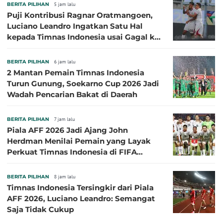
BERITA PILIHAN
5 jam lalu
Puji Kontribusi Ragnar Oratmangoen,
Luciano Leandro Ingatkan Satu Hal
kepada Timnas Indonesia usai Gagal ke
Semifinal Piala AFF 2026
BERITA PILIHAN
6 jam lalu
2 Mantan Pemain Timnas Indonesia
Turun Gunung, Soekarno Cup 2026 Jadi
Wadah Pencarian Bakat di Daerah
BERITA PILIHAN
7 jam lalu
Piala AFF 2026 Jadi Ajang John
Herdman Menilai Pemain yang Layak
Perkuat Timnas Indonesia di FIFA
ASEAN Cup 2026
BERITA PILIHAN
8 jam lalu
Timnas Indonesia Tersingkir dari Piala
AFF 2026, Luciano Leandro: Semangat
Saja Tidak Cukup