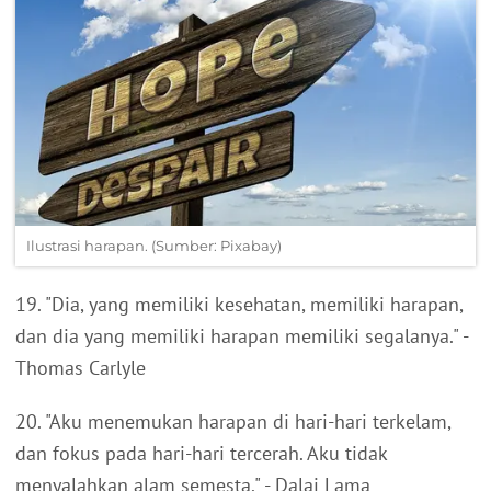
Ilustrasi harapan. (Sumber: Pixabay)
19. "Dia, yang memiliki kesehatan, memiliki harapan,
dan dia yang memiliki harapan memiliki segalanya." -
Thomas Carlyle
20. "Aku menemukan harapan di hari-hari terkelam,
dan fokus pada hari-hari tercerah. Aku tidak
menyalahkan alam semesta." - Dalai Lama