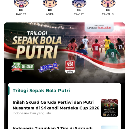
0%
0%
0%
0%
KAGET
ANEH
TAKUT
TAKJUB
Trilogi Sepak Bola Putri
Inilah Skuad Garuda Pertiwi dan Putri
Nusantara di Srikandi Merdeka Cup 2026
Indonesia
2 hari yang lalu
Indonesia Turunkan 2 Tim di Srikandi