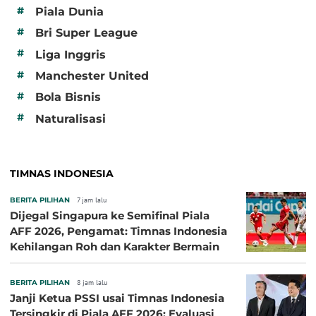
#
Piala Dunia
#
Bri Super League
#
Liga Inggris
#
Manchester United
#
Bola Bisnis
#
Naturalisasi
TIMNAS INDONESIA
BERITA PILIHAN
7 jam lalu
Dijegal Singapura ke Semifinal Piala
AFF 2026, Pengamat: Timnas Indonesia
Kehilangan Roh dan Karakter Bermain
BERITA PILIHAN
8 jam lalu
Janji Ketua PSSI usai Timnas Indonesia
Tersingkir di Piala AFF 2026: Evaluasi