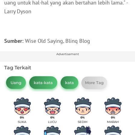
uang untuk hal-hal yang akan bertahan lebih lama." -
Larry Dyson
Sumber:
Wise Old Saying, Blinq Blog
Advertisement
Tag Terkait
Uang
kata-kata
kata
More Tag
0%
0%
0%
0%
SUKA
LUCU
SEDIH
MARAH