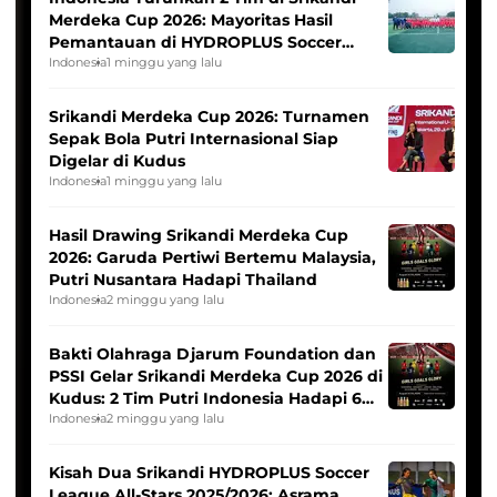
Merdeka Cup 2026: Mayoritas Hasil
Pemantauan di HYDROPLUS Soccer
League
Indonesia
1 minggu yang lalu
Srikandi Merdeka Cup 2026: Turnamen
Sepak Bola Putri Internasional Siap
Digelar di Kudus
Indonesia
1 minggu yang lalu
Hasil Drawing Srikandi Merdeka Cup
2026: Garuda Pertiwi Bertemu Malaysia,
Putri Nusantara Hadapi Thailand
Indonesia
2 minggu yang lalu
Bakti Olahraga Djarum Foundation dan
PSSI Gelar Srikandi Merdeka Cup 2026 di
Kudus: 2 Tim Putri Indonesia Hadapi 6
Tim Asia
Indonesia
2 minggu yang lalu
Kisah Dua Srikandi HYDROPLUS Soccer
League All-Stars 2025/2026: Asrama,