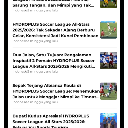
Sarung Tangan, dan Mimpi yang Tak
Pernah Padam
Indonesia
3 minggu yang lalu
HYDROPLUS Soccer League All-Stars
2025/2026: Tak Sekadar Ajang Berburu
Gelar, Konsistensi Jadi Kunci Pembinaan
Indonesia
3 minggu yang lalu
Dua Jalan, Satu Tujuan: Pengalaman
Inspiratif 2 Pemain HYDROPLUS Soccer
League All-Stars 2025/2026 Mengikuti
Seleksi Timnas Indonesia Putri
Indonesia
3 minggu yang lalu
Sepak Terjang Albianca Raula di
HYDROPLUS Soccer League: Menemukan
Jalan untuk Mengejar Mimpi ke Timnas
Indonesia Putri
Indonesia
3 minggu yang lalu
Bupati Kudus Apresiasi HYDROPLUS
Soccer League All-Stars 2025/2026:
Selaras Visi Sports Tourism