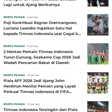
Lagi untuk Ajang Berikutnya
BERITA PILIHAN
8 jam lalu
Puji Kontribusi Ragnar Oratmangoen,
Luciano Leandro Ingatkan Satu Hal
kepada Timnas Indonesia usai Gagal ke
Semifinal Piala AFF 2026
BERITA PILIHAN
9 jam lalu
2 Mantan Pemain Timnas Indonesia
Turun Gunung, Soekarno Cup 2026 Jadi
Wadah Pencarian Bakat di Daerah
BERITA PILIHAN
10 jam lalu
Piala AFF 2026 Jadi Ajang John
Herdman Menilai Pemain yang Layak
Perkuat Timnas Indonesia di FIFA
ASEAN Cup 2026
BERITA PILIHAN
11 jam lalu
Timnas Indonesia Tersingkir dari Piala