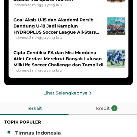
Indonesia
3 minggu yang lalu
Goal Aksis U-15 dan Akademi Persib
Bandung U-18 Jadi Kampiun
HYDROPLUS Soccer League All-Stars
2025/2026
Indonesia
3 minggu yang lalu
Cipta Cendikia FA dan Misi Membina
Atlet Cerdas: Merekrut Banyak Lulusan
MilkLife Soccer Challenge dan Tampil di
HYDROPLUS Soccer League
Indonesia
3 minggu yang lalu
Lihat Selengkapnya
Terkait
Kredit
1
TOPIK POPULER
#
Timnas Indonesia