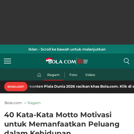
Iklan - Scroll ke bawah untuk melanjutkan
Ragam
Foto
Video
-konten Piala Dunia 2026 racikan khas Bola.com. Klik di sini!
EKSKLUSIF!
Bola.com
Ragam
40 Kata-Kata Motto Motivasi
untuk Memanfaatkan Peluang
dalam Kehidupan