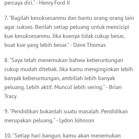
percaya diri." - Henry Ford II
7. "Bagilah kesuksesanmu dan bantu orang-orang lain
agar sukses. Berilah setiap peluang untuk mencicipi
kue kesuksesanmu. Jika kuenya tidak cukup besar,
buat kue yang lebih besar." - Dave Thomas
8. "Saya telah menemukan bahwa keberuntungan
cukup mudah ditebak. Jika kamu menginginkan lebih
banyak keberuntungan, ambillah lebih banyak
peluang. Lebih aktif. Muncul lebih sering." - Brian
Tracy
9. "Pendidikan bukanlah suatu masalah. Pendidikan
merupakan peluang." - Lydon Johnson
10. "Setiap hari bangun, kamu akan menemukan