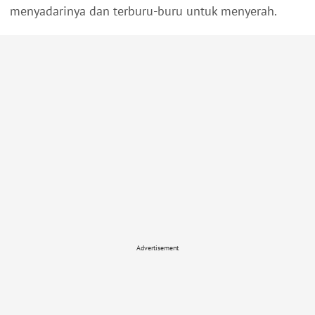
menyadarinya dan terburu-buru untuk menyerah.
Advertisement