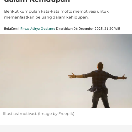
Berikut kumpulan kata-kata motto memotivasi untuk
memanfaatkan peluang dalam kehidupan.
BolaCom |
Rheza Aditya Gradianto
Diterbitkan 06 Desember 2023, 21:20 WIB
IIlustrasi motivasi. (Image by Freepik)