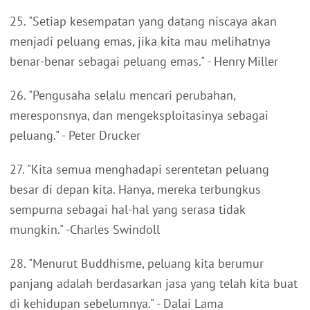
25. "Setiap kesempatan yang datang niscaya akan
menjadi peluang emas, jika kita mau melihatnya
benar-benar sebagai peluang emas." - Henry Miller
26. "Pengusaha selalu mencari perubahan,
meresponsnya, dan mengeksploitasinya sebagai
peluang." - Peter Drucker
27. "Kita semua menghadapi serentetan peluang
besar di depan kita. Hanya, mereka terbungkus
sempurna sebagai hal-hal yang serasa tidak
mungkin." -Charles Swindoll
28. "Menurut Buddhisme, peluang kita berumur
panjang adalah berdasarkan jasa yang telah kita buat
di kehidupan sebelumnya." - Dalai Lama