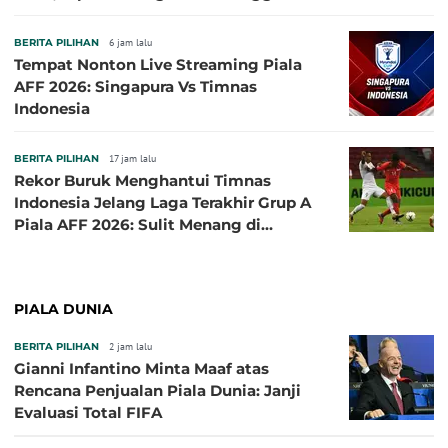
BERITA PILIHAN
6 jam lalu
Tempat Nonton Live Streaming Piala
AFF 2026: Singapura Vs Timnas
Indonesia
BERITA PILIHAN
17 jam lalu
Rekor Buruk Menghantui Timnas
Indonesia Jelang Laga Terakhir Grup A
Piala AFF 2026: Sulit Menang di
Kandang Singapura
PIALA DUNIA
BERITA PILIHAN
2 jam lalu
Gianni Infantino Minta Maaf atas
Rencana Penjualan Piala Dunia: Janji
Evaluasi Total FIFA