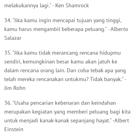
melakukannya lagi." - Ken Shamrock
34. "Jika kamu ingin mencapai tujuan yang tinggi,
kamu harus mengambil beberapa peluang." - Alberto
Salazar
35. "Jika kamu tidak merancang rencana hidupmu
sendiri, kemungkinan besar kamu akan jatuh ke
dalam rencana orang lain. Dan coba tebak apa yang
telah mereka rencanakan untukmu? Tidak banyak." -
Jim Rohn
36. "Usaha pencarian kebenaran dan keindahan
merupakan kegiatan yang memberi peluang bagi kita
untuk menjadi kanak-kanak sepanjang hayat." -Albert
Einstein