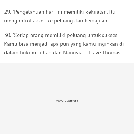
29. "Pengetahuan hari ini memiliki kekuatan. Itu
mengontrol akses ke peluang dan kemajuan."
30. "Setiap orang memiliki peluang untuk sukses.
Kamu bisa menjadi apa pun yang kamu inginkan di
dalam hukum Tuhan dan Manusia." - Dave Thomas
Advertisement