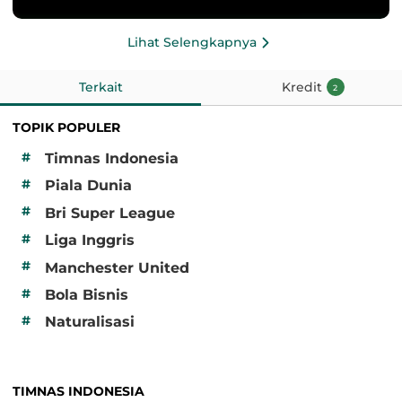
Lihat Selengkapnya
Terkait
Kredit
2
TOPIK POPULER
#
Timnas Indonesia
#
Piala Dunia
#
Bri Super League
#
Liga Inggris
#
Manchester United
#
Bola Bisnis
#
Naturalisasi
TIMNAS INDONESIA