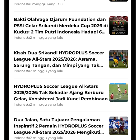
Indonesia
1 minggu yang lalu
Bakti Olahraga Djarum Foundation dan
PSSI Gelar Srikandi Merdeka Cup 2026 di
Kudus: 2 Tim Putri Indonesia Hadapi 6
Tim Asia
Indonesia
2 minggu yang lalu
Kisah Dua Srikandi HYDROPLUS Soccer
League All-Stars 2025/2026: Asrama,
Sarung Tangan, dan Mimpi yang Tak
Pernah Padam
Indonesia
2 minggu yang lalu
HYDROPLUS Soccer League All-Stars
2025/2026: Tak Sekadar Ajang Berburu
Gelar, Konsistensi Jadi Kunci Pembinaan
Indonesia
2 minggu yang lalu
Dua Jalan, Satu Tujuan: Pengalaman
Inspiratif 2 Pemain HYDROPLUS Soccer
League All-Stars 2025/2026 Mengikuti
Seleksi Timnas Indonesia Putri
Indonesia
2 minggu yang lalu