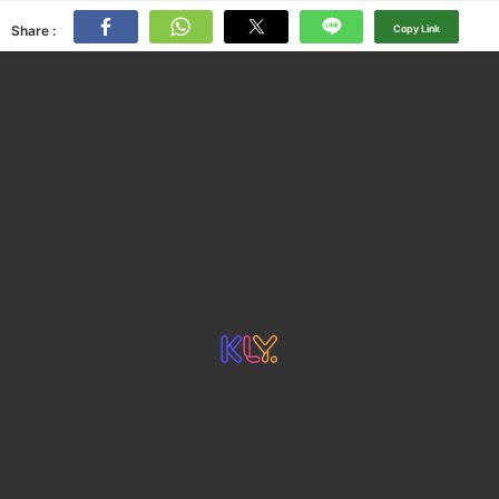
Share :
Copy Link