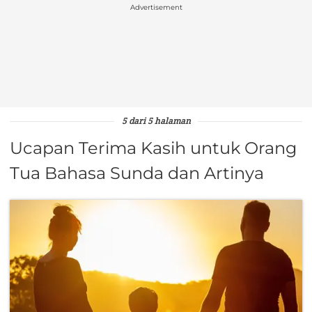
Advertisement
5 dari 5 halaman
Ucapan Terima Kasih untuk Orang
Tua Bahasa Sunda dan Artinya