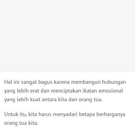
Hal ini sangat bagus karena membangun hubungan
yang lebih erat dan menciptakan ikatan emosional
yang lebih kuat antara kita dan orang tua.
Untuk itu, kita harus menyadari betapa berharganya
orang tua kita.