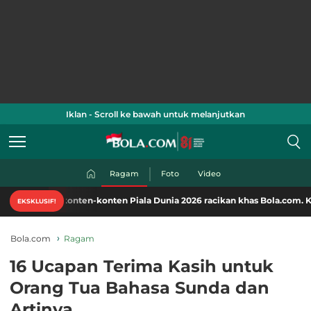
Iklan - Scroll ke bawah untuk melanjutkan
Ragam
Foto
Video
onten-konten Piala Dunia 2026 racikan khas Bola.com. Klik di sini!
EKSKLUSIF!
Bola.com
Ragam
16 Ucapan Terima Kasih untuk
Orang Tua Bahasa Sunda dan
Artinya