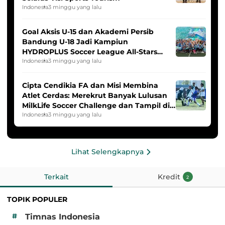
Indonesia
3 minggu yang lalu
Goal Aksis U-15 dan Akademi Persib
Bandung U-18 Jadi Kampiun
HYDROPLUS Soccer League All-Stars
2025/2026
Indonesia
3 minggu yang lalu
Cipta Cendikia FA dan Misi Membina
Atlet Cerdas: Merekrut Banyak Lulusan
MilkLife Soccer Challenge dan Tampil di
HYDROPLUS Soccer League
Indonesia
3 minggu yang lalu
Lihat Selengkapnya
Terkait
Kredit
2
TOPIK POPULER
#
Timnas Indonesia