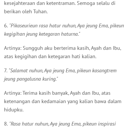
kesejahteraan dan ketentraman. Semoga selalu di
berikan oleh Tuhan.
6.
"Pikaseurieun rasa hatur nuhun, Aya jeung Ema, pikeun
kegigihan jeung ketegaran haturna."
Artinya: Sungguh aku berterima kasih, Ayah dan Ibu,
atas kegigihan dan ketegaran hati kalian.
7.
"Salamat nuhun, Aya jeung Ema, pikeun kasangtrem
jeung pangalusna kuring."
Artinya: Terima kasih banyak, Ayah dan Ibu, atas
ketenangan dan kedamaian yang kalian bawa dalam
hidupku.
8.
"Rasa hatur nuhun, Aya jeung Ema, pikeun inspirasi