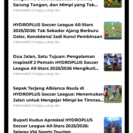
Sarung Tangan, dan Mimpi yang Tak
Pernah Padam
Indonesia
3 minggu yang lalu
HYDROPLUS Soccer League All-Stars
2025/2026: Tak Sekadar Ajang Berburu
Gelar, Konsistensi Jadi Kunci Pembinaan
Indonesia
3 minggu yang lalu
Dua Jalan, Satu Tujuan: Pengalaman
Inspiratif 2 Pemain HYDROPLUS Soccer
League All-Stars 2025/2026 Mengikuti
Seleksi Timnas Indonesia Putri
Indonesia
3 minggu yang lalu
Sepak Terjang Albianca Raula di
HYDROPLUS Soccer League: Menemukan
Jalan untuk Mengejar Mimpi ke Timnas
Indonesia Putri
Indonesia
3 minggu yang lalu
Bupati Kudus Apresiasi HYDROPLUS
Soccer League All-Stars 2025/2026:
Selaras Visi Sports Tourism