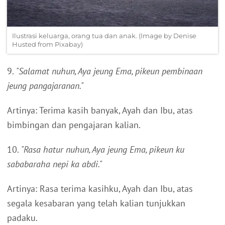
Ilustrasi keluarga, orang tua dan anak. (Image by Denise
Husted from Pixabay)
9.
"Salamat nuhun, Aya jeung Ema, pikeun pembinaan
jeung pangajaranan."
Artinya: Terima kasih banyak, Ayah dan Ibu, atas
bimbingan dan pengajaran kalian.
10.
"Rasa hatur nuhun, Aya jeung Ema, pikeun ku
sababaraha nepi ka abdi."
Artinya: Rasa terima kasihku, Ayah dan Ibu, atas
segala kesabaran yang telah kalian tunjukkan
padaku.