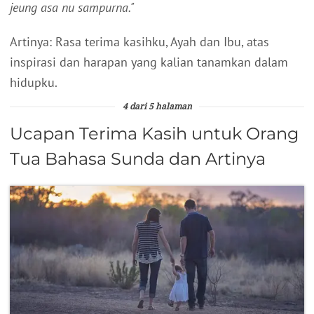
jeung asa nu sampurna."
Artinya: Rasa terima kasihku, Ayah dan Ibu, atas
inspirasi dan harapan yang kalian tanamkan dalam
hidupku.
4 dari 5 halaman
Ucapan Terima Kasih untuk Orang
Tua Bahasa Sunda dan Artinya