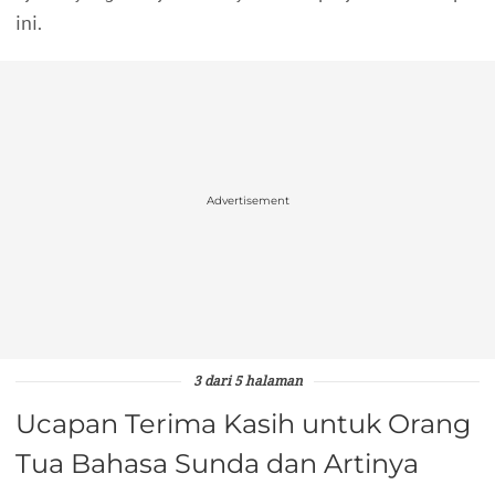
ini.
Advertisement
3 dari 5 halaman
Ucapan Terima Kasih untuk Orang
Tua Bahasa Sunda dan Artinya