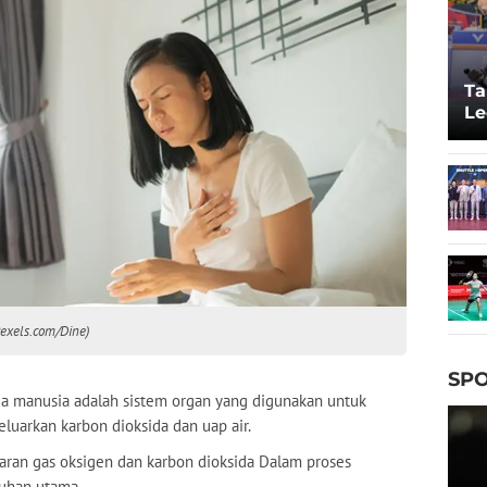
Ta
Le
20
Pexels.com/Dine)
SPO
a manusia adalah sistem organ yang digunakan untuk
luarkan karbon dioksida dan uap air.
aran gas oksigen dan karbon dioksida Dalam proses
uhan utama.