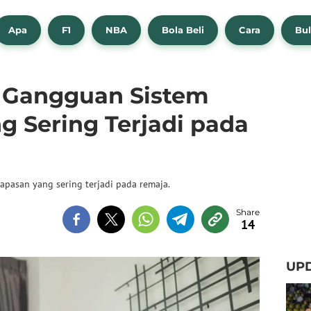
Apa
F1
NBA
Bola Beli
Cara
Bul
Gangguan Sistem
g Sering Terjadi pada
apasan yang sering terjadi pada remaja.
14
UPD