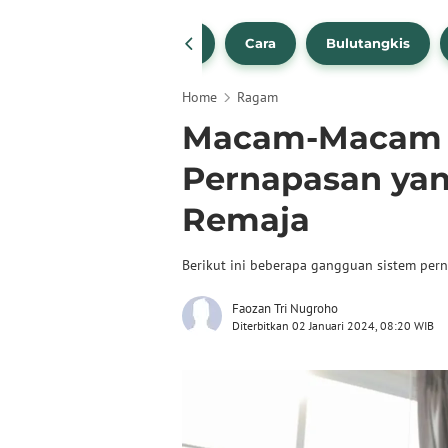
1
NBA
Bola Beli
Cara
Bulutangkis
Home
Ragam
Macam-Macam 
Pernapasan yan
Remaja
Berikut ini beberapa gangguan sistem pern
Faozan Tri Nugroho
Diterbitkan 02 Januari 2024, 08:20 WIB