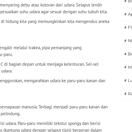
#
B
enyaring debu atau kotoran dari udara. Selaput lendir
uaikan suhu udara agar sesuai dengan suhu tubuh kita.
#
A
u di hidung kita yang memungkinkan kita mengendus aneka
#
F1
#
N
ngalir melalui trakea, pipa pemanjang yang
#
Bo
-paru.
 C di bagian depan untuk menjaga kelenturan. Sel-sel
#
M
 udara.
tenggorokan, mengarahkan udara ke paru-paru kanan dan
#
L
#
Ra
ernapasan manusia. Terbagi menjadi paru-paru kanan dan
i pelindung.
si udara. Paru-paru memiliki tekstur spongy dan berisi
us (kantung udara dengan selaput tipis) berperan dalam