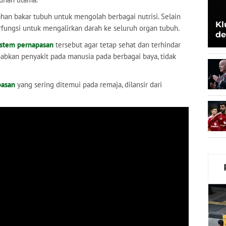
an bakar tubuh untuk mengolah berbagai nutrisi. Selain
Kl
rfungsi untuk mengalirkan darah ke seluruh organ tubuh.
de
istem pernapasan
tersebut agar tetap sehat dan terhindar
Be
abkan penyakit pada manusia pada berbagai baya, tidak
pasan
yang sering ditemui pada remaja, dilansir dari