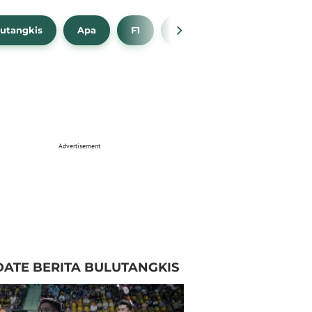
utangkis
Apa
F1
NBA
Bola Beli
Advertisement
ATE BERITA BULUTANGKIS