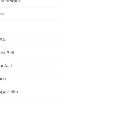
ulutangkis
pa
BA
la Beli
anfaat
ucu
ga Jelita