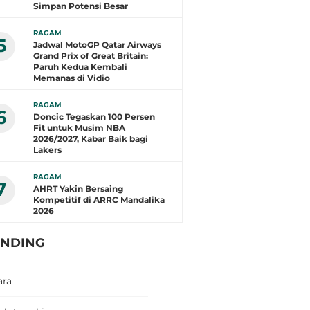
Simpan Potensi Besar
RAGAM
5
Jadwal MotoGP Qatar Airways
Grand Prix of Great Britain:
Paruh Kedua Kembali
Memanas di Vidio
RAGAM
6
Doncic Tegaskan 100 Persen
Fit untuk Musim NBA
2026/2027, Kabar Baik bagi
Lakers
RAGAM
7
AHRT Yakin Bersaing
Kompetitif di ARRC Mandalika
2026
ENDING
ara