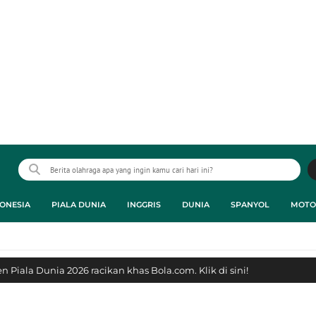
ONESIA
PIALA DUNIA
INGGRIS
DUNIA
SPANYOL
MOTO
 Piala Dunia 2026 racikan khas Bola.com. Klik di sini!