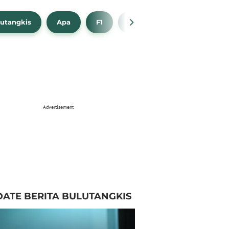
utangkis
Apa
F1
NBA
Bola Beli
Advertisement
ATE BERITA BULUTANGKIS