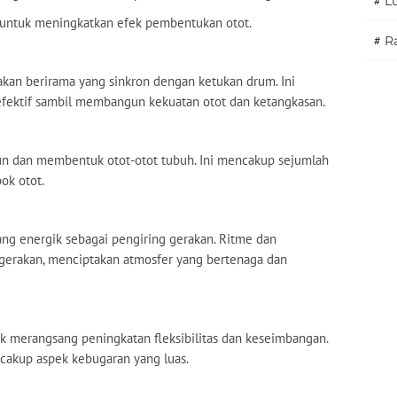
#
L
a untuk meningkatkan efek pembentukan otot.
#
Ra
akan berirama yang sinkron dengan ketukan drum. Ini
 efektif sambil membangun kekuatan otot dan ketangkasan.
 dan membentuk otot-otot tubuh. Ini mencakup sejumlah
ok otot.
ng energik sebagai pengiring gerakan. Ritme dan
gerakan, menciptakan atmosfer yang bertenaga dan
k merangsang peningkatan fleksibilitas dan keseimbangan.
ncakup aspek kebugaran yang luas.