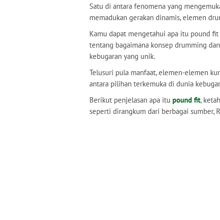
Satu di antara fenomena yang mengemuk
memadukan gerakan dinamis, elemen drumm
Kamu dapat mengetahui apa itu pound fit 
tentang bagaimana konsep drumming dan
kebugaran yang unik.
Telusuri pula manfaat, elemen-elemen kun
antara pilihan terkemuka di dunia kebug
Berikut penjelasan apa itu
pound fit
, keta
seperti dirangkum dari berbagai sumber, R