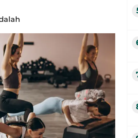
dalah