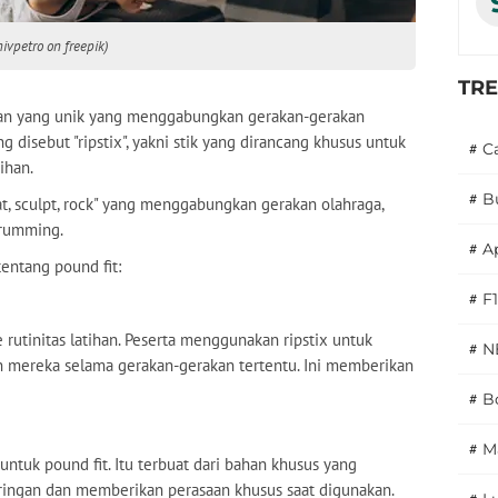
ivpetro on freepik)
TR
ran yang unik yang menggabungkan gerakan-gerakan
 disebut "ripstix", yakni stik yang dirancang khusus untuk
#
C
ihan.
#
B
at, sculpt, rock" yang menggabungkan gerakan olahraga,
rumming.
#
A
entang pound fit:
#
F1
utinitas latihan. Peserta menggunakan ripstix untuk
#
N
 mereka selama gerakan-gerakan tertentu. Ini memberikan
#
Bo
#
M
untuk pound fit. Itu terbuat dari bahan khusus yang
ingan dan memberikan perasaan khusus saat digunakan.