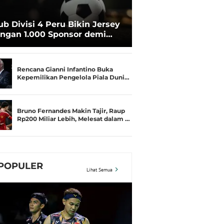
ub Divisi 4 Peru Bikin Jersey
ngan 1.000 Sponsor demi
rtahan Hidup
Rencana Gianni Infantino Buka
Kepemilikan Pengelola Piala Duni…
Bruno Fernandes Makin Tajir, Raup
Rp200 Miliar Lebih, Melesat dalam …
POPULER
Lihat Semua