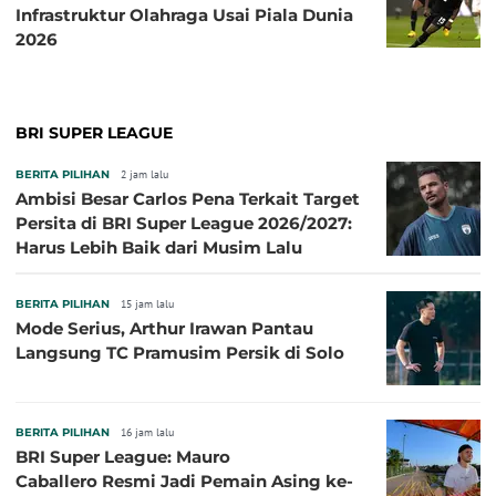
Infrastruktur Olahraga Usai Piala Dunia
2026
BRI SUPER LEAGUE
BERITA PILIHAN
2 jam lalu
Ambisi Besar Carlos Pena Terkait Target
Persita di BRI Super League 2026/2027:
Harus Lebih Baik dari Musim Lalu
BERITA PILIHAN
15 jam lalu
Mode Serius, Arthur Irawan Pantau
Langsung TC Pramusim Persik di Solo
BERITA PILIHAN
16 jam lalu
BRI Super League: Mauro
Caballero Resmi Jadi Pemain Asing ke-