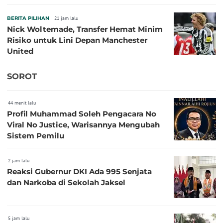
BERITA PILIHAN
21 jam lalu
Nick Woltemade, Transfer Hemat Minim
Risiko untuk Lini Depan Manchester
United
SOROT
44 menit lalu
Profil Muhammad Soleh Pengacara No
Viral No Justice, Warisannya Mengubah
Sistem Pemilu
2 jam lalu
Reaksi Gubernur DKI Ada 995 Senjata
dan Narkoba di Sekolah Jaksel
5 jam lalu