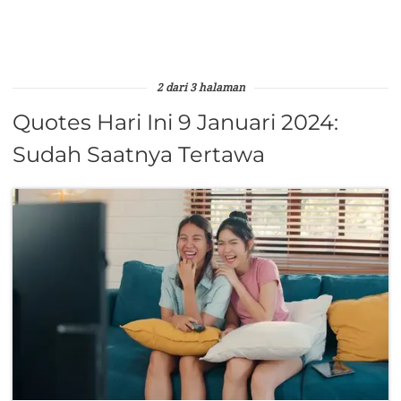
2 dari 3 halaman
Quotes Hari Ini 9 Januari 2024:
Sudah Saatnya Tertawa