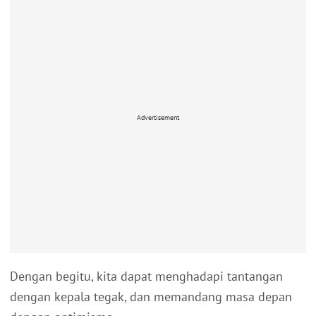
Advertisement
Dengan begitu, kita dapat menghadapi tantangan
dengan kepala tegak, dan memandang masa depan