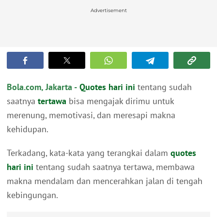
Advertisement
Bola.com, Jakarta -
Quotes hari ini
tentang sudah
saatnya
tertawa
bisa mengajak dirimu untuk
merenung, memotivasi, dan meresapi makna
kehidupan.
Terkadang, kata-kata yang terangkai dalam
quotes
hari ini
tentang sudah saatnya tertawa, membawa
makna mendalam dan mencerahkan jalan di tengah
kebingungan.