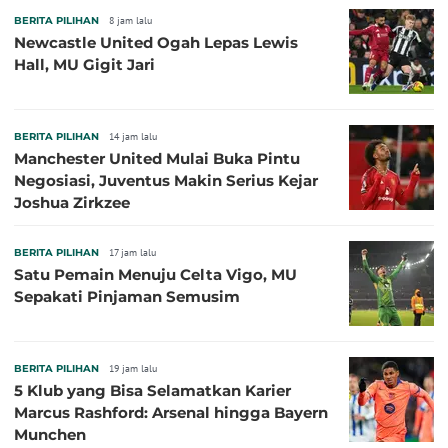
BERITA PILIHAN
8 jam lalu
Newcastle United Ogah Lepas Lewis
Hall, MU Gigit Jari
BERITA PILIHAN
14 jam lalu
Manchester United Mulai Buka Pintu
Negosiasi, Juventus Makin Serius Kejar
Joshua Zirkzee
BERITA PILIHAN
17 jam lalu
Satu Pemain Menuju Celta Vigo, MU
Sepakati Pinjaman Semusim
BERITA PILIHAN
19 jam lalu
5 Klub yang Bisa Selamatkan Karier
Marcus Rashford: Arsenal hingga Bayern
Munchen