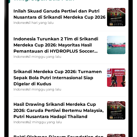
Inilah Skuad Garuda Pertiwi dan Putri
Nusantara di Srikandi Merdeka Cup 2026
Indonesia
1 hari yang lalu
Indonesia Turunkan 2 Tim di Srikandi
Merdeka Cup 2026: Mayoritas Hasil
Pemantauan di HYDROPLUS Soccer
League
Indonesia
1 minggu yang lalu
Srikandi Merdeka Cup 2026: Turnamen
Sepak Bola Putri Internasional Siap
Digelar di Kudus
Indonesia
1 minggu yang lalu
Hasil Drawing Srikandi Merdeka Cup
2026: Garuda Pertiwi Bertemu Malaysia,
Putri Nusantara Hadapi Thailand
Indonesia
2 minggu yang lalu
Bakti Olahraga Djarum Foundation dan