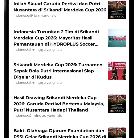
Inilah Skuad Garuda Pertiwi dan Putri
Nusantara di Srikandi Merdeka Cup 2026
Indonesia
19 jam yang lalu
Indonesia Turunkan 2 Tim di Srikandi
Merdeka Cup 2026: Mayoritas Hasil
Pemantauan di HYDROPLUS Soccer
League
Indonesia
1 minggu yang lalu
Srikandi Merdeka Cup 2026: Turnamen
Sepak Bola Putri Internasional Siap
Digelar di Kudus
Indonesia
1 minggu yang lalu
Hasil Drawing Srikandi Merdeka Cup
2026: Garuda Pertiwi Bertemu Malaysia,
Putri Nusantara Hadapi Thailand
Indonesia
2 minggu yang lalu
Bakti Olahraga Djarum Foundation dan
PSSI Gelar Srikandi Merdeka Cup 2026 di