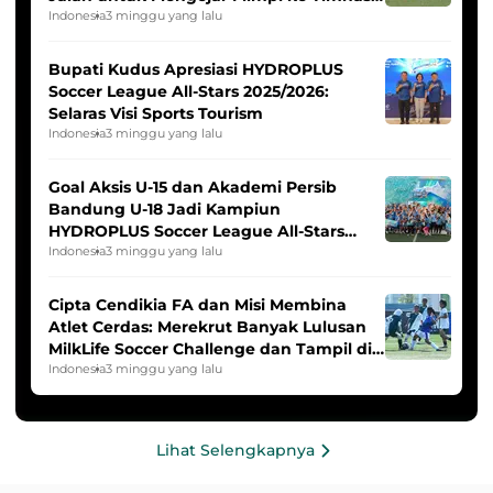
Indonesia Putri
Indonesia
3 minggu yang lalu
Bupati Kudus Apresiasi HYDROPLUS
Soccer League All-Stars 2025/2026:
Selaras Visi Sports Tourism
Indonesia
3 minggu yang lalu
Goal Aksis U-15 dan Akademi Persib
Bandung U-18 Jadi Kampiun
HYDROPLUS Soccer League All-Stars
2025/2026
Indonesia
3 minggu yang lalu
Cipta Cendikia FA dan Misi Membina
Atlet Cerdas: Merekrut Banyak Lulusan
MilkLife Soccer Challenge dan Tampil di
HYDROPLUS Soccer League
Indonesia
3 minggu yang lalu
Lihat Selengkapnya