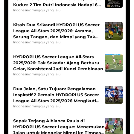
Kudus: 2 Tim Putri Indonesia Hadapi 6
Tim Asia
Indonesia
2 minggu yang lalu
Kisah Dua Srikandi HYDROPLUS Soccer
League All-Stars 2025/2026: Asrama,
Sarung Tangan, dan Mimpi yang Tak
Pernah Padam
Indonesia
2 minggu yang lalu
HYDROPLUS Soccer League All-Stars
2025/2026: Tak Sekadar Ajang Berburu
Gelar, Konsistensi Jadi Kunci Pembinaan
Indonesia
2 minggu yang lalu
Dua Jalan, Satu Tujuan: Pengalaman
Inspiratif 2 Pemain HYDROPLUS Soccer
League All-Stars 2025/2026 Mengikuti
Seleksi Timnas Indonesia Putri
Indonesia
2 minggu yang lalu
Sepak Terjang Albianca Raula di
HYDROPLUS Soccer League: Menemukan
Jalan untuk Mengejar Mimpi ke Timnas