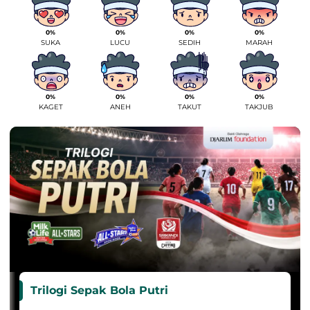
0%
0%
0%
0%
SUKA
LUCU
SEDIH
MARAH
0%
0%
0%
0%
KAGET
ANEH
TAKUT
TAKJUB
Trilogi Sepak Bola Putri