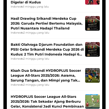
Digelar di Kudus
Indonesia
1 minggu yang lalu
Hasil Drawing Srikandi Merdeka Cup
2026: Garuda Pertiwi Bertemu Malaysia,
Putri Nusantara Hadapi Thailand
Indonesia
2 minggu yang lalu
Bakti Olahraga Djarum Foundation dan
PSSI Gelar Srikandi Merdeka Cup 2026 di
Kudus: 2 Tim Putri Indonesia Hadapi 6
Tim Asia
Indonesia
2 minggu yang lalu
Kisah Dua Srikandi HYDROPLUS Soccer
League All-Stars 2025/2026: Asrama,
Sarung Tangan, dan Mimpi yang Tak
Pernah Padam
Indonesia
2 minggu yang lalu
HYDROPLUS Soccer League All-Stars
2025/2026: Tak Sekadar Ajang Berburu
Gelar, Konsistensi Jadi Kunci Pembinaan