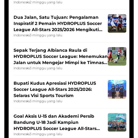
Indonesia
2 minggu yang lalu
Dua Jalan, Satu Tujuan: Pengalaman
Inspiratif 2 Pemain HYDROPLUS Soccer
League All-Stars 2025/2026 Mengikuti
Seleksi Timnas Indonesia Putri
Indonesia
3 minggu yang lalu
Sepak Terjang Albianca Raula di
HYDROPLUS Soccer League: Menemukan
Jalan untuk Mengejar Mimpi ke Timnas
Indonesia Putri
Indonesia
3 minggu yang lalu
Bupati Kudus Apresiasi HYDROPLUS
Soccer League All-Stars 2025/2026:
Selaras Visi Sports Tourism
Indonesia
3 minggu yang lalu
Goal Aksis U-15 dan Akademi Persib
Bandung U-18 Jadi Kampiun
HYDROPLUS Soccer League All-Stars
2025/2026
Indonesia
3 minggu yang lalu