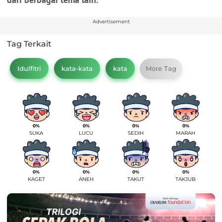
Advertisement
Tag Terkait
Idulfitri
kata-kata
kata
More Tag
0%
0%
0%
0%
SUKA
LUCU
SEDIH
MARAH
0%
0%
0%
0%
KAGET
ANEH
TAKUT
TAKJUB