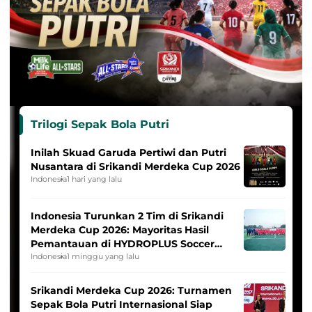
Trilogi Sepak Bola Putri
Inilah Skuad Garuda Pertiwi dan Putri
Nusantara di Srikandi Merdeka Cup 2026
Indonesia
1 hari yang lalu
Indonesia Turunkan 2 Tim di Srikandi
Merdeka Cup 2026: Mayoritas Hasil
Pemantauan di HYDROPLUS Soccer
League
Indonesia
1 minggu yang lalu
Srikandi Merdeka Cup 2026: Turnamen
Sepak Bola Putri Internasional Siap