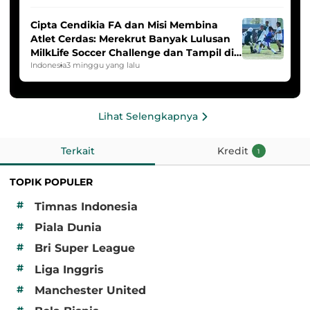
Cipta Cendikia FA dan Misi Membina
Atlet Cerdas: Merekrut Banyak Lulusan
MilkLife Soccer Challenge dan Tampil di
HYDROPLUS Soccer League
Indonesia
3 minggu yang lalu
Lihat Selengkapnya
Terkait
Kredit
1
TOPIK POPULER
#
Timnas Indonesia
#
Piala Dunia
#
Bri Super League
#
Liga Inggris
#
Manchester United