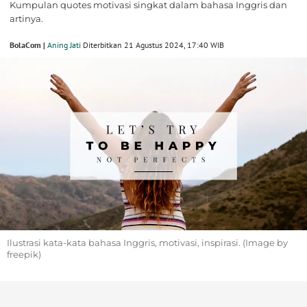
Kumpulan quotes motivasi singkat dalam bahasa Inggris dan
artinya.
BolaCom |
Aning Jati
Diterbitkan 21 Agustus 2024, 17:40 WIB
Ilustrasi kata-kata bahasa Inggris, motivasi, inspirasi. (Image by
freepik)