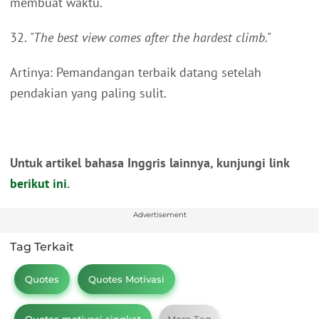
membuat waktu.
32.
"The best view comes after the hardest climb."
Artinya: Pemandangan terbaik datang setelah
pendakian yang paling sulit.
Untuk artikel bahasa Inggris lainnya, kunjungi link
berikut ini
.
Advertisement
Tag Terkait
Quotes
Quotes Motivasi