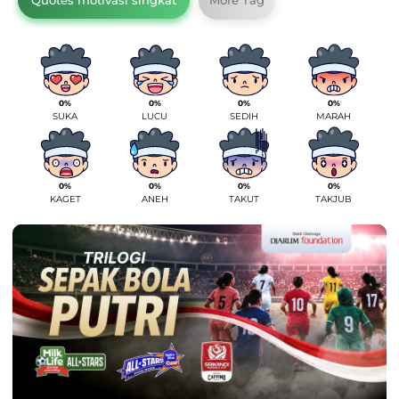
Quotes motivasi singkat
More Tag
0%
0%
0%
0%
SUKA
LUCU
SEDIH
MARAH
0%
0%
0%
0%
KAGET
ANEH
TAKUT
TAKJUB