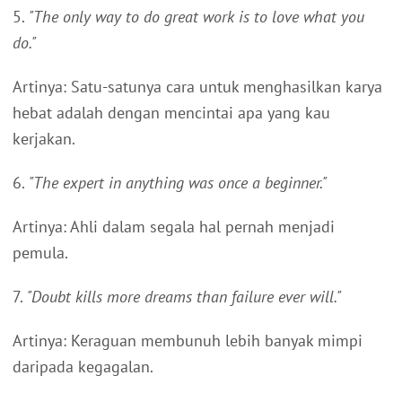
5.
"The only way to do great work is to love what you
do."
Artinya: Satu-satunya cara untuk menghasilkan karya
hebat adalah dengan mencintai apa yang kau
kerjakan.
6.
"The expert in anything was once a beginner."
Artinya: Ahli dalam segala hal pernah menjadi
pemula.
7.
"Doubt kills more dreams than failure ever will."
Artinya: Keraguan membunuh lebih banyak mimpi
daripada kegagalan.