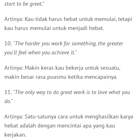
start to be great."
Artinya: Kau tidak harus hebat untuk memulai, tetapi
kau harus memulai untuk menjadi hebat.
10.
"The harder you work for something, the greater
you'll feel when you achieve it."
Artinya: Makin keras kau bekerja untuk sesuatu,
makin besar rasa puasmu ketika mencapainya.
11.
"The only way to do great work is to love what you
do."
Artinya: Satu-satunya cara untuk menghasilkan karya
hebat adalah dengan mencintai apa yang kau
kerjakan.