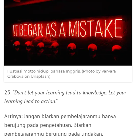
Ilustrasi motto hidup, bahasa Inggris. (Photo by Varvara
Grabova on Unsplash)
25.
"Don't let your learning lead to knowledge. Let your
learning lead to action."
Artinya: Jangan biarkan pembelajaranmu hanya
berujung pada pengetahuan. Biarkan
pembelajaranmu berujung pada tindakan.