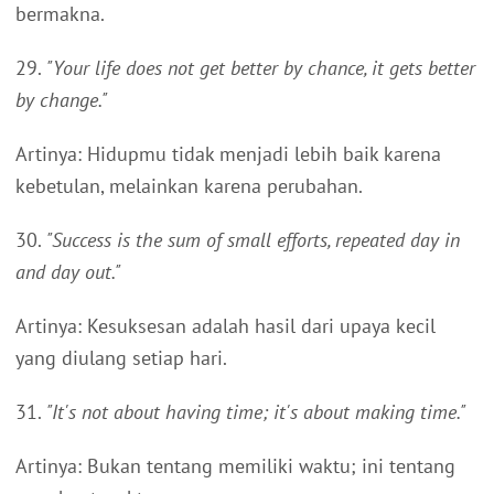
bermakna.
29.
"Your life does not get better by chance, it gets better
by change."
Artinya: Hidupmu tidak menjadi lebih baik karena
kebetulan, melainkan karena perubahan.
30.
"Success is the sum of small efforts, repeated day in
and day out."
Artinya: Kesuksesan adalah hasil dari upaya kecil
yang diulang setiap hari.
31.
"It's not about having time; it's about making time."
Artinya: Bukan tentang memiliki waktu; ini tentang