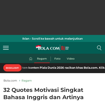
Iklan - Scroll ke bawah untuk melanjutkan
Ragam
Foto
Video
ten-konten Piala Dunia 2026 racikan khas Bola.com. Klik di sini!
EKSKLUSIF!
Bola.com
Ragam
32 Quotes Motivasi Singkat
Bahasa Inggris dan Artinya