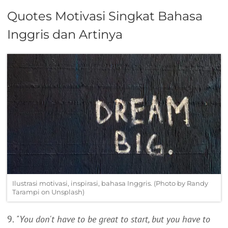
Quotes Motivasi Singkat Bahasa
Inggris dan Artinya
Ilustrasi motivasi, inspirasi, bahasa Inggris. (Photo by Randy
Tarampi on Unsplash)
9.
"You don't have to be great to start, but you have to