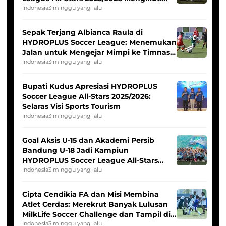
Seleksi Timnas Indonesia Putri
Indonesia
3 minggu yang lalu
Sepak Terjang Albianca Raula di
HYDROPLUS Soccer League: Menemukan
Jalan untuk Mengejar Mimpi ke Timnas
Indonesia Putri
Indonesia
3 minggu yang lalu
Bupati Kudus Apresiasi HYDROPLUS
Soccer League All-Stars 2025/2026:
Selaras Visi Sports Tourism
Indonesia
3 minggu yang lalu
Goal Aksis U-15 dan Akademi Persib
Bandung U-18 Jadi Kampiun
HYDROPLUS Soccer League All-Stars
2025/2026
Indonesia
3 minggu yang lalu
Cipta Cendikia FA dan Misi Membina
Atlet Cerdas: Merekrut Banyak Lulusan
MilkLife Soccer Challenge dan Tampil di
HYDROPLUS Soccer League
Indonesia
3 minggu yang lalu