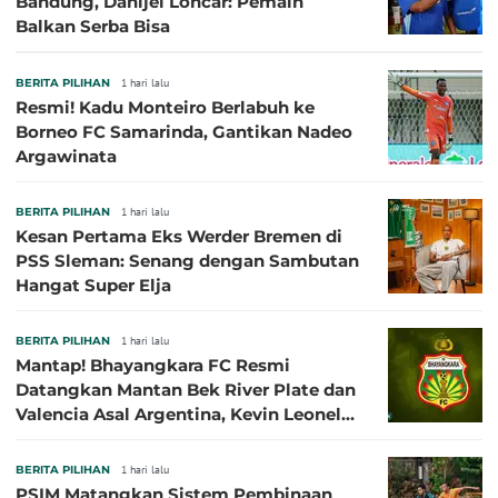
Bandung, Danijel Loncar: Pemain
Balkan Serba Bisa
BERITA PILIHAN
1 hari lalu
Resmi! Kadu Monteiro Berlabuh ke
Borneo FC Samarinda, Gantikan Nadeo
Argawinata
BERITA PILIHAN
1 hari lalu
Kesan Pertama Eks Werder Bremen di
PSS Sleman: Senang dengan Sambutan
Hangat Super Elja
BERITA PILIHAN
1 hari lalu
Mantap! Bhayangkara FC Resmi
Datangkan Mantan Bek River Plate dan
Valencia Asal Argentina, Kevin Leonel
Sibille
BERITA PILIHAN
1 hari lalu
PSIM Matangkan Sistem Pembinaan