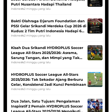
Putri Nusantara Hadapi Thailand
Indonesia
2 minggu yang lalu
Bakti Olahraga Djarum Foundation dan
PSSI Gelar Srikandi Merdeka Cup 2026 di
Kudus: 2 Tim Putri Indonesia Hadapi 6
Tim Asia
Indonesia
2 minggu yang lalu
Kisah Dua Srikandi HYDROPLUS Soccer
League All-Stars 2025/2026: Asrama,
Sarung Tangan, dan Mimpi yang Tak
Pernah Padam
Indonesia
3 minggu yang lalu
HYDROPLUS Soccer League All-Stars
2025/2026: Tak Sekadar Ajang Berburu
Gelar, Konsistensi Jadi Kunci Pembinaan
Indonesia
3 minggu yang lalu
Dua Jalan, Satu Tujuan: Pengalaman
Inspiratif 2 Pemain HYDROPLUS Soccer
League All-Stars 2025/2026 Mengikuti