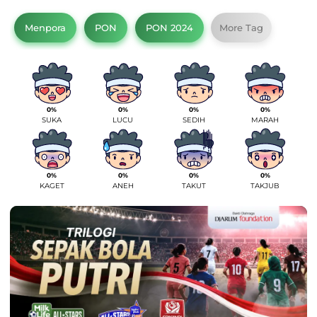
Menpora
PON
PON 2024
More Tag
0%
0%
0%
0%
SUKA
LUCU
SEDIH
MARAH
0%
0%
0%
0%
KAGET
ANEH
TAKUT
TAKJUB