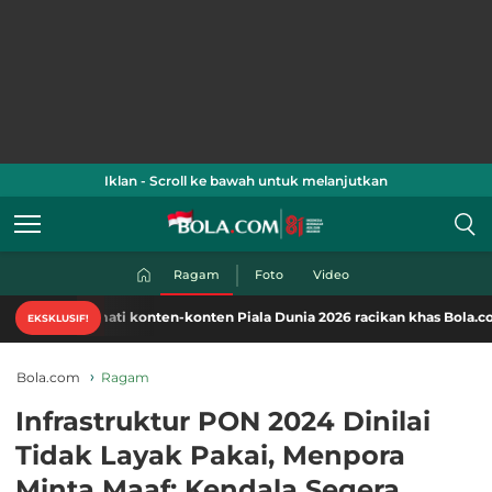
Iklan - Scroll ke bawah untuk melanjutkan
Ragam
Foto
Video
mati konten-konten Piala Dunia 2026 racikan khas Bola.com. Klik di sini
EKSKLUSIF!
Bola.com
Ragam
Infrastruktur PON 2024 Dinilai
Tidak Layak Pakai, Menpora
Minta Maaf: Kendala Segera