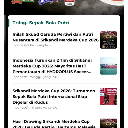
Trilogi Sepak Bola Putri
Inilah Skuad Garuda Pertiwi dan Putri
Nusantara di Srikandi Merdeka Cup 2026
Indonesia
2 hari yang lalu
Indonesia Turunkan 2 Tim di Srikandi
Merdeka Cup 2026: Mayoritas Hasil
Pemantauan di HYDROPLUS Soccer
League
Indonesia
1 minggu yang lalu
Srikandi Merdeka Cup 2026: Turnamen
Sepak Bola Putri Internasional Siap
Digelar di Kudus
Indonesia
1 minggu yang lalu
Hasil Drawing Srikandi Merdeka Cup
2026: Garuda Pertiwi Bertemu Malaysia,