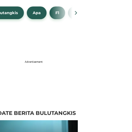
utangkis
Apa
F1
NBA
Bola Beli
Advertisement
ATE BERITA BULUTANGKIS