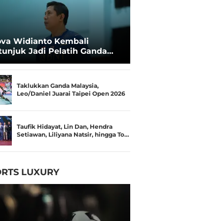
va Widianto Kembali
tunjuk Jadi Pelatih Ganda
mpuran Pelatnas
Taklukkan Ganda Malaysia,
Leo/Daniel Juarai Taipei Open 2026
Taufik Hidayat, Lin Dan, Hendra
Setiawan, Liliyana Natsir, hingga To…
RTS LUXURY