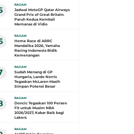
RAGAM
5
Jadwal MotoGP Qatar Airways
Grand Prix of Great Britain:
Paruh Kedua Kembali
Memanas di Vidio
RAGAM
6
Home Race di ARRC
Mandalika 2026, Yamaha
Racing Indonesia Bidik
Kemenangan
RAGAM
7
Sudah Menang di GP
Hungaria, Lando Norris
Tegaskan McLaren Masih
Simpan Potensi Besar
RAGAM
8
Doncic Tegaskan 100 Persen
Fit untuk Musim NBA
2026/2027, Kabar Baik bagi
Lakers
RAGAM