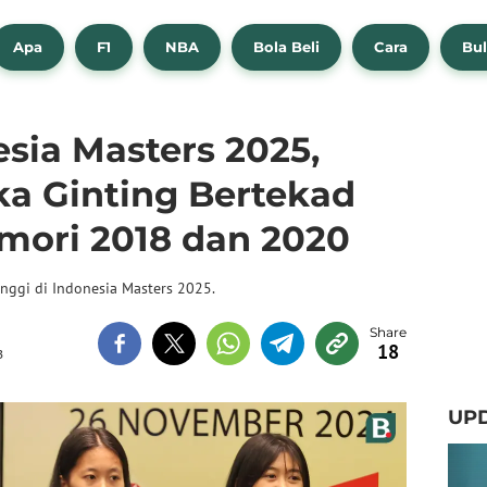
Apa
F1
NBA
Bola Beli
Cara
Bul
sia Masters 2025,
ka Ginting Bertekad
ori 2018 dan 2020
inggi di Indonesia Masters 2025.
18
B
UPD