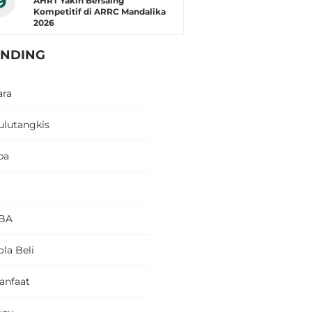
9
AHRT Yakin Bersaing
Kompetitif di ARRC Mandalika
2026
ENDING
ara
ulutangkis
pa
BA
la Beli
anfaat