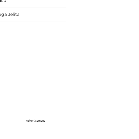
ucu
ga Jelita
Advertisement