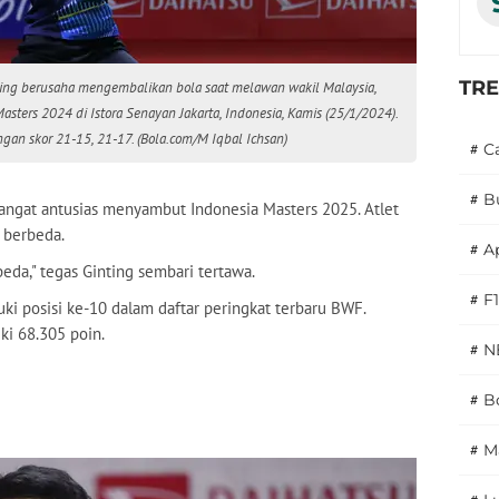
TR
ting berusaha mengembalikan bola saat melawan wakil Malaysia,
sters 2024 di Istora Senayan Jakarta, Indonesia, Kamis (25/1/2024).
an skor 21-15, 21-17. (Bola.com/M Iqbal Ichsan)
#
C
#
B
ngat antusias menyambut Indonesia Masters 2025. Atlet
i berbeda.
#
A
eda," tegas Ginting sembari tertawa.
#
F1
ki posisi ke-10 dalam daftar peringkat terbaru BWF.
ki 68.305 poin.
#
N
#
Bo
#
M