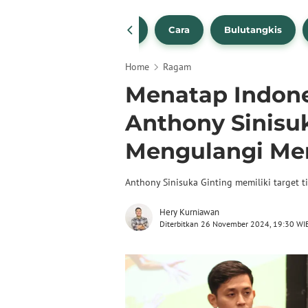
1
NBA
Bola Beli
Cara
Bulutangkis
Home
Ragam
Menatap Indone
Anthony Sinisu
Mengulangi Mem
Anthony Sinisuka Ginting memiliki target t
Hery Kurniawan
Diterbitkan 26 November 2024, 19:30 WI