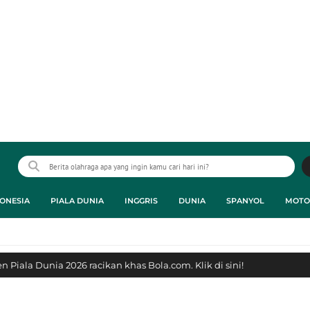
ONESIA
PIALA DUNIA
INGGRIS
DUNIA
SPANYOL
MOTO
 Piala Dunia 2026 racikan khas Bola.com. Klik di sini!