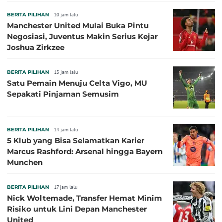
BERITA PILIHAN
10 jam lalu
Manchester United Mulai Buka Pintu
Negosiasi, Juventus Makin Serius Kejar
Joshua Zirkzee
BERITA PILIHAN
13 jam lalu
Satu Pemain Menuju Celta Vigo, MU
Sepakati Pinjaman Semusim
BERITA PILIHAN
14 jam lalu
5 Klub yang Bisa Selamatkan Karier
Marcus Rashford: Arsenal hingga Bayern
Munchen
BERITA PILIHAN
17 jam lalu
Nick Woltemade, Transfer Hemat Minim
Risiko untuk Lini Depan Manchester
United