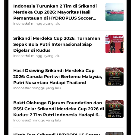
Indonesia Turunkan 2 Tim di Srikandi
Merdeka Cup 2026: Mayoritas Hasil
Pemantauan di HYDROPLUS Soccer
League
Indonesia
1 minggu yang lalu
Srikandi Merdeka Cup 2026: Turnamen
Sepak Bola Putri Internasional Siap
Digelar di Kudus
Indonesia
1 minggu yang lalu
Hasil Drawing Srikandi Merdeka Cup
2026: Garuda Pertiwi Bertemu Malaysia,
Putri Nusantara Hadapi Thailand
Indonesia
2 minggu yang lalu
Bakti Olahraga Djarum Foundation dan
PSSI Gelar Srikandi Merdeka Cup 2026 di
Kudus: 2 Tim Putri Indonesia Hadapi 6
Tim Asia
Indonesia
2 minggu yang lalu
Kisah Dua Srikandi HYDROPLUS Soccer