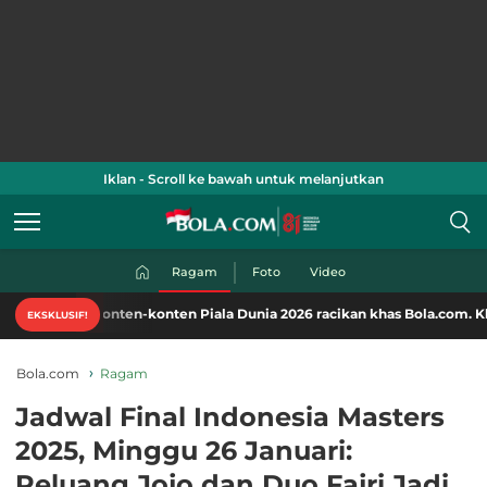
Iklan - Scroll ke bawah untuk melanjutkan
Ragam
Foto
Video
ati konten-konten Piala Dunia 2026 racikan khas Bola.com. Klik di sini!
EKSKLUSIF!
Bola.com
Ragam
Jadwal Final Indonesia Masters
2025, Minggu 26 Januari:
Peluang Jojo dan Duo Fajri Jadi