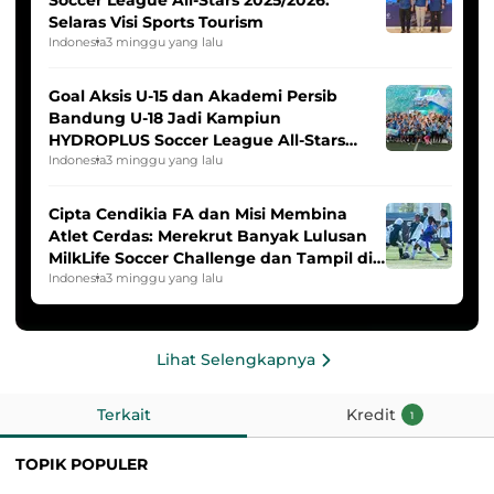
Selaras Visi Sports Tourism
Indonesia
3 minggu yang lalu
Goal Aksis U-15 dan Akademi Persib
Bandung U-18 Jadi Kampiun
HYDROPLUS Soccer League All-Stars
2025/2026
Indonesia
3 minggu yang lalu
Cipta Cendikia FA dan Misi Membina
Atlet Cerdas: Merekrut Banyak Lulusan
MilkLife Soccer Challenge dan Tampil di
HYDROPLUS Soccer League
Indonesia
3 minggu yang lalu
Lihat Selengkapnya
Terkait
Kredit
1
TOPIK POPULER