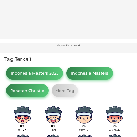
Advertisement
Tag Terkait
Indonesia Masters 2025
Indonesia Masters
Jonatan Christie
More Tag
0%
0%
0%
0%
SUKA
LUCU
SEDIH
MARAH