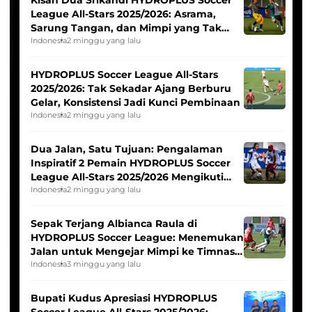
League All-Stars 2025/2026: Asrama,
Sarung Tangan, dan Mimpi yang Tak
Pernah Padam
Indonesia
2 minggu yang lalu
HYDROPLUS Soccer League All-Stars
2025/2026: Tak Sekadar Ajang Berburu
Gelar, Konsistensi Jadi Kunci Pembinaan
Indonesia
2 minggu yang lalu
Dua Jalan, Satu Tujuan: Pengalaman
Inspiratif 2 Pemain HYDROPLUS Soccer
League All-Stars 2025/2026 Mengikuti
Seleksi Timnas Indonesia Putri
Indonesia
2 minggu yang lalu
Sepak Terjang Albianca Raula di
HYDROPLUS Soccer League: Menemukan
Jalan untuk Mengejar Mimpi ke Timnas
Indonesia Putri
Indonesia
3 minggu yang lalu
Bupati Kudus Apresiasi HYDROPLUS
Soccer League All-Stars 2025/2026: