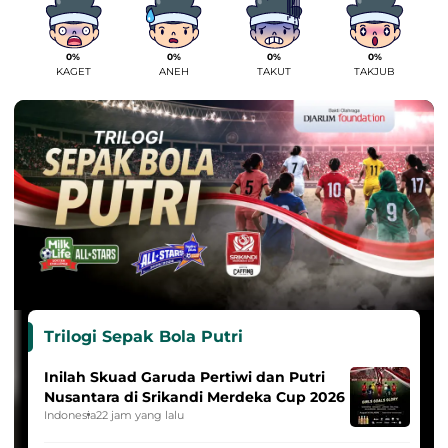
0%
0%
0%
0%
KAGET
ANEH
TAKUT
TAKJUB
Trilogi Sepak Bola Putri
Inilah Skuad Garuda Pertiwi dan Putri
Nusantara di Srikandi Merdeka Cup 2026
Indonesia
22 jam yang lalu