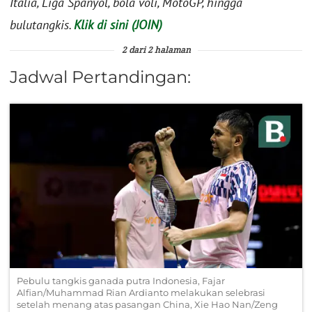
Italia, Liga Spanyol, bola voli, MotoGP, hingga
bulutangkis.
Klik di sini (JOIN)
2 dari 2 halaman
Jadwal Pertandingan:
Pebulu tangkis ganada putra Indonesia, Fajar
Alfian/Muhammad Rian Ardianto melakukan selebrasi
setelah menang atas pasangan China, Xie Hao Nan/Zeng