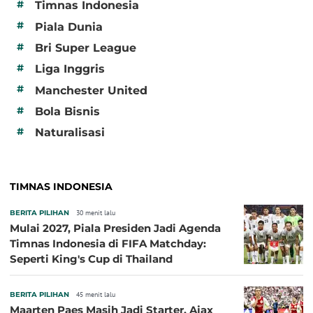
#
Timnas Indonesia
#
Piala Dunia
#
Bri Super League
#
Liga Inggris
#
Manchester United
#
Bola Bisnis
#
Naturalisasi
TIMNAS INDONESIA
BERITA PILIHAN
30 menit lalu
Mulai 2027, Piala Presiden Jadi Agenda
Timnas Indonesia di FIFA Matchday:
Seperti King's Cup di Thailand
BERITA PILIHAN
45 menit lalu
Maarten Paes Masih Jadi Starter, Ajax