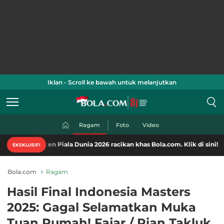
Iklan - Scroll ke bawah untuk melanjutkan
Ragam
Foto
Video
nten Piala Dunia 2026 racikan khas Bola.com. Klik di sini!
EKSKLUSIF!
Bola.com
Ragam
Hasil Final Indonesia Masters
2025: Gagal Selamatkan Muka
Tuan Rumah! Fajar / Rian Takluk