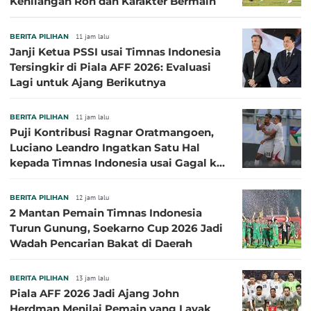
Kehilangan Roh dan Karakter Bermain
BERITA PILIHAN
11 jam lalu
Janji Ketua PSSI usai Timnas Indonesia
Tersingkir di Piala AFF 2026: Evaluasi
Lagi untuk Ajang Berikutnya
BERITA PILIHAN
11 jam lalu
Puji Kontribusi Ragnar Oratmangoen,
Luciano Leandro Ingatkan Satu Hal
kepada Timnas Indonesia usai Gagal ke
Semifinal Piala AFF 2026
BERITA PILIHAN
12 jam lalu
2 Mantan Pemain Timnas Indonesia
Turun Gunung, Soekarno Cup 2026 Jadi
Wadah Pencarian Bakat di Daerah
BERITA PILIHAN
13 jam lalu
Piala AFF 2026 Jadi Ajang John
Herdman Menilai Pemain yang Layak