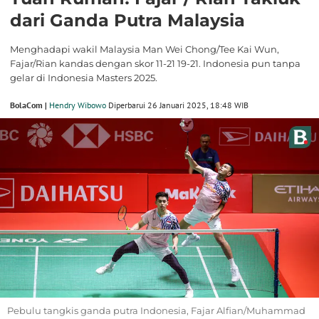
dari Ganda Putra Malaysia
Menghadapi wakil Malaysia Man Wei Chong/Tee Kai Wun,
Fajar/Rian kandas dengan skor 11-21 19-21. Indonesia pun tanpa
gelar di Indonesia Masters 2025.
BolaCom |
Hendry Wibowo
Diperbarui 26 Januari 2025, 18:48 WIB
Pebulu tangkis ganda putra Indonesia, Fajar Alfian/Muhammad