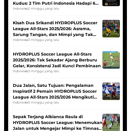
Kudus: 2 Tim Putri Indonesia Hadapi 6
Tim Asia
Indonesia
2 minggu yang lalu
Kisah Dua Srikandi HYDROPLUS Soccer
League All-Stars 2025/2026: Asrama,
Sarung Tangan, dan Mimpi yang Tak
Pernah Padam
Indonesia
3 minggu yang lalu
HYDROPLUS Soccer League All-Stars
2025/2026: Tak Sekadar Ajang Berburu
Gelar, Konsistensi Jadi Kunci Pembinaan
Indonesia
3 minggu yang lalu
Dua Jalan, Satu Tujuan: Pengalaman
Inspiratif 2 Pemain HYDROPLUS Soccer
League All-Stars 2025/2026 Mengikuti
Seleksi Timnas Indonesia Putri
Indonesia
3 minggu yang lalu
Sepak Terjang Albianca Raula di
HYDROPLUS Soccer League: Menemukan
Jalan untuk Mengejar Mimpi ke Timnas