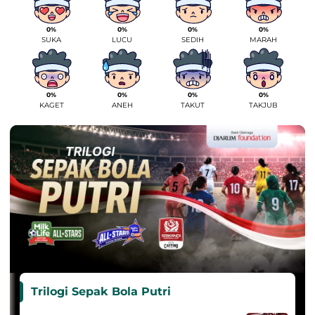
0%
0%
0%
0%
SUKA
LUCU
SEDIH
MARAH
0%
0%
0%
0%
KAGET
ANEH
TAKUT
TAKJUB
Trilogi Sepak Bola Putri