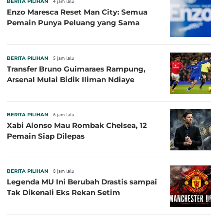
BERITA PILIHAN
4 jam lalu
Enzo Maresca Reset Man City: Semua
Pemain Punya Peluang yang Sama
BERITA PILIHAN
5 jam lalu
Transfer Bruno Guimaraes Rampung,
Arsenal Mulai Bidik Iliman Ndiaye
BERITA PILIHAN
6 jam lalu
Xabi Alonso Mau Rombak Chelsea, 12
Pemain Siap Dilepas
BERITA PILIHAN
8 jam lalu
Legenda MU Ini Berubah Drastis sampai
Tak Dikenali Eks Rekan Setim