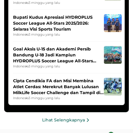
Indonesia Putri
Indonesia
3 minggu yang lalu
Bupati Kudus Apresiasi HYDROPLUS
Soccer League All-Stars 2025/2026:
Selaras Visi Sports Tourism
Indonesia
3 minggu yang lalu
Goal Aksis U-15 dan Akademi Persib
Bandung U-18 Jadi Kampiun
HYDROPLUS Soccer League All-Stars
2025/2026
Indonesia
3 minggu yang lalu
Cipta Cendikia FA dan Misi Membina
Atlet Cerdas: Merekrut Banyak Lulusan
MilkLife Soccer Challenge dan Tampil di
HYDROPLUS Soccer League
Indonesia
3 minggu yang lalu
Lihat Selengkapnya