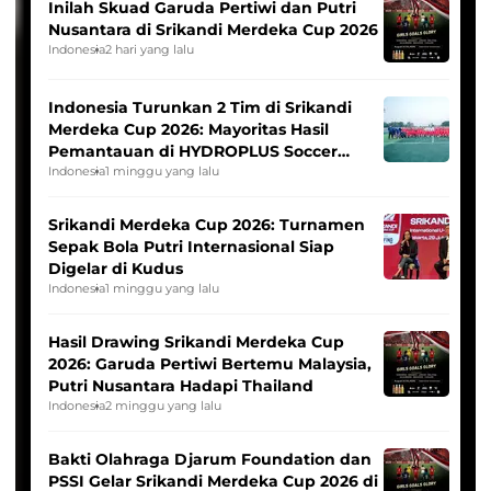
Inilah Skuad Garuda Pertiwi dan Putri
Nusantara di Srikandi Merdeka Cup 2026
Indonesia
2 hari yang lalu
Indonesia Turunkan 2 Tim di Srikandi
Merdeka Cup 2026: Mayoritas Hasil
Pemantauan di HYDROPLUS Soccer
League
Indonesia
1 minggu yang lalu
Srikandi Merdeka Cup 2026: Turnamen
Sepak Bola Putri Internasional Siap
Digelar di Kudus
Indonesia
1 minggu yang lalu
Hasil Drawing Srikandi Merdeka Cup
2026: Garuda Pertiwi Bertemu Malaysia,
Putri Nusantara Hadapi Thailand
Indonesia
2 minggu yang lalu
Bakti Olahraga Djarum Foundation dan
PSSI Gelar Srikandi Merdeka Cup 2026 di