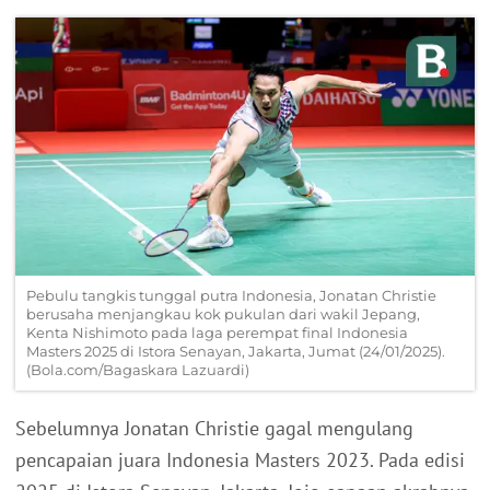
Pebulu tangkis tunggal putra Indonesia, Jonatan Christie
berusaha menjangkau kok pukulan dari wakil Jepang,
Kenta Nishimoto pada laga perempat final Indonesia
Masters 2025 di Istora Senayan, Jakarta, Jumat (24/01/2025).
(Bola.com/Bagaskara Lazuardi)
Sebelumnya Jonatan Christie gagal mengulang
pencapaian juara Indonesia Masters 2023. Pada edisi