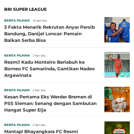
BRI SUPER LEAGUE
BERITA PILIHAN
14 jam lalu
3 Fakta Menarik Rekrutan Anyar Persib
Bandung, Danijel Loncar: Pemain
Balkan Serba Bisa
BERITA PILIHAN
2 hari lalu
Resmi! Kadu Monteiro Berlabuh ke
Borneo FC Samarinda, Gantikan Nadeo
Argawinata
BERITA PILIHAN
2 hari lalu
Kesan Pertama Eks Werder Bremen di
PSS Sleman: Senang dengan Sambutan
Hangat Super Elja
BERITA PILIHAN
2 hari lalu
Mantap! Bhayangkara FC Resmi