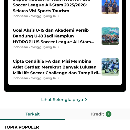
Soccer League All-Stars 2025/2026:
Selaras Visi Sports Tourism
Indonesia
3 minggu yang lalu
Goal Aksis U-15 dan Akademi Persib
Bandung U-18 Jadi Kampiun
HYDROPLUS Soccer League All-Stars
2025/2026
Indonesia
3 minggu yang lalu
Cipta Cendikia FA dan Misi Membina
Atlet Cerdas: Merekrut Banyak Lulusan
MilkLife Soccer Challenge dan Tampil di
HYDROPLUS Soccer League
Indonesia
3 minggu yang lalu
Lihat Selengkapnya
Terkait
Kredit
1
TOPIK POPULER