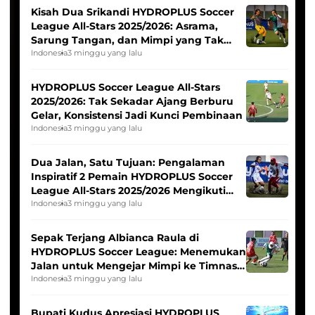
Kisah Dua Srikandi HYDROPLUS Soccer
League All-Stars 2025/2026: Asrama,
Sarung Tangan, dan Mimpi yang Tak
Pernah Padam
Indonesia
3 minggu yang lalu
HYDROPLUS Soccer League All-Stars
2025/2026: Tak Sekadar Ajang Berburu
Gelar, Konsistensi Jadi Kunci Pembinaan
Indonesia
3 minggu yang lalu
Dua Jalan, Satu Tujuan: Pengalaman
Inspiratif 2 Pemain HYDROPLUS Soccer
League All-Stars 2025/2026 Mengikuti
Seleksi Timnas Indonesia Putri
Indonesia
3 minggu yang lalu
Sepak Terjang Albianca Raula di
HYDROPLUS Soccer League: Menemukan
Jalan untuk Mengejar Mimpi ke Timnas
Indonesia Putri
Indonesia
3 minggu yang lalu
Bupati Kudus Apresiasi HYDROPLUS