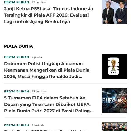
BERITA PILIHAN
22 jam lalu
Janji Ketua PSSI usai Timnas Indonesia
Tersingkir di Piala AFF 2026: Evaluasi
Lagi untuk Ajang Berikutnya
PIALA DUNIA
BERITA PILIHAN
7 jam lalu
Dokumen Polisi Ungkap Ancaman
Keamanan Mengerikan di Piala Dunia
2026, Messi hingga Ronaldo Jadi
Sasaran
BERITA PILIHAN
19 jam lalu
5 Turnamen FIFA dalam Setahun ke
Depan yang Terancam Diboikot UEFA:
Piala Dunia Putri 2027 di Brasil Paling
Besar
BERITA PILIHAN
2 hari lalu