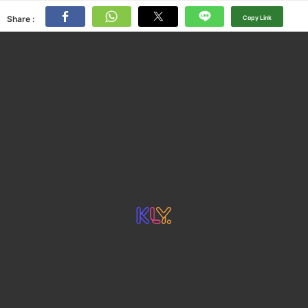
Share :
Copy Link