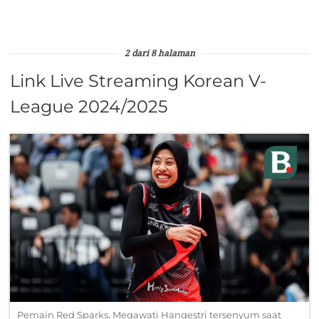
2 dari 8 halaman
Link Live Streaming Korean V-
League 2024/2025
Pemain Red Sparks, Megawati Hangestri tersenyum saat