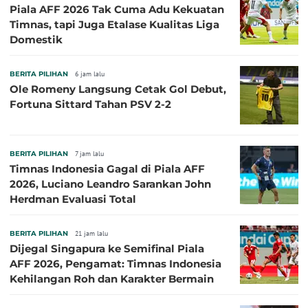
Piala AFF 2026 Tak Cuma Adu Kekuatan
Timnas, tapi Juga Etalase Kualitas Liga
Domestik
BERITA PILIHAN
6 jam lalu
Ole Romeny Langsung Cetak Gol Debut,
Fortuna Sittard Tahan PSV 2-2
BERITA PILIHAN
7 jam lalu
Timnas Indonesia Gagal di Piala AFF
2026, Luciano Leandro Sarankan John
Herdman Evaluasi Total
BERITA PILIHAN
21 jam lalu
Dijegal Singapura ke Semifinal Piala
AFF 2026, Pengamat: Timnas Indonesia
Kehilangan Roh dan Karakter Bermain