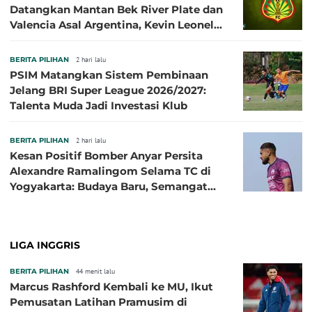
Datangkan Mantan Bek River Plate dan
Valencia Asal Argentina, Kevin Leonel
Sibille
BERITA PILIHAN
2 hari lalu
PSIM Matangkan Sistem Pembinaan
Jelang BRI Super League 2026/2027:
Talenta Muda Jadi Investasi Klub
BERITA PILIHAN
2 hari lalu
Kesan Positif Bomber Anyar Persita
Alexandre Ramalingom Selama TC di
Yogyakarta: Budaya Baru, Semangat
Baru!
LIGA INGGRIS
BERITA PILIHAN
44 menit lalu
Marcus Rashford Kembali ke MU, Ikut
Pemusatan Latihan Pramusim di