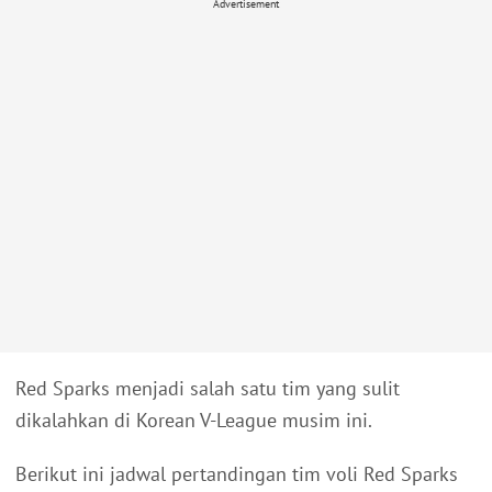
Advertisement
Red Sparks menjadi salah satu tim yang sulit
dikalahkan di Korean V-League musim ini.
Berikut ini jadwal pertandingan tim voli Red Sparks