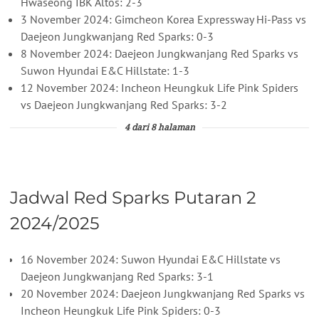
Hwaseong IBK Altos: 2-3
3 November 2024: Gimcheon Korea Expressway Hi-Pass vs
Daejeon Jungkwanjang Red Sparks: 0-3
8 November 2024: Daejeon Jungkwanjang Red Sparks vs
Suwon Hyundai E&C Hillstate: 1-3
12 November 2024: Incheon Heungkuk Life Pink Spiders
vs Daejeon Jungkwanjang Red Sparks: 3-2
4 dari 8 halaman
Jadwal Red Sparks Putaran 2
2024/2025
16 November 2024: Suwon Hyundai E&C Hillstate vs
Daejeon Jungkwanjang Red Sparks: 3-1
20 November 2024: Daejeon Jungkwanjang Red Sparks vs
Incheon Heungkuk Life Pink Spiders: 0-3