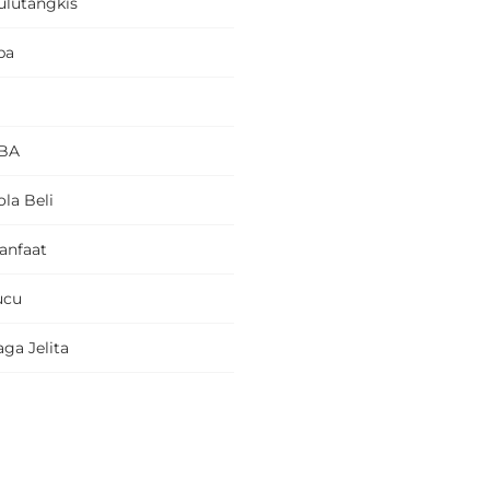
ulutangkis
pa
BA
la Beli
anfaat
ucu
ga Jelita