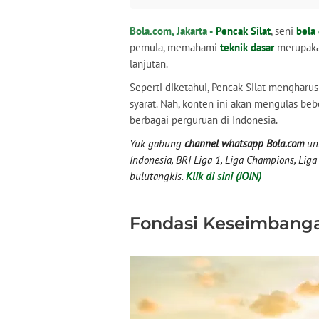
Fondasi Keseimbangan dan Kekuatan
Bola.com, Jakarta -
Pencak Silat
, seni
bela 
Sikap Pasang
pemula, memahami
teknik dasar
merupakan
Pola Langkah
lanjutan.
Strategi Pergerakan
Teknik Serangan
Seperti diketahui, Pencak Silat mengharu
Teknik Tangkisan
syarat. Nah, konten ini akan mengulas beb
Melumpuhkan Lawan
berbagai perguruan di Indonesia.
Sikap Berbaring
Yuk gabung
channel whatsapp Bola.com
unt
Teratur Belajar
Indonesia, BRI Liga 1, Liga Champions, Liga I
bulutangkis.
Klik di sini (JOIN)
Fondasi Keseimbang