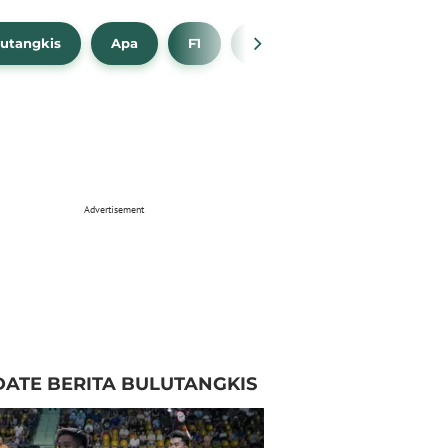
utangkis
Apa
F1
NBA
Bola Beli
Advertisement
ATE BERITA BULUTANGKIS