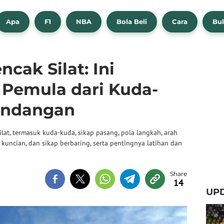
Apa
F1
NBA
Bola Beli
Cara
Bul
cak Silat: Ini
Pemula dari Kuda-
endangan
ilat, termasuk kuda-kuda, sikap pasang, pola langkah, arah
 kuncian, dan sikap berbaring, serta pentingnya latihan dan
14
UPD