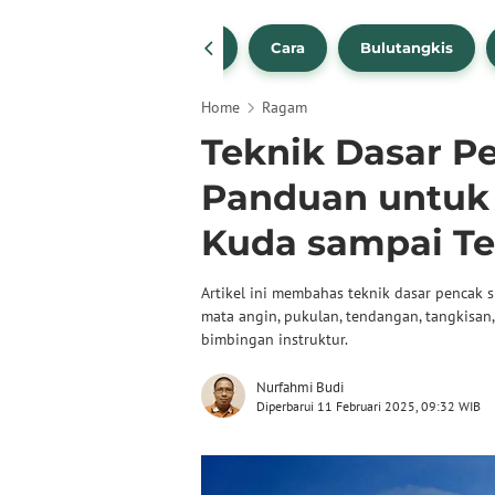
1
NBA
Bola Beli
Cara
Bulutangkis
Home
Ragam
Teknik Dasar Pen
Panduan untuk 
Kuda sampai T
Artikel ini membahas teknik dasar pencak s
mata angin, pukulan, tendangan, tangkisan,
bimbingan instruktur.
Nurfahmi Budi
Diperbarui 11 Februari 2025, 09:32 WIB