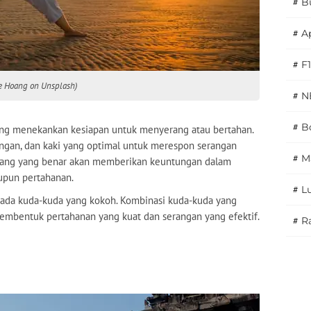
#
B
#
A
#
F1
 Le Hoang on Unsplash)
#
N
#
Bo
yang menekankan kesiapan untuk menyerang atau bertahan.
tangan, dan kaki yang optimal untuk merespon serangan
#
M
asang yang benar akan memberikan keuntungan dalam
upun pertahanan.
#
L
pada kuda-kuda yang kokoh. Kombinasi kuda-kuda yang
membentuk pertahanan yang kuat dan serangan yang efektif.
#
Ra