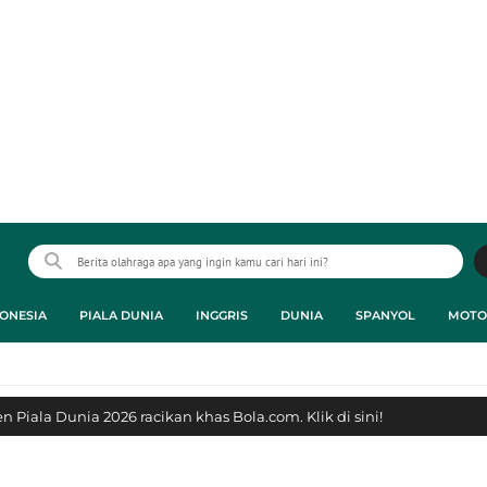
ONESIA
PIALA DUNIA
INGGRIS
DUNIA
SPANYOL
MOTO
 Piala Dunia 2026 racikan khas Bola.com. Klik di sini!