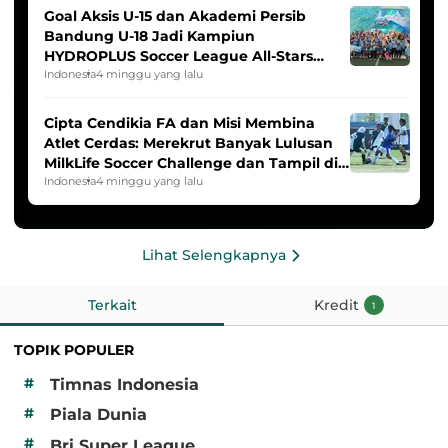
Goal Aksis U-15 dan Akademi Persib
Bandung U-18 Jadi Kampiun
HYDROPLUS Soccer League All-Stars
2025/2026
Indonesia
4 minggu yang lalu
Cipta Cendikia FA dan Misi Membina
Atlet Cerdas: Merekrut Banyak Lulusan
MilkLife Soccer Challenge dan Tampil di
HYDROPLUS Soccer League
Indonesia
4 minggu yang lalu
Lihat Selengkapnya
Terkait
Kredit
1
TOPIK POPULER
#
Timnas Indonesia
#
Piala Dunia
#
Bri Super League