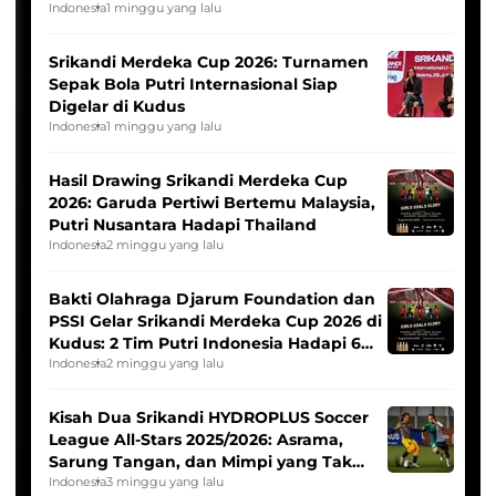
League
Indonesia
1 minggu yang lalu
Srikandi Merdeka Cup 2026: Turnamen
Sepak Bola Putri Internasional Siap
Digelar di Kudus
Indonesia
1 minggu yang lalu
Hasil Drawing Srikandi Merdeka Cup
2026: Garuda Pertiwi Bertemu Malaysia,
Putri Nusantara Hadapi Thailand
Indonesia
2 minggu yang lalu
Bakti Olahraga Djarum Foundation dan
PSSI Gelar Srikandi Merdeka Cup 2026 di
Kudus: 2 Tim Putri Indonesia Hadapi 6
Tim Asia
Indonesia
2 minggu yang lalu
Kisah Dua Srikandi HYDROPLUS Soccer
League All-Stars 2025/2026: Asrama,
Sarung Tangan, dan Mimpi yang Tak
Pernah Padam
Indonesia
3 minggu yang lalu