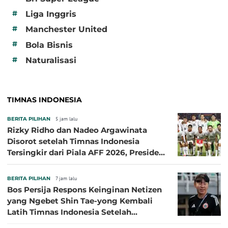
#
Liga Inggris
#
Manchester United
#
Bola Bisnis
#
Naturalisasi
TIMNAS INDONESIA
BERITA PILIHAN
5 jam lalu
Rizky Ridho dan Nadeo Argawinata
Disorot setelah Timnas Indonesia
Tersingkir dari Piala AFF 2026, Presiden
Persija Pasang Badan
BERITA PILIHAN
7 jam lalu
Bos Persija Respons Keinginan Netizen
yang Ngebet Shin Tae-yong Kembali
Latih Timnas Indonesia Setelah
Tersingkir dari Piala AFF 2026