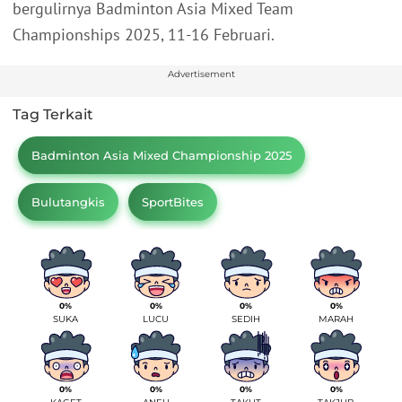
bergulirnya Badminton Asia Mixed Team
Championships 2025, 11-16 Februari.
Advertisement
Tag Terkait
Badminton Asia Mixed Championship 2025
Bulutangkis
SportBites
0%
0%
0%
0%
SUKA
LUCU
SEDIH
MARAH
0%
0%
0%
0%