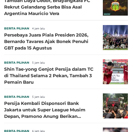
Tambah Daya Gedor, Bhayangkara FC
Rekrut Gelandang Serba Bisa Asal
Argentina Mauricio Vera
BERITA PILIHAN
4 jam lalu
Persebaya Juara Piala Presiden 2026,
Bernardo Tavares Ajak Bonek Penuhi
GBT pada 15 Agustus
BERITA PILIHAN
5 jam lalu
Shin Tae-yong Genjot Persija dalam TC
di Thailand Selama 2 Pekan, Tambah 3
Pemain Baru
BERITA PILIHAN
5 jam lalu
Persija Kembali Disponsori Bank
Jakarta untuk Super League Musim
Depan, Pramono Anung Berikan
Penjelasan terkait Dukungan BUMD
BERITA PILIHAN
6 jam lalu