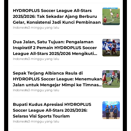
HYDROPLUS Soccer League All-Stars
2025/2026: Tak Sekadar Ajang Berburu
Gelar, Konsistensi Jadi Kunci Pembinaan
Indonesia
3 minggu yang lalu
Dua Jalan, Satu Tujuan: Pengalaman
Inspiratif 2 Pemain HYDROPLUS Soccer
League All-Stars 2025/2026 Mengikuti
Seleksi Timnas Indonesia Putri
Indonesia
3 minggu yang lalu
Sepak Terjang Albianca Raula di
HYDROPLUS Soccer League: Menemukan
Jalan untuk Mengejar Mimpi ke Timnas
Indonesia Putri
Indonesia
3 minggu yang lalu
Bupati Kudus Apresiasi HYDROPLUS
Soccer League All-Stars 2025/2026:
Selaras Visi Sports Tourism
Indonesia
3 minggu yang lalu