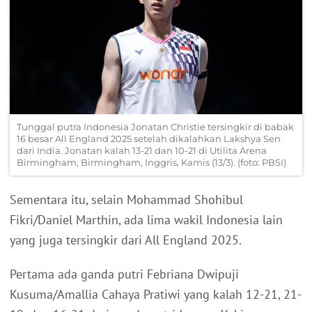
Tunggal putra Indonesia Jonatan Christie tersingkir di babak
16 besar All England 2025 setelah dikalahkan Lakshya Sen
dari India. Jonatan kalah 13-21 dan 10-21 di Utilita Arena
Birmingham, Birmingham, Inggris, Kamis (13/3). (foto: PBSI)
Sementara itu, selain Mohammad Shohibul
Fikri/Daniel Marthin, ada lima wakil Indonesia lain
yang juga tersingkir dari All England 2025.
Pertama ada ganda putri Febriana Dwipuji
Kusuma/Amallia Cahaya Pratiwi yang kalah 12-21, 21-