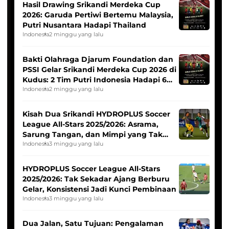
Hasil Drawing Srikandi Merdeka Cup
2026: Garuda Pertiwi Bertemu Malaysia,
Putri Nusantara Hadapi Thailand
Indonesia
2 minggu yang lalu
Bakti Olahraga Djarum Foundation dan
PSSI Gelar Srikandi Merdeka Cup 2026 di
Kudus: 2 Tim Putri Indonesia Hadapi 6
Tim Asia
Indonesia
2 minggu yang lalu
Kisah Dua Srikandi HYDROPLUS Soccer
League All-Stars 2025/2026: Asrama,
Sarung Tangan, dan Mimpi yang Tak
Pernah Padam
Indonesia
3 minggu yang lalu
HYDROPLUS Soccer League All-Stars
2025/2026: Tak Sekadar Ajang Berburu
Gelar, Konsistensi Jadi Kunci Pembinaan
Indonesia
3 minggu yang lalu
Dua Jalan, Satu Tujuan: Pengalaman