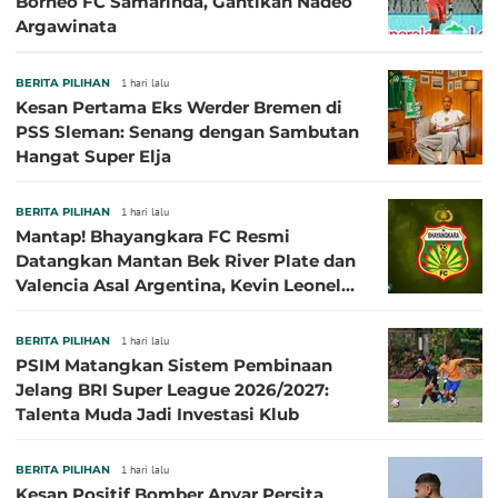
Borneo FC Samarinda, Gantikan Nadeo
Argawinata
BERITA PILIHAN
1 hari lalu
Kesan Pertama Eks Werder Bremen di
PSS Sleman: Senang dengan Sambutan
Hangat Super Elja
BERITA PILIHAN
1 hari lalu
Mantap! Bhayangkara FC Resmi
Datangkan Mantan Bek River Plate dan
Valencia Asal Argentina, Kevin Leonel
Sibille
BERITA PILIHAN
1 hari lalu
PSIM Matangkan Sistem Pembinaan
Jelang BRI Super League 2026/2027:
Talenta Muda Jadi Investasi Klub
BERITA PILIHAN
1 hari lalu
Kesan Positif Bomber Anyar Persita