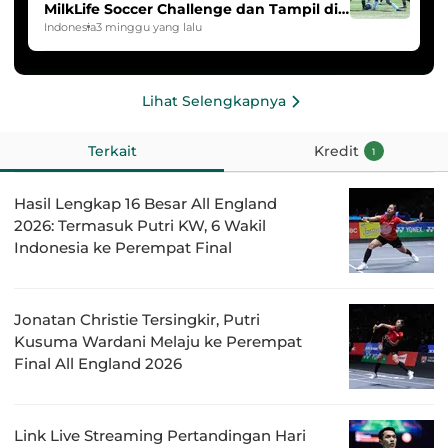
MilkLife Soccer Challenge dan Tampil di
HYDROPLUS Soccer League
Indonesia
3 minggu yang lalu
Lihat Selengkapnya
Terkait
Kredit
1
Hasil Lengkap 16 Besar All England
2026: Termasuk Putri KW, 6 Wakil
Indonesia ke Perempat Final
Jonatan Christie Tersingkir, Putri
Kusuma Wardani Melaju ke Perempat
Final All England 2026
Link Live Streaming Pertandingan Hari