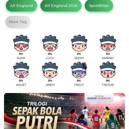
All England
All England 2025
SportBites
More Tag
0%
0%
0%
0%
SUKA
LUCU
SEDIH
MARAH
0%
0%
0%
0%
KAGET
ANEH
TAKUT
TAKJUB