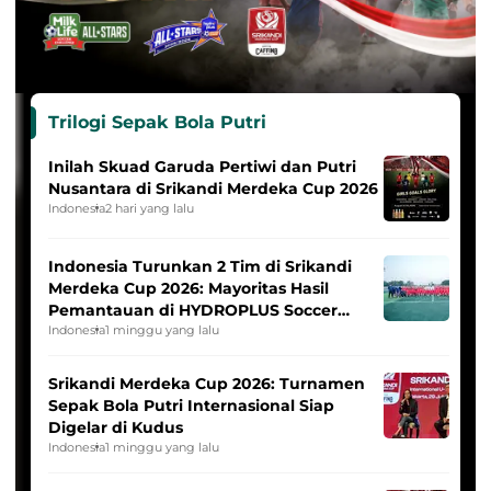
Trilogi Sepak Bola Putri
Inilah Skuad Garuda Pertiwi dan Putri
Nusantara di Srikandi Merdeka Cup 2026
Indonesia
2 hari yang lalu
Indonesia Turunkan 2 Tim di Srikandi
Merdeka Cup 2026: Mayoritas Hasil
Pemantauan di HYDROPLUS Soccer
League
Indonesia
1 minggu yang lalu
Srikandi Merdeka Cup 2026: Turnamen
Sepak Bola Putri Internasional Siap
Digelar di Kudus
Indonesia
1 minggu yang lalu