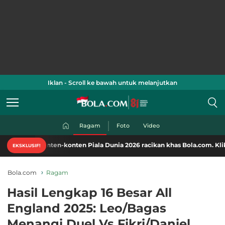
Iklan - Scroll ke bawah untuk melanjutkan
Ragam
Foto
Video
onten-konten Piala Dunia 2026 racikan khas Bola.com. Klik di sini!
EKSKLUSIF!
Bola.com
Ragam
Hasil Lengkap 16 Besar All
England 2025: Leo/Bagas
Menangi Duel Vs Fikri/Daniel,