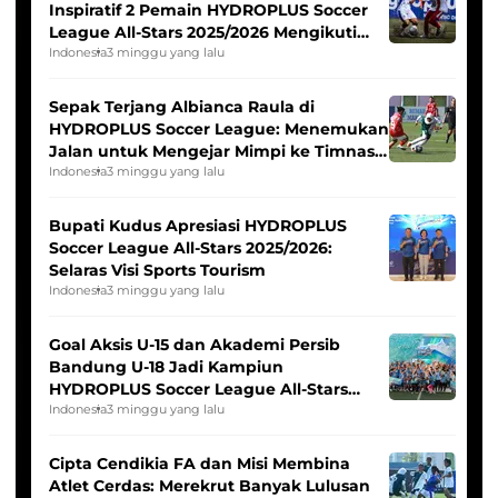
Inspiratif 2 Pemain HYDROPLUS Soccer
League All-Stars 2025/2026 Mengikuti
Seleksi Timnas Indonesia Putri
Indonesia
3 minggu yang lalu
Sepak Terjang Albianca Raula di
HYDROPLUS Soccer League: Menemukan
Jalan untuk Mengejar Mimpi ke Timnas
Indonesia Putri
Indonesia
3 minggu yang lalu
Bupati Kudus Apresiasi HYDROPLUS
Soccer League All-Stars 2025/2026:
Selaras Visi Sports Tourism
Indonesia
3 minggu yang lalu
Goal Aksis U-15 dan Akademi Persib
Bandung U-18 Jadi Kampiun
HYDROPLUS Soccer League All-Stars
2025/2026
Indonesia
3 minggu yang lalu
Cipta Cendikia FA dan Misi Membina
Atlet Cerdas: Merekrut Banyak Lulusan