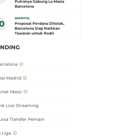
Putranya Gabung La Masia
Barcelona
SPANYOL
10
Proposal Perdana Ditolak,
Barcelona Siap Naikkan
Tawaran untuk Rodri
ENDING
arcelona
eal Madrid
ionel Messi
ink Live Streaming
ursa Transfer Pemain
a Liga