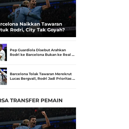
rcelona Naikkan Tawaran
tuk Rodri, City Tak Goyah?
Pep Guardiola Disebut Arahkan
Rodri ke Barcelona Bukan ke Real …
Barcelona Tolak Tawaran Merekrut
Lucas Bergvall, Rodri Jadi Prioritas …
RSA TRANSFER PEMAIN