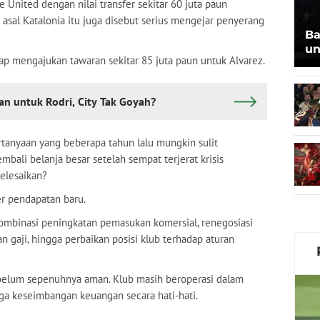
 United dengan nilai transfer sekitar 60 juta paun
b asal Katalonia itu juga disebut serius mengejar penyerang
Ba
un
iap mengajukan tawaran sekitar 85 juta paun untuk Alvarez.
n untuk Rodri, City Tak Goyah?
anyaan yang beberapa tahun lalu mungkin sulit
bali belanja besar setelah sempat terjerat krisis
elesaikan?
r pendapatan baru.
ombinasi peningkatan pemasukan komersial, renegosiasi
n gaji, hingga perbaikan posisi klub terhadap aturan
a belum sepenuhnya aman. Klub masih beroperasi dalam
ga keseimbangan keuangan secara hati-hati.