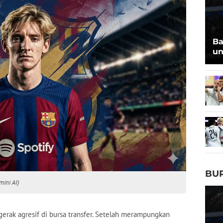
Ba
un
BU
mini AI)
erak agresif di bursa transfer. Setelah merampungkan