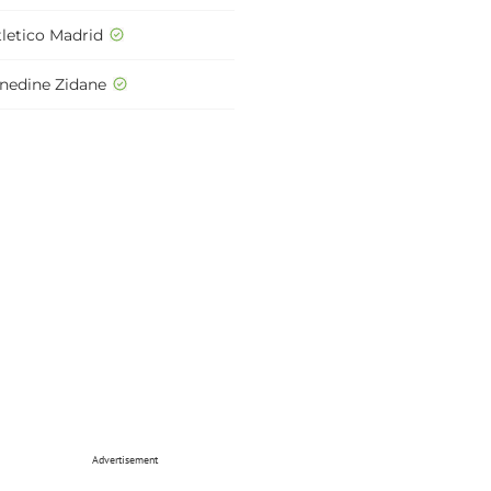
tletico Madrid
inedine Zidane
Advertisement