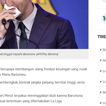
TR
#
B
t tinggal kepada Barcelona. (AFP/Pau Barrena)
#
R
a berupaya membangun ulang fondasi keuangan yang rusak
#
L
 Maria Bartomeu.
#
L
membengkak, kontrak jangka panjang bernilai tinggi, serta
#
B
onel Messi terpaksa meninggalkan klub karena Barcelona
uai ketentuan yang diberlakukan La Liga.
#
L