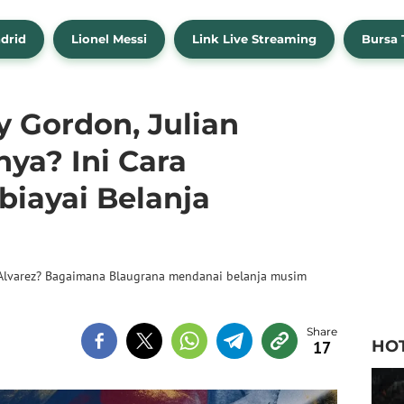
drid
Lionel Messi
Link Live Streaming
Bursa 
 Gordon, Julian
nya? Ini Cara
iayai Belanja
 Alvarez? Bagaimana Blaugrana mendanai belanja musim
HO
17