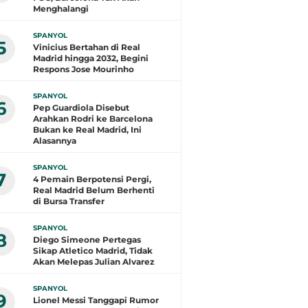
Menghalangi
SPANYOL
5
Vinicius Bertahan di Real
Madrid hingga 2032, Begini
Respons Jose Mourinho
SPANYOL
6
Pep Guardiola Disebut
Arahkan Rodri ke Barcelona
Bukan ke Real Madrid, Ini
Alasannya
SPANYOL
7
4 Pemain Berpotensi Pergi,
Real Madrid Belum Berhenti
di Bursa Transfer
SPANYOL
8
Diego Simeone Pertegas
Sikap Atletico Madrid, Tidak
Akan Melepas Julian Alvarez
SPANYOL
9
Lionel Messi Tanggapi Rumor