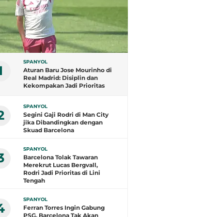
SPANYOL
1
Aturan Baru Jose Mourinho di
Real Madrid: Disiplin dan
Kekompakan Jadi Prioritas
SPANYOL
2
Segini Gaji Rodri di Man City
jika Dibandingkan dengan
Skuad Barcelona
SPANYOL
3
Barcelona Tolak Tawaran
Merekrut Lucas Bergvall,
Rodri Jadi Prioritas di Lini
Tengah
SPANYOL
4
Ferran Torres Ingin Gabung
PSG, Barcelona Tak Akan