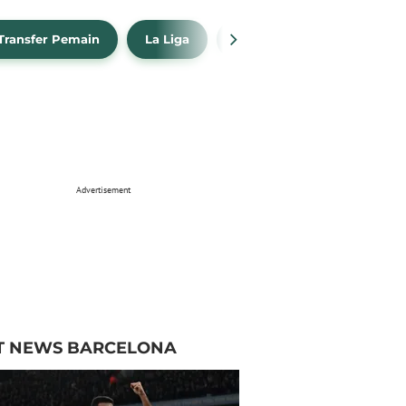
Transfer Pemain
La Liga
Barcelona
Real Madr
Advertisement
T NEWS BARCELONA