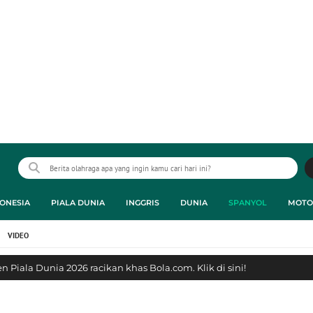
ONESIA
PIALA DUNIA
INGGRIS
DUNIA
SPANYOL
MOTO
VIDEO
 Piala Dunia 2026 racikan khas Bola.com. Klik di sini!