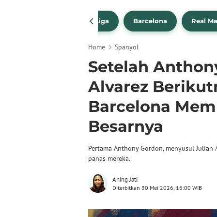
a Transfer Pemain
La Liga
Barcelona
Real Ma
Home
Spanyol
Setelah Anthony
Alvarez Berikut
Barcelona Memb
Besarnya
Pertama Anthony Gordon, menyusul Julian
panas mereka.
Aning Jati
Diterbitkan 30 Mei 2026, 16:00 WIB