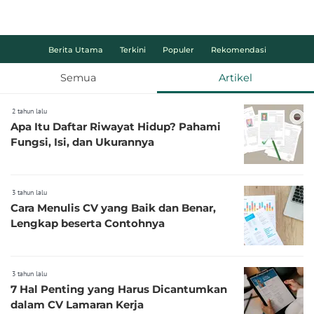
Berita Utama
Terkini
Populer
Rekomendasi
Semua
Artikel
2 tahun lalu
Apa Itu Daftar Riwayat Hidup? Pahami
Fungsi, Isi, dan Ukurannya
3 tahun lalu
Cara Menulis CV yang Baik dan Benar,
Lengkap beserta Contohnya
3 tahun lalu
7 Hal Penting yang Harus Dicantumkan
dalam CV Lamaran Kerja