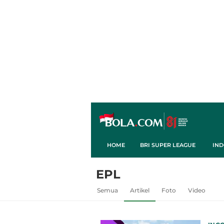
HOME
BRI SUPER LEAGUE
IND
EPL
Semua
Artikel
Foto
Video