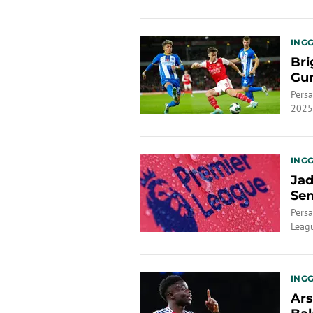
"pana
INGG
Bri
Gun
Pre
Pers
2025
yang
Hove
dini 
INGG
Jad
Sen
Sam
Pers
Leag
pekan
seper
Unit
INGG
Ars