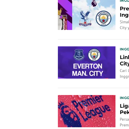
INGG
Pre
Ing
Pen
Simak
City
INGG
Lin
Cit
Ma.
Cari 
Inggr
5 Mei
INGG
Lig
Pek
Due
Persa
Prem