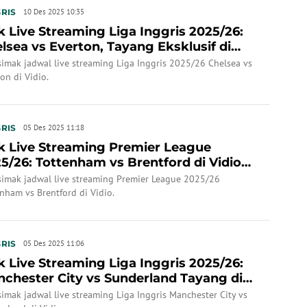
RIS
10 Des 2025 10:35
k Live Streaming Liga Inggris 2025/26:
lsea vs Everton, Tayang Eksklusif di
io
simak jadwal live streaming Liga Inggris 2025/26 Chelsea vs
on di Vidio.
RIS
05 Des 2025 11:18
k Live Streaming Premier League
5/26: Tottenham vs Brentford di Vidio
ir Pekan In...
 simak jadwal live streaming Premier League 2025/26
nham vs Brentford di Vidio.
RIS
05 Des 2025 11:06
k Live Streaming Liga Inggris 2025/26:
chester City vs Sunderland Tayang di
io
simak jadwal live streaming Liga Inggris Manchester City vs