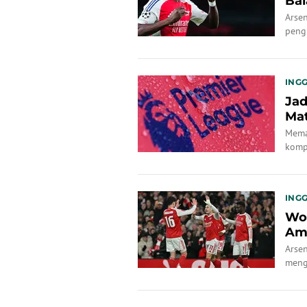
Bal
Pem
Arse
peng
Prem
pada
INGG
Jad
Mat
Men
Mema
kompe
dipre
mati
INGG
Wol
Am
Arse
meng
Prem