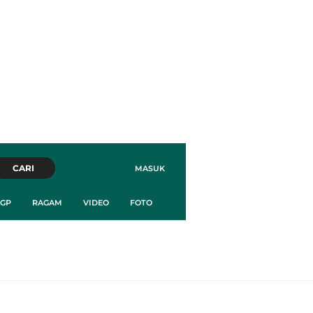
CARI
MASUK
GP
RAGAM
VIDEO
FOTO