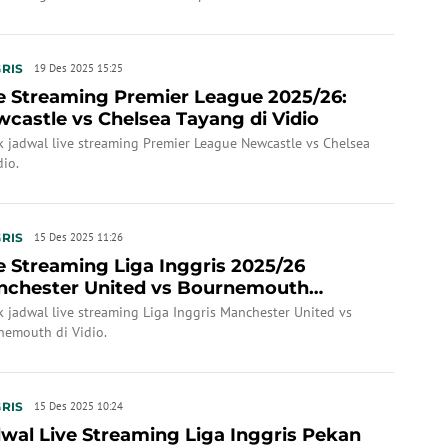
nangan beruntun?
RIS
19 Des 2025 15:25
e Streaming Premier League 2025/26:
castle vs Chelsea Tayang di Vidio
 jadwal live streaming Premier League Newcastle vs Chelsea
dio.
RIS
15 Des 2025 11:26
e Streaming Liga Inggris 2025/26
chester United vs Bournemouth
ang di Vidio
 jadwal live streaming Liga Inggris Manchester United vs
nemouth di Vidio.
RIS
15 Des 2025 10:24
wal Live Streaming Liga Inggris Pekan