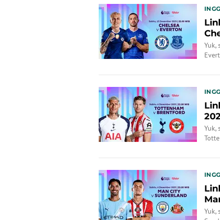
INGG
Lin
Che
Vid
Yuk, 
Evert
INGG
Lin
202
Akh
Yuk,
Totte
INGG
Lin
Man
Vid
Yuk, 