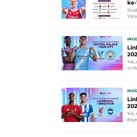
ke-
Simak
Vidio
INGG
Lin
202
Tay
Yuk, 
vs Ma
INGG
Lin
202
Vid
Yuk, 
Brigh