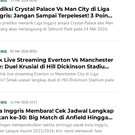
RIS
13 Mei 2026 08:00
diksi Crystal Palace Vs Man City di Liga
gris: Jangan Sampai Terpeleset! 3 Poin
t...
 prediksi menarik Liga Inggris antara Crystal Palace dan Man
 yang akan berlangsung di Selhurst Park pada 14 Mei 2026.
RIS
05 Mei 2026 00:01
k Live Streaming Everton Vs Manchester
y: Duel Krusial di Hill Dickinson Stadium,
..
link live streaming Everton vs Manchester City di Liga
is? Simak ulasan lengkap duel di Hill Dickinson Stadium pada
 2026 dini hari WIB ini!
RIS
11 Mar 2026 14:17
a Inggris Membara! Cek Jadwal Lengkap
an ke-30: Big Match di Anfield Hingga
l Tak...
ingan memperebutkan takhta tertinggi sepak bola Inggris,
ier League musim 2025/2026, kini resmi memasuki fase