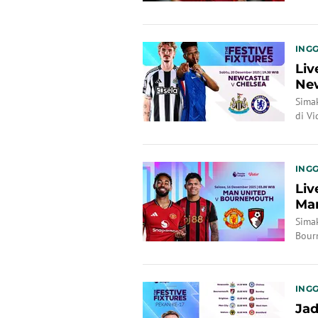
keme
INGG
Liv
New
Simak
di Vi
INGG
Liv
Man
Tay
Simak
Bour
INGG
Jad