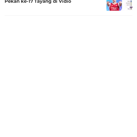
Pekan ke-17 Tayang di Vidio
8 bulan lalu
Link Live Streaming Premier League
2025/26: Crystal Palace vs Manchester
City Tayang di Vidio
8 bulan lalu
Link Live Streaming Premier League
2025/26: Liverpool vs Brighton Tayang di
Vidio
8 bulan lalu
Link Live Streaming Liga Inggris
2025/26: Chelsea vs Everton, Tayang
Eksklusif di Vidio
8 bulan lalu
Link Live Streaming Premier League