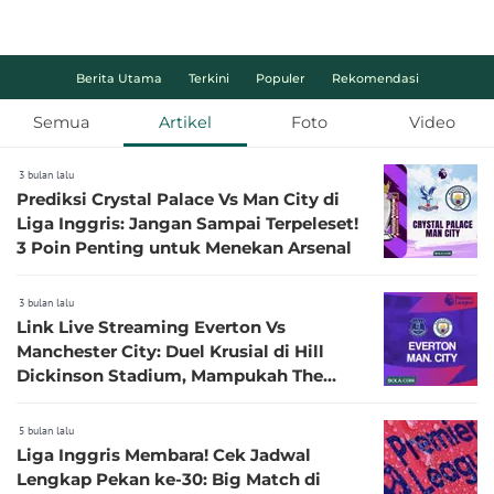
Berita Utama
Terkini
Populer
Rekomendasi
Semua
Artikel
Foto
Video
3 bulan lalu
Prediksi Crystal Palace Vs Man City di
Liga Inggris: Jangan Sampai Terpeleset!
3 Poin Penting untuk Menekan Arsenal
3 bulan lalu
Link Live Streaming Everton Vs
Manchester City: Duel Krusial di Hill
Dickinson Stadium, Mampukah The
Toffees Redam Dominasi The Citizens?
5 bulan lalu
Liga Inggris Membara! Cek Jadwal
Lengkap Pekan ke-30: Big Match di