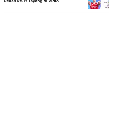
Pekan ke-17 Tayang di Vidio
8 bulan lalu
Link Live Streaming Premier League
2025/26: Crystal Palace vs Manchester
City Tayang di Vidio
8 bulan lalu
Link Live Streaming Premier League
2025/26: Liverpool vs Brighton Tayang di
Vidio
8 bulan lalu
Link Live Streaming Liga Inggris
2025/26: Chelsea vs Everton, Tayang
Eksklusif di Vidio
8 bulan lalu
Link Live Streaming Premier League