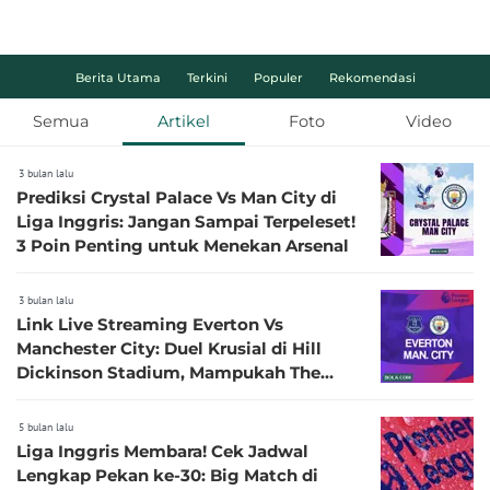
Berita Utama
Terkini
Populer
Rekomendasi
Semua
Artikel
Foto
Video
3 bulan lalu
Prediksi Crystal Palace Vs Man City di
Liga Inggris: Jangan Sampai Terpeleset!
3 Poin Penting untuk Menekan Arsenal
3 bulan lalu
Link Live Streaming Everton Vs
Manchester City: Duel Krusial di Hill
Dickinson Stadium, Mampukah The
Toffees Redam Dominasi The Citizens?
5 bulan lalu
Liga Inggris Membara! Cek Jadwal
Lengkap Pekan ke-30: Big Match di