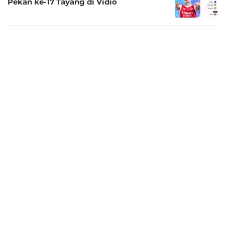
Pekan ke-17 Tayang di Vidio
8 bulan lalu
Link Live Streaming Premier League
2025/26: Crystal Palace vs Manchester
City Tayang di Vidio
8 bulan lalu
Link Live Streaming Premier League
2025/26: Liverpool vs Brighton Tayang di
Vidio
8 bulan lalu
Link Live Streaming Liga Inggris
2025/26: Chelsea vs Everton, Tayang
Eksklusif di Vidio
8 bulan lalu
Link Live Streaming Premier League