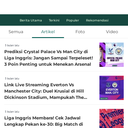
Berita Utama
Terkini
Populer
Rekomendasi
Semua
Artikel
Foto
Video
3 bulan lalu
Prediksi Crystal Palace Vs Man City di
Liga Inggris: Jangan Sampai Terpeleset!
3 Poin Penting untuk Menekan Arsenal
3 bulan lalu
Link Live Streaming Everton Vs
Manchester City: Duel Krusial di Hill
Dickinson Stadium, Mampukah The
Toffees Redam Dominasi The Citizens?
5 bulan lalu
Liga Inggris Membara! Cek Jadwal
Lengkap Pekan ke-30: Big Match di