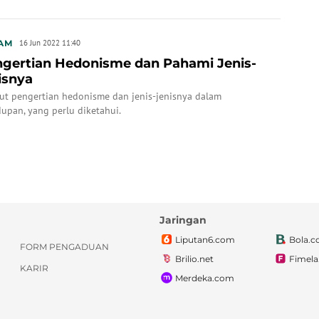
AM
16 Jun 2022 11:40
gertian Hedonisme dan Pahami Jenis-
isnya
kut pengertian hedonisme dan jenis-jenisnya dalam
upan, yang perlu diketahui.
Jaringan
Liputan6.com
Bola.
FORM PENGADUAN
Brilio.net
Fimel
KARIR
Merdeka.com