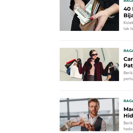
RAG
40
Bij
Kole
tak 
RAG
Car
Pat
Beri
perh
RAG
Ma
Hi
Beri
hedo