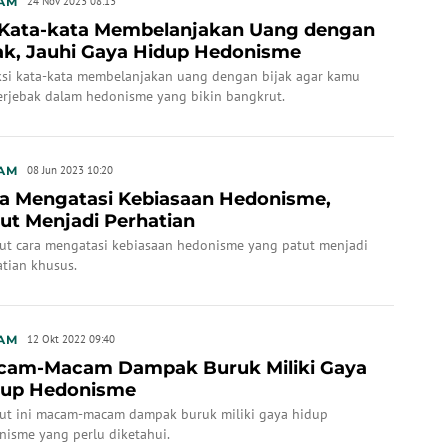
AM
24 Nov 2023 08:13
 Kata-kata Membelanjakan Uang dengan
ak, Jauhi Gaya Hidup Hedonisme
ksi kata-kata membelanjakan uang dengan bijak agar kamu
terjebak dalam hedonisme yang bikin bangkrut.
AM
08 Jun 2023 10:20
a Mengatasi Kebiasaan Hedonisme,
ut Menjadi Perhatian
kut cara mengatasi kebiasaan hedonisme yang patut menjadi
atian khusus.
AM
12 Okt 2022 09:40
cam-Macam Dampak Buruk Miliki Gaya
dup Hedonisme
kut ini macam-macam dampak buruk miliki gaya hidup
nisme yang perlu diketahui.