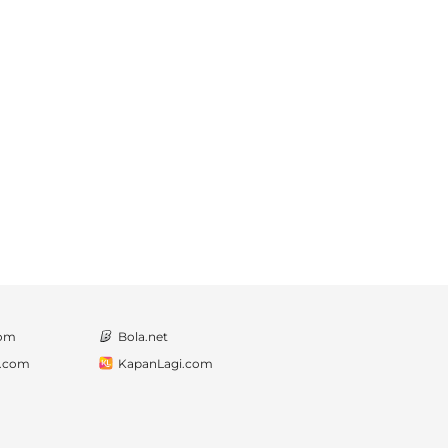
com
Bola.net
a.com
KapanLagi.com