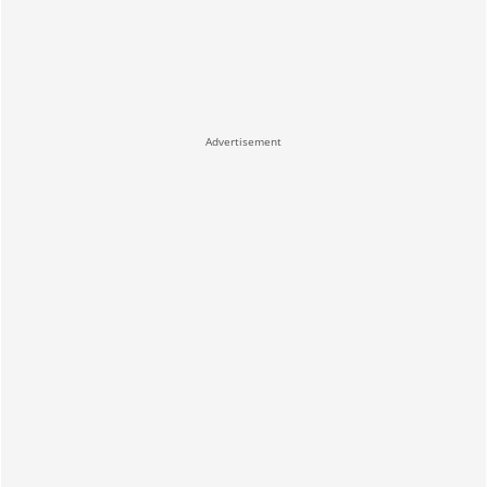
Advertisement