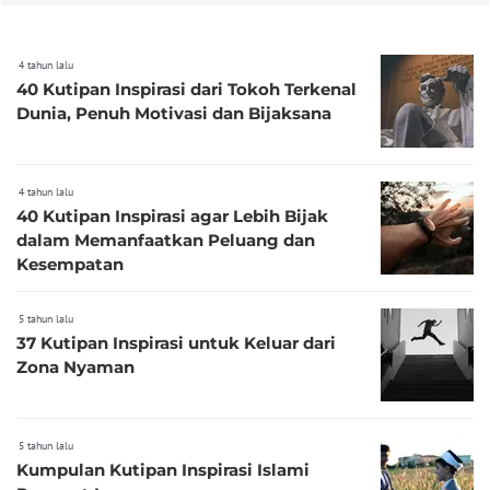
4 tahun lalu
40 Kutipan Inspirasi dari Tokoh Terkenal
Dunia, Penuh Motivasi dan Bijaksana
4 tahun lalu
40 Kutipan Inspirasi agar Lebih Bijak
dalam Memanfaatkan Peluang dan
Kesempatan
5 tahun lalu
37 Kutipan Inspirasi untuk Keluar dari
Zona Nyaman
5 tahun lalu
Kumpulan Kutipan Inspirasi Islami