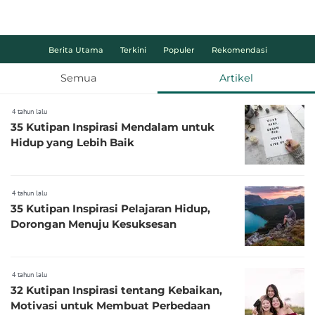
Berita Utama
Terkini
Populer
Rekomendasi
Semua
Artikel
4 tahun lalu
35 Kutipan Inspirasi Mendalam untuk
Hidup yang Lebih Baik
4 tahun lalu
35 Kutipan Inspirasi Pelajaran Hidup,
Dorongan Menuju Kesuksesan
4 tahun lalu
32 Kutipan Inspirasi tentang Kebaikan,
Motivasi untuk Membuat Perbedaan