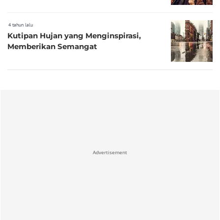
4 tahun lalu
Kutipan Hujan yang Menginspirasi,
Memberikan Semangat
Advertisement