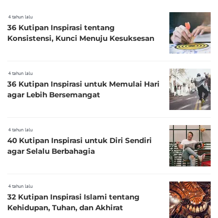
4 tahun lalu
36 Kutipan Inspirasi tentang
Konsistensi, Kunci Menuju Kesuksesan
4 tahun lalu
36 Kutipan Inspirasi untuk Memulai Hari
agar Lebih Bersemangat
4 tahun lalu
40 Kutipan Inspirasi untuk Diri Sendiri
agar Selalu Berbahagia
4 tahun lalu
32 Kutipan Inspirasi Islami tentang
Kehidupan, Tuhan, dan Akhirat