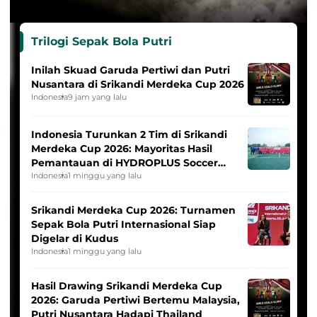
Trilogi Sepak Bola Putri
Inilah Skuad Garuda Pertiwi dan Putri
Nusantara di Srikandi Merdeka Cup 2026
Indonesia
9 jam yang lalu
Indonesia Turunkan 2 Tim di Srikandi
Merdeka Cup 2026: Mayoritas Hasil
Pemantauan di HYDROPLUS Soccer
League
Indonesia
1 minggu yang lalu
Srikandi Merdeka Cup 2026: Turnamen
Sepak Bola Putri Internasional Siap
Digelar di Kudus
Indonesia
1 minggu yang lalu
Hasil Drawing Srikandi Merdeka Cup
2026: Garuda Pertiwi Bertemu Malaysia,
Putri Nusantara Hadapi Thailand