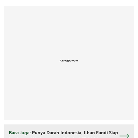
Advertisement
Baca Juga:
Punya Darah Indonesia, Ilhan Fandi Siap