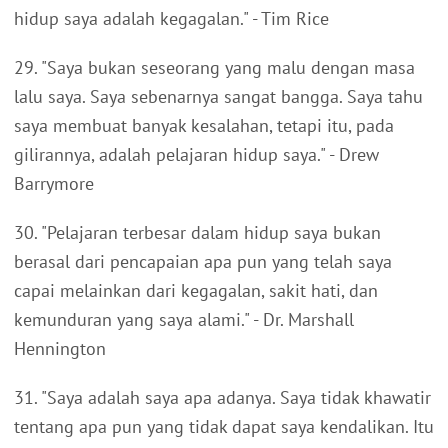
hidup saya adalah kegagalan." - Tim Rice
29. "Saya bukan seseorang yang malu dengan masa
lalu saya. Saya sebenarnya sangat bangga. Saya tahu
saya membuat banyak kesalahan, tetapi itu, pada
gilirannya, adalah pelajaran hidup saya." - Drew
Barrymore
30. "Pelajaran terbesar dalam hidup saya bukan
berasal dari pencapaian apa pun yang telah saya
capai melainkan dari kegagalan, sakit hati, dan
kemunduran yang saya alami." - Dr. Marshall
Hennington
31. "Saya adalah saya apa adanya. Saya tidak khawatir
tentang apa pun yang tidak dapat saya kendalikan. Itu