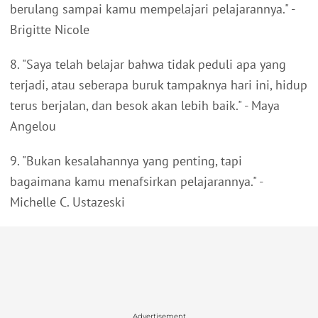
berulang sampai kamu mempelajari pelajarannya." -
Brigitte Nicole
8. "Saya telah belajar bahwa tidak peduli apa yang
terjadi, atau seberapa buruk tampaknya hari ini, hidup
terus berjalan, dan besok akan lebih baik." - Maya
Angelou
9. "Bukan kesalahannya yang penting, tapi
bagaimana kamu menafsirkan pelajarannya." -
Michelle C. Ustazeski
Advertisement