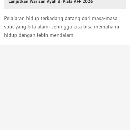
Lanjutkan Warisan Ayah di Piala AFF 2026
Pelajaran hidup terkadang datang dari masa-masa
sulit yang kita alami sehingga kita bisa memahami
hidup dengan lebih mendalam.