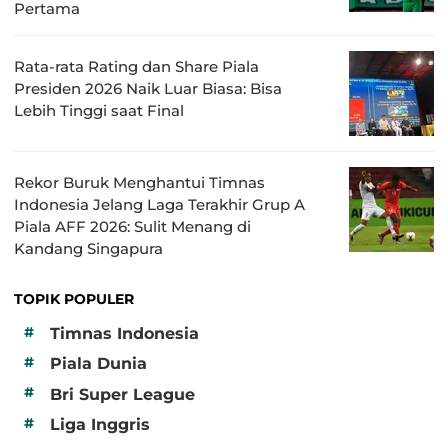
Pertama
Rata-rata Rating dan Share Piala
Presiden 2026 Naik Luar Biasa: Bisa
Lebih Tinggi saat Final
Rekor Buruk Menghantui Timnas
Indonesia Jelang Laga Terakhir Grup A
Piala AFF 2026: Sulit Menang di
Kandang Singapura
TOPIK POPULER
#
Timnas Indonesia
#
Piala Dunia
#
Bri Super League
#
Liga Inggris