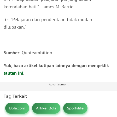
kerendahan hati." - James M. Barrie
35. "Pelajaran dari penderitaan tidak mudah
dilupakan."
Sumber:
Quoteambition
Yuk, baca artikel kutipan lainnya dengan mengeklik
tautan ini
.
Advertisement
Tag Terkait
Bola.com
Artikel Bola
Sportylife