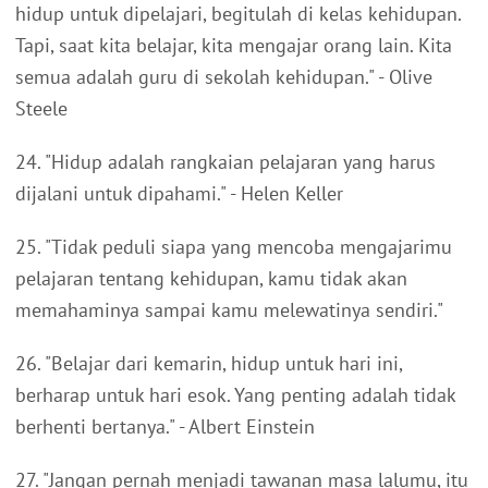
hidup untuk dipelajari, begitulah di kelas kehidupan.
Tapi, saat kita belajar, kita mengajar orang lain. Kita
semua adalah guru di sekolah kehidupan." - Olive
Steele
24. "Hidup adalah rangkaian pelajaran yang harus
dijalani untuk dipahami." - Helen Keller
25. "Tidak peduli siapa yang mencoba mengajarimu
pelajaran tentang kehidupan, kamu tidak akan
memahaminya sampai kamu melewatinya sendiri."
26. "Belajar dari kemarin, hidup untuk hari ini,
berharap untuk hari esok. Yang penting adalah tidak
berhenti bertanya." - Albert Einstein
27. "Jangan pernah menjadi tawanan masa lalumu, itu