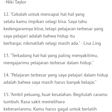
- Niki Taylor
12. "Cobalah untuk mencapai hal-hal yang
selalu kamu impikan selagi bisa. Saya tahu
kedengarannya klise, tetapi pelajaran terbesar yang
saya pelajari adalah bahwa hidup itu
berharga; nikmatilah selagi masih ada." - Lisa Ling
13. "Terkadang hal-hal yang paling menyakitimu,
mengajarimu pelajaran terbesar dalam hidup."
14. "Pelajaran terbesar yang saya pelajari dalam hidup
adalah bahwa saya masih harus banyak belajar."
15. "Ambil peluang, buat kesalahan. Begitulah caramu
tumbuh. Rasa sakit memelihara
keberanianmu. Kamu harus gagal untuk berlatih