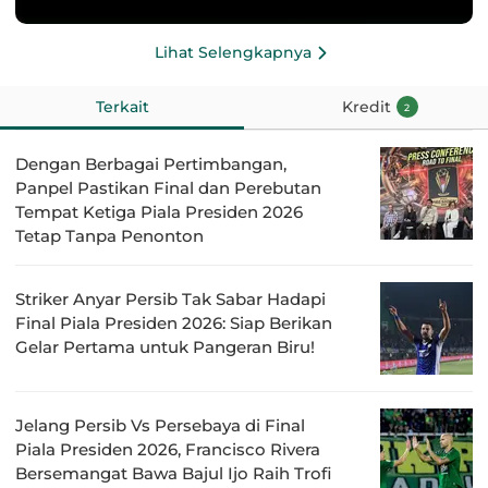
Lihat Selengkapnya
Terkait
Kredit
2
Dengan Berbagai Pertimbangan,
Panpel Pastikan Final dan Perebutan
Tempat Ketiga Piala Presiden 2026
Tetap Tanpa Penonton
Striker Anyar Persib Tak Sabar Hadapi
Final Piala Presiden 2026: Siap Berikan
Gelar Pertama untuk Pangeran Biru!
Jelang Persib Vs Persebaya di Final
Piala Presiden 2026, Francisco Rivera
Bersemangat Bawa Bajul Ijo Raih Trofi