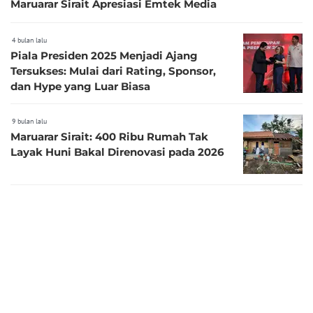
Maruarar Sirait Apresiasi Emtek Media
4 bulan lalu
Piala Presiden 2025 Menjadi Ajang
Tersukses: Mulai dari Rating, Sponsor,
dan Hype yang Luar Biasa
9 bulan lalu
Maruarar Sirait: 400 Ribu Rumah Tak
Layak Huni Bakal Direnovasi pada 2026
9 bulan lalu
Pemerintah Siapkan Pembangunan
Rusun Subsidi di 5 Kota, Mulai
Dikerjakan Tahun Depan
9 bulan lalu
Tuhan Yesus Hadir untuk Keluarga Jadi