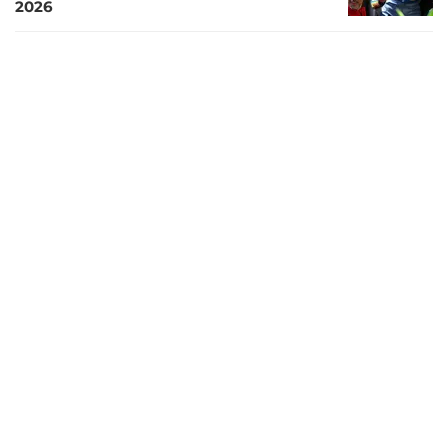
2026
11 hari lalu
Joan Mir Ungkap Honda Sudah Hentikan
Pengembangan Motor MotoGP 2026
13 hari lalu
Marc Marquez Kritik Motor MotoGP
Modern: Pembalap Harus Berkendara
seperti Robot
15 hari lalu
Marc Marquez Dijagokan Juara MotoGP
2026, Bos Aprilia Tegaskan Tak
Menyerah
15 hari lalu
Valentino Rossi Bakal Jadi Bosnya di