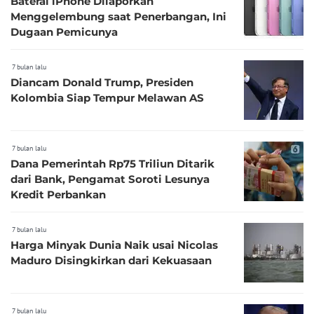
Baterai iPhone Dilaporkan
Menggelembung saat Penerbangan, Ini
Dugaan Pemicunya
7 bulan lalu
Diancam Donald Trump, Presiden
Kolombia Siap Tempur Melawan AS
7 bulan lalu
Dana Pemerintah Rp75 Triliun Ditarik
dari Bank, Pengamat Soroti Lesunya
Kredit Perbankan
7 bulan lalu
Harga Minyak Dunia Naik usai Nicolas
Maduro Disingkirkan dari Kekuasaan
7 bulan lalu