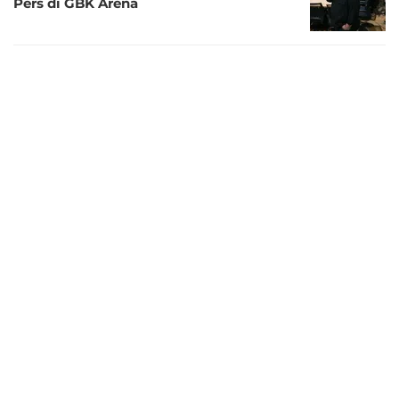
Pers di GBK Arena
4 tahun lalu
Menpora dan Legenda Timnas Indonesia
Apresiasi Media Cup 2022, Laju Bola.com
Terhenti pada Perdelapan Final
4 tahun lalu
Lewat Media Cup 2022, Menpora dan
PSSI Pers Dorong Prestasi dan Fair Play
di Sepak Bola
4 tahun lalu
Menpora Buka Perhelatan Media Cup
2022, Bola.com Harus Akui Keunggulan
Lawan
4 tahun lalu
PSSI Pers Gelar Media Cup 2022, Diikuti