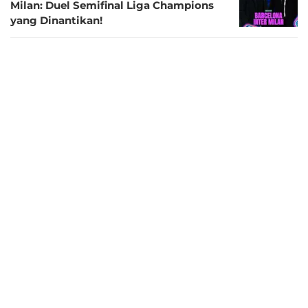
Milan: Duel Semifinal Liga Champions
yang Dinantikan!
1 tahun lalu
Prediksi Barcelona Vs Inter Milan di
Semifinal Liga Champions: Putus Puasa
Gelar
1 tahun lalu
Luis Enrique Matangkan Strategi untuk
Lawan Arsenal di Semifinal Liga
Champions, Adaptif Jadi Kunci!
1 tahun lalu
Link Live Streaming Semifinal Coppa
Italia: Inter Milan vs AC Milan
1 tahun lalu