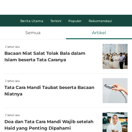
Berita Utama
Terkini
Populer
Rekomendasi
Semua
Artikel
2 tahun lalu
Bacaan Niat Salat Tolak Bala dalam
Islam beserta Tata Caranya
2 tahun lalu
Tata Cara Mandi Taubat beserta Bacaan
Niatnya
2 tahun lalu
Doa dan Tata Cara Mandi Wajib setelah
Haid yang Penting Dipahami