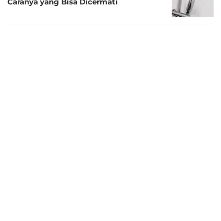
Caranya yang Bisa Dicermati
2 tahun lalu
Bacaan Niat Salat Lailatulqadar,
Lengkap dengan Tata Caranya
2 tahun lalu
Tata Cara Salat Gerhana beserta Bacaan
Niatnya
2 tahun lalu
Bacaan Niat Salat Tasbih beserta Tata
Caranya yang Mudah Dipahami
2 tahun lalu
Tata Cara Bayar Zakat Fitrah Bulan