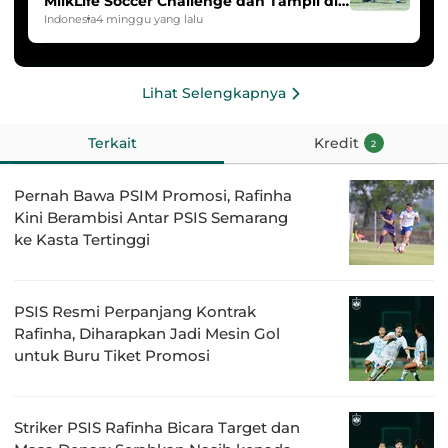
MilkLife Soccer Challenge dan Tampil di
HYDROPLUS Soccer League
Indonesia
4 minggu yang lalu
Lihat Selengkapnya
Terkait
Kredit
2
Pernah Bawa PSIM Promosi, Rafinha
Kini Berambisi Antar PSIS Semarang
ke Kasta Tertinggi
PSIS Resmi Perpanjang Kontrak
Rafinha, Diharapkan Jadi Mesin Gol
untuk Buru Tiket Promosi
Striker PSIS Rafinha Bicara Target dan