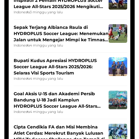
Inspiratif 2 Pemain HYDROPLUS Soccer
League All-Stars 2025/2026 Mengikuti
Seleksi Timnas Indonesia Putri
Indonesia
3 minggu yang lalu
Sepak Terjang Albianca Raula di
HYDROPLUS Soccer League: Menemukan
Jalan untuk Mengejar Mimpi ke Timnas
Indonesia Putri
Indonesia
4 minggu yang lalu
Bupati Kudus Apresiasi HYDROPLUS
Soccer League All-Stars 2025/2026:
Selaras Visi Sports Tourism
Indonesia
4 minggu yang lalu
Goal Aksis U-15 dan Akademi Persib
Bandung U-18 Jadi Kampiun
HYDROPLUS Soccer League All-Stars
2025/2026
Indonesia
4 minggu yang lalu
Cipta Cendikia FA dan Misi Membina
Atlet Cerdas: Merekrut Banyak Lulusan