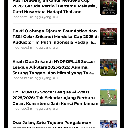
Hasil Drawing Srikandi Merdeka Cup
2026: Garuda Pertiwi Bertemu Malaysia,
Putri Nusantara Hadapi Thailand
Indonesia
2 minggu yang lalu
Bakti Olahraga Djarum Foundation dan
PSSI Gelar Srikandi Merdeka Cup 2026 di
Kudus: 2 Tim Putri Indonesia Hadapi 6
Tim Asia
Indonesia
2 minggu yang lalu
Kisah Dua Srikandi HYDROPLUS Soccer
League All-Stars 2025/2026: Asrama,
Sarung Tangan, dan Mimpi yang Tak
Pernah Padam
Indonesia
3 minggu yang lalu
HYDROPLUS Soccer League All-Stars
2025/2026: Tak Sekadar Ajang Berburu
Gelar, Konsistensi Jadi Kunci Pembinaan
Indonesia
3 minggu yang lalu
Dua Jalan, Satu Tujuan: Pengalaman