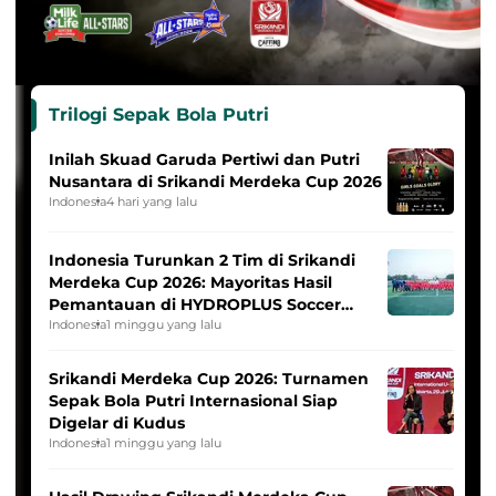
Trilogi Sepak Bola Putri
Inilah Skuad Garuda Pertiwi dan Putri
Nusantara di Srikandi Merdeka Cup 2026
Indonesia
4 hari yang lalu
Indonesia Turunkan 2 Tim di Srikandi
Merdeka Cup 2026: Mayoritas Hasil
Pemantauan di HYDROPLUS Soccer
League
Indonesia
1 minggu yang lalu
Srikandi Merdeka Cup 2026: Turnamen
Sepak Bola Putri Internasional Siap
Digelar di Kudus
Indonesia
1 minggu yang lalu