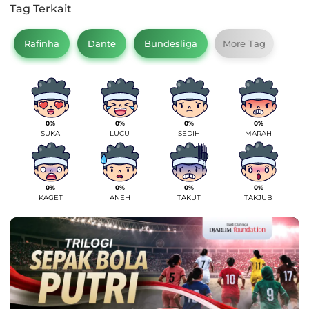
Tag Terkait
Rafinha
Dante
Bundesliga
More Tag
0%
0%
0%
0%
SUKA
LUCU
SEDIH
MARAH
0%
0%
0%
0%
KAGET
ANEH
TAKUT
TAKJUB