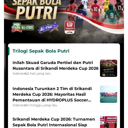
Trilogi Sepak Bola Putri
Inilah Skuad Garuda Pertiwi dan Putri
Nusantara di Srikandi Merdeka Cup 2026
Indonesia
2 hari yang lalu
Indonesia Turunkan 2 Tim di Srikandi
Merdeka Cup 2026: Mayoritas Hasil
Pemantauan di HYDROPLUS Soccer
League
Indonesia
1 minggu yang lalu
Srikandi Merdeka Cup 2026: Turnamen
Sepak Bola Putri Internasional Siap