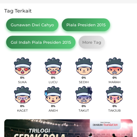
Tag Terkait
Gunawan Dwi Cahyo
Piala Presiden 2015
Gol Indah Piala Presiden 2015
More Tag
0%
0%
0%
0%
SUKA
LUCU
SEDIH
MARAH
0%
0%
0%
0%
KAGET
ANEH
TAKUT
TAKJUB