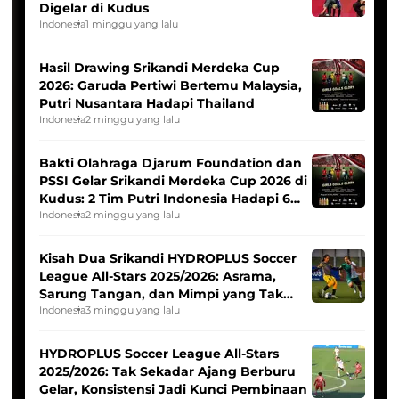
Digelar di Kudus
Indonesia
1 minggu yang lalu
Hasil Drawing Srikandi Merdeka Cup
2026: Garuda Pertiwi Bertemu Malaysia,
Putri Nusantara Hadapi Thailand
Indonesia
2 minggu yang lalu
Bakti Olahraga Djarum Foundation dan
PSSI Gelar Srikandi Merdeka Cup 2026 di
Kudus: 2 Tim Putri Indonesia Hadapi 6
Tim Asia
Indonesia
2 minggu yang lalu
Kisah Dua Srikandi HYDROPLUS Soccer
League All-Stars 2025/2026: Asrama,
Sarung Tangan, dan Mimpi yang Tak
Pernah Padam
Indonesia
3 minggu yang lalu
HYDROPLUS Soccer League All-Stars
2025/2026: Tak Sekadar Ajang Berburu
Gelar, Konsistensi Jadi Kunci Pembinaan