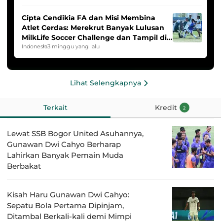
Cipta Cendikia FA dan Misi Membina
Atlet Cerdas: Merekrut Banyak Lulusan
MilkLife Soccer Challenge dan Tampil di
HYDROPLUS Soccer League
Indonesia
3 minggu yang lalu
Lihat Selengkapnya
Terkait
Kredit
2
Lewat SSB Bogor United Asuhannya,
Gunawan Dwi Cahyo Berharap
Lahirkan Banyak Pemain Muda
Berbakat
Kisah Haru Gunawan Dwi Cahyo:
Sepatu Bola Pertama Dipinjam,
Ditambal Berkali-kali demi Mimpi