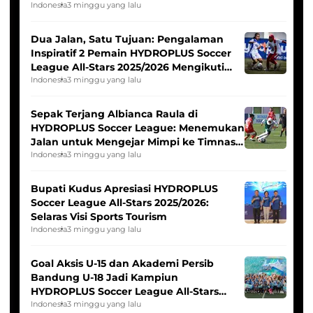
Indonesia
3 minggu yang lalu
Dua Jalan, Satu Tujuan: Pengalaman
Inspiratif 2 Pemain HYDROPLUS Soccer
League All-Stars 2025/2026 Mengikuti
Seleksi Timnas Indonesia Putri
Indonesia
3 minggu yang lalu
Sepak Terjang Albianca Raula di
HYDROPLUS Soccer League: Menemukan
Jalan untuk Mengejar Mimpi ke Timnas
Indonesia Putri
Indonesia
3 minggu yang lalu
Bupati Kudus Apresiasi HYDROPLUS
Soccer League All-Stars 2025/2026:
Selaras Visi Sports Tourism
Indonesia
3 minggu yang lalu
Goal Aksis U-15 dan Akademi Persib
Bandung U-18 Jadi Kampiun
HYDROPLUS Soccer League All-Stars
2025/2026
Indonesia
3 minggu yang lalu