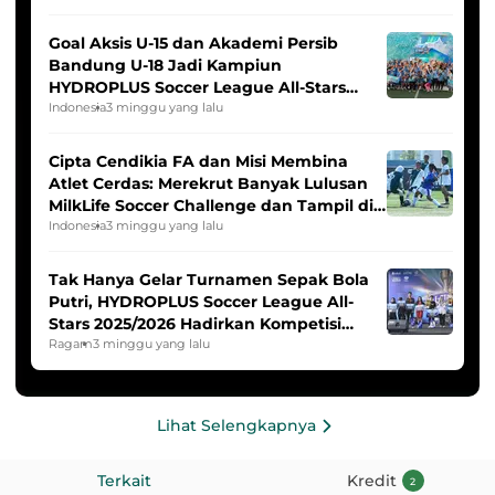
Goal Aksis U-15 dan Akademi Persib
Bandung U-18 Jadi Kampiun
HYDROPLUS Soccer League All-Stars
2025/2026
Indonesia
3 minggu yang lalu
Cipta Cendikia FA dan Misi Membina
Atlet Cerdas: Merekrut Banyak Lulusan
MilkLife Soccer Challenge dan Tampil di
HYDROPLUS Soccer League
Indonesia
3 minggu yang lalu
Tak Hanya Gelar Turnamen Sepak Bola
Putri, HYDROPLUS Soccer League All-
Stars 2025/2026 Hadirkan Kompetisi
Band dan Dance
Ragam
3 minggu yang lalu
Lihat Selengkapnya
Terkait
Kredit
2