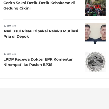
Cerita Saksi Detik-Detik Kebakaran di
Gedung Cikini
12 jam lalu
Asal Usul Pisau Dipakai Pelaku Mutilasi
Pria di Depok
13 jam lalu
LPDP Kecewa Dokter EPR Komentar
Nirempati ke Pasien BPJS