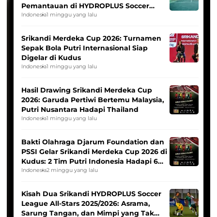
Pemantauan di HYDROPLUS Soccer
League
Indonesia
1 minggu yang lalu
Srikandi Merdeka Cup 2026: Turnamen
Sepak Bola Putri Internasional Siap
Digelar di Kudus
Indonesia
1 minggu yang lalu
Hasil Drawing Srikandi Merdeka Cup
2026: Garuda Pertiwi Bertemu Malaysia,
Putri Nusantara Hadapi Thailand
Indonesia
1 minggu yang lalu
Bakti Olahraga Djarum Foundation dan
PSSI Gelar Srikandi Merdeka Cup 2026 di
Kudus: 2 Tim Putri Indonesia Hadapi 6
Tim Asia
Indonesia
2 minggu yang lalu
Kisah Dua Srikandi HYDROPLUS Soccer
League All-Stars 2025/2026: Asrama,
Sarung Tangan, dan Mimpi yang Tak