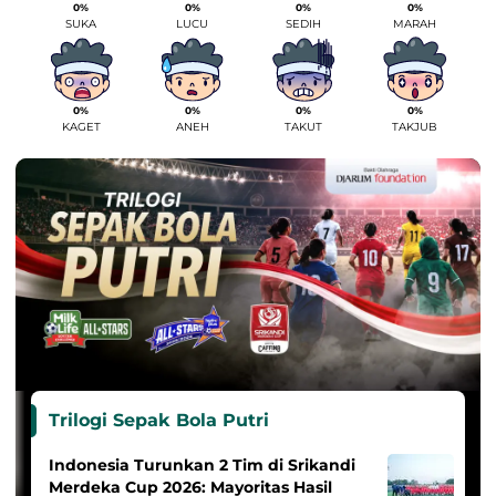
0%
0%
0%
0%
SUKA
LUCU
SEDIH
MARAH
0%
0%
0%
0%
KAGET
ANEH
TAKUT
TAKJUB
Trilogi Sepak Bola Putri
Indonesia Turunkan 2 Tim di Srikandi
Merdeka Cup 2026: Mayoritas Hasil