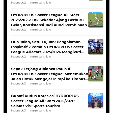
Pernah Padam
Indonesia
2 minggu yang lalu
HYDROPLUS Soccer League All-Stars
2025/2026: Tak Sekadar Ajang Berburu
Gelar, Konsistensi Jadi Kunci Pembinaan
Indonesia
2 minggu yang lalu
Dua Jalan, Satu Tujuan: Pengalaman
Inspiratif 2 Pemain HYDROPLUS Soccer
League All-Stars 2025/2026 Mengikuti
Seleksi Timnas Indonesia Putri
Indonesia
2 minggu yang lalu
Sepak Terjang Albianca Raula di
HYDROPLUS Soccer League: Menemukan
Jalan untuk Mengejar Mimpi ke Timnas
Indonesia Putri
Indonesia
3 minggu yang lalu
Bupati Kudus Apresiasi HYDROPLUS
Soccer League All-Stars 2025/2026:
Selaras Visi Sports Tourism
Indonesia
3 minggu yang lalu