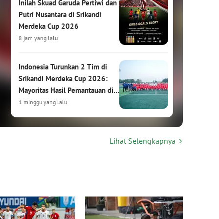
Inilah Skuad Garuda Pertiwi dan
Putri Nusantara di Srikandi
Merdeka Cup 2026
8 jam yang lalu
Indonesia Turunkan 2 Tim di
Srikandi Merdeka Cup 2026:
Mayoritas Hasil Pemantauan di
HYDROPLUS Soccer League
1 minggu yang lalu
Srikandi Merdeka Cup 2026:
Lihat Selengkapnya
Turnamen Sepak Bola Putri
Internasional Siap Digelar di
Kudus
1 minggu yang lalu
Hasil Drawing Srikandi Merdeka
Cup 2026: Garuda Pertiwi
Bertemu Malaysia, Putri