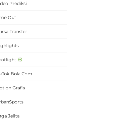
ideo Prediksi
ime Out
ursa Transfer
ighlights
potlight
ikTok Bola.com
otion Grafis
rbanSports
ga Jelita