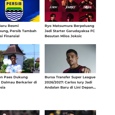
Kampiun HYDROPLUS Soccer
League All-Stars 2025/2026
3 minggu yang lalu
Baru Resmi
Ryo Matsumura Berpeluang
Cipta Cendikia FA dan Misi
bung, Persib Tambah
Jadi Starter Garudayaksa FC
Membina Atlet Cerdas: Merekrut
i Finansial
Besutan Milos Joksic
Banyak Lulusan MilkLife Soccer
Challenge dan Tampil di
3 minggu yang lalu
HYDROPLUS Soccer League
en Paes Dukung
Bursa Transfer Super League
 Dalmau Berkarier di
2026/2027: Carlos Iury Jadi
sia
Andalan Baru di Lini Depan
Dewa United