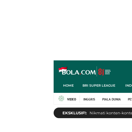
HOME
BRI SUPER LEAGUE
IND
VIDEO
INGGRIS
PIALA DUNIA
PE
EKSKLUSIF!:
Nikmati konten-konten