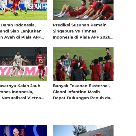
Nusantara Hadapi Thailand
2 minggu yang lalu
Bakti Olahraga Djarum
Darah Indonesia,
Prediksi Susunan Pemain
Fandi Siap Lanjutkan
Singapura Vs Timnas
Foundation dan PSSI Gelar
n Ayah di Piala AFF
Indonesia di Piala AFF 2026:
Srikandi Merdeka Cup 2026 di
Rotasi Besar di Lini
Kudus: 2 Tim Putri Indonesia
2 minggu yang lalu
Belakang?
Hadapi 6 Tim Asia
Kisah Dua Srikandi HYDROPLUS
Soccer League All-Stars
2025/2026: Asrama, Sarung
Pasarnya Kalah Jauh
Banyak Tekanan Eksternal,
Tangan, dan Mimpi yang Tak
2 minggu yang lalu
imnas Indonesia,
Gianni Infantino Masih
Pernah Padam
r Naturalisasi Vietnam
Dapat Dukungan Penuh dari
gkan Protes ke
HYDROPLUS Soccer League All-
Dewan Manajemen FIFA
ermarkt
Stars 2025/2026: Tak Sekadar
Ajang Berburu Gelar, Konsistensi
Jadi Kunci Pembinaan
2 minggu yang lalu