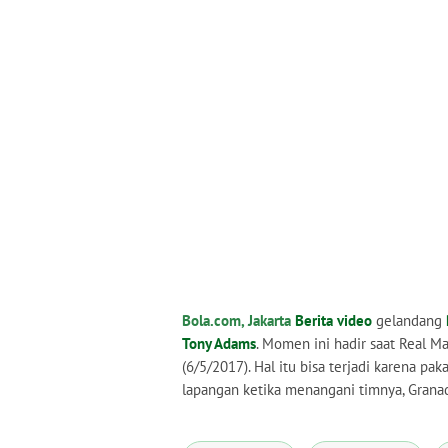
Bola.com, Jakarta
Berita video
gelandang
Tony Adams
. Momen ini hadir saat Real M
(6/5/2017). Hal itu bisa terjadi karena p
lapangan ketika menangani timnya, Granada