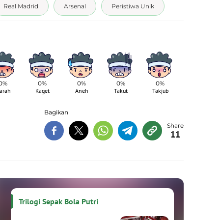
Real Madrid
Arsenal
Peristiwa Unik
0%
0%
0%
0%
0%
arah
Kaget
Aneh
Takut
Takjub
Bagikan
11
Trilogi Sepak Bola Putri