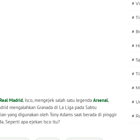
#
V
#
T
#
B
#
H
#
S
#
T
#
M
Real Madrid
, Isco, mengejek salah satu legenda
Arsenal
,
#
U
adrid mengalahkan Granada di La Liga pada Sabtu
akaian yang digunakan oleh Tony Adams saat berada di pinggir
#
Ra
. Seperti apa ejekan Isco itu?