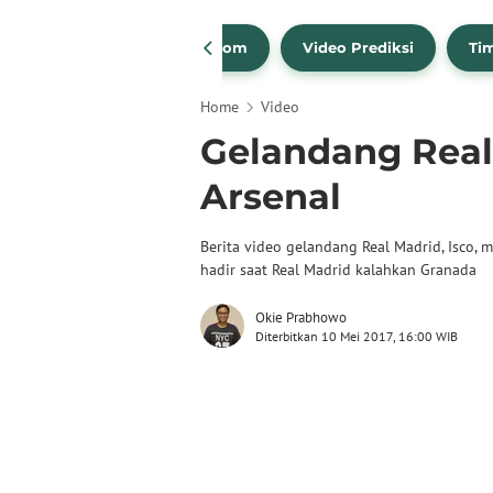
Spotlight
TikTok Bola.com
Video Prediksi
Ti
Home
Video
Gelandang Real
Arsenal
Berita video gelandang Real Madrid, Isco, 
hadir saat Real Madrid kalahkan Granada
Okie Prabhowo
Diterbitkan 10 Mei 2017, 16:00 WIB