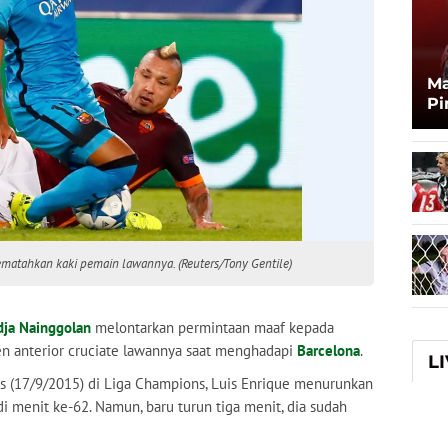
Ma
Pi
Ma
Zi
mematahkan kaki pemain lawannya. (Reuters/Tony Gentile)
dja Nainggolan
melontarkan permintaan maaf kepada
n anterior cruciate lawannya saat menghadapi
Barcelona
.
L
is (17/9/2015) di Liga Champions, Luis Enrique menurunkan
i menit ke-62. Namun, baru turun tiga menit, dia sudah