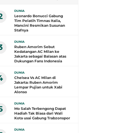
Hadapi Lawan Berat
DUNIA
2
Leonardo Bonucci Gabung
Tim Pelatih Timnas Italia,
Mancini Resmikan Susunan
Stafnya
DUNIA
3
Ruben Amorim Sebut
Kedatangan AC Milan ke
Jakarta sebagai Balasan atas
Dukungan Fans Indonesia
DUNIA
4
Chelsea Vs AC Milan di
Jakarta: Ruben Amorim
Lempar Pujian untuk Xabi
Alonso
DUNIA
5
Mo Salah Terbengong Dapat
Hadiah Tak Biasa dari Wali
Kota usai Gabung Trabzonspor
DUNIA