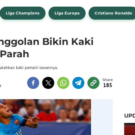
Liga Champions
Liga Europa
Cristiano Ronaldo
nggolan Bikin Kaki
 Parah
matahkan kaki pemain lawannya.
185
B
UP