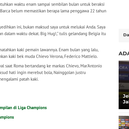
uhkan waktu enam sampai sembilan bulan untuk beraksi
ni, Barca belum memastikan berapa lama penggawa 22 tahun
edihkan ini, bukan maksud saya untuk melukai Anda. Saya
an dalam waktu dekat. Big Hug!," tulis gelandang Belgia itu
Da
ematahkan kaki pemain lawannya. Enam bulan yang lalu,
ADA
kan kaki bek muda Chievo Verona, Federico Mattielo.
awal saat Roma bertandang ke markas Chievo, Mar'Antonio
aksud hati ingin merebut bola, Nainggolan justru
engalami patah kaki.
Je
Ja
mpilan di Liga Champions
Sa
Xa
hampions