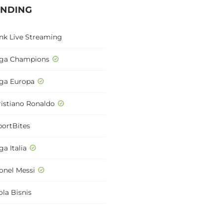
ENDING
ink Live Streaming
iga Champions
iga Europa
ristiano Ronaldo
portBites
ga Italia
ionel Messi
ola Bisnis