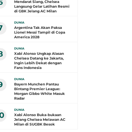
6
Mendarat Siang, Chelsea
Langsung Gelar Latihan Resmi
di GBK Jelang AC Milan
DUNIA
7
Argentina Tak Akan Paksa
Lionel Messi Tampil di Copa
America 2028
DUNIA
8
Xabi Alonso Ungkap Alasan
Chelsea Datang ke Jakarta,
Ingin Lebih Dekat dengan
Fans Indonesia
DUNIA
9
Bayern Munchen Pantau
Bintang Premier League:
Morgan Gibbs-White Masuk
Radar
DUNIA
10
Xabi Alonso Buka-bukaan
Jelang Chelsea Melawan AC
Milan di SUGBK Besok