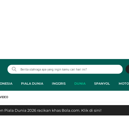
ONESIA
PIALA DUNIA
INGGRIS
DUNIA
SPANYOL
MOTO
VIDEO
 Piala Dunia 2026 racikan khas Bola.com. Klik di sini!