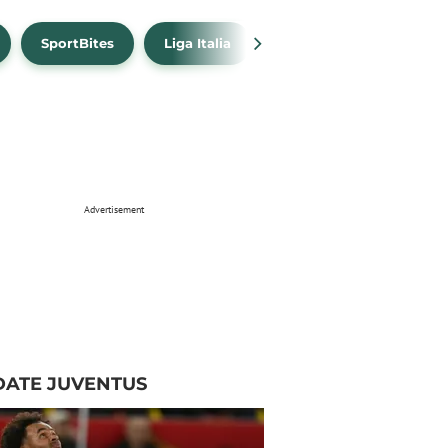
SportBites
Liga Italia
Link Live Streaming
Advertisement
DATE JUVENTUS