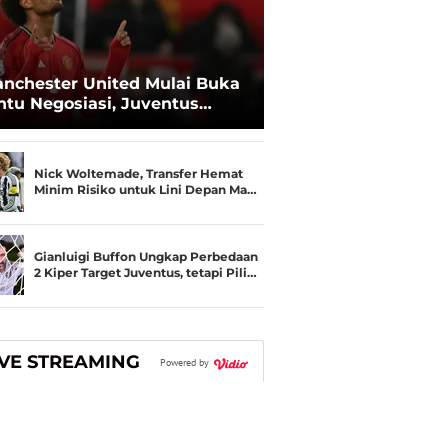
nchester United Mulai Buka
ntu Negosiasi, Juventus
kin Serius Kejar Joshua
rkzee
Nick Woltemade, Transfer Hemat
Minim Risiko untuk Lini Depan Ma…
Gianluigi Buffon Ungkap Perbedaan
2 Kiper Target Juventus, tetapi Pili…
IVE STREAMING
Powered by