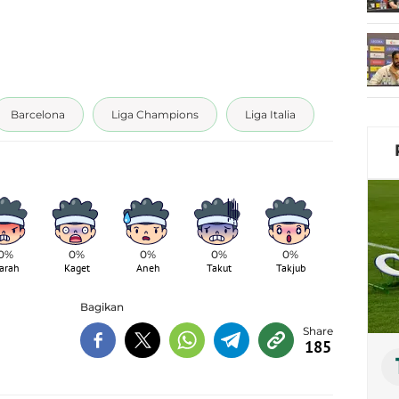
Barcelona
Liga Champions
Liga Italia
0%
0%
0%
0%
0%
arah
Kaget
Aneh
Takut
Takjub
Bagikan
185