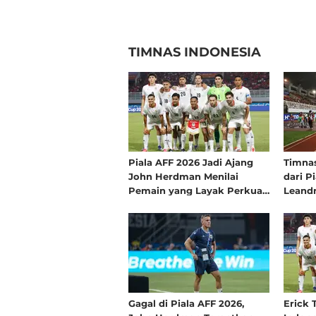
TIMNAS INDONESIA
Piala AFF 2026 Jadi Ajang
Timnas
John Herdman Menilai
dari P
Pemain yang Layak Perkuat
Leandr
Timnas Indonesia di FIFA
Tidak
ASEAN Cup 2026
Gagal di Piala AFF 2026,
Erick 