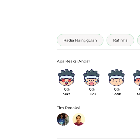
Radja Nainggolan
Rafinha
0%
0%
0%
Suka
Lucu
Sedih
M
Tim Redaksi