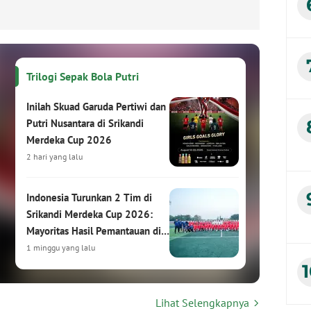
Trilogi Sepak Bola Putri
Inilah Skuad Garuda Pertiwi dan
Putri Nusantara di Srikandi
Merdeka Cup 2026
2 hari yang lalu
Indonesia Turunkan 2 Tim di
Srikandi Merdeka Cup 2026:
Mayoritas Hasil Pemantauan di
HYDROPLUS Soccer League
1 minggu yang lalu
Srikandi Merdeka Cup 2026:
Lihat Selengkapnya
Turnamen Sepak Bola Putri