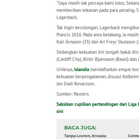
"Saya masih tak percaya kami lolos. Sekar
memberikan tekanan pada para pesaing. Sa
Lagerback.
Tak ingin kecolongan, Lagerback mengikut
Prancis 2016. Pada area belakang, ia masi
Kari Árnason (33) dan Ari Freyr Skulason (
Sedangkan kekuatan lini tengah bakal dii
(Cardiff City), Birkir Bjarnason (Basel) d
Uniknya,
Islandia
mendaftarkan empat bomb
kekuatan berpengalaman, disusul Kolbeinn
Jón Dadi Bovarsson.
Sumber: Reuters
Saksikan cuplikan pertandingan dari Liga I
sini
BACA JUGA
Tanpa Lovren, Kroasia
Conte