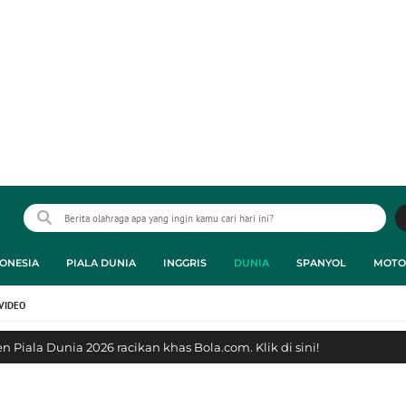
ONESIA
PIALA DUNIA
INGGRIS
DUNIA
SPANYOL
MOTO
VIDEO
 Piala Dunia 2026 racikan khas Bola.com. Klik di sini!