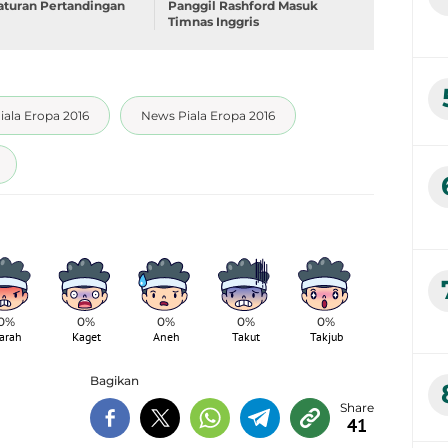
turan Pertandingan
Panggil Rashford Masuk
Timnas Inggris
iala Eropa 2016
News Piala Eropa 2016
0%
0%
0%
0%
0%
arah
Kaget
Aneh
Takut
Takjub
Bagikan
41