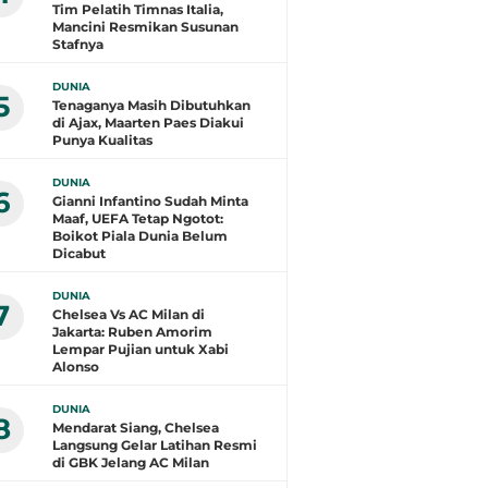
Tim Pelatih Timnas Italia,
Mancini Resmikan Susunan
Stafnya
DUNIA
5
Tenaganya Masih Dibutuhkan
di Ajax, Maarten Paes Diakui
Punya Kualitas
DUNIA
6
Gianni Infantino Sudah Minta
Maaf, UEFA Tetap Ngotot:
Boikot Piala Dunia Belum
Dicabut
DUNIA
7
Chelsea Vs AC Milan di
Jakarta: Ruben Amorim
Lempar Pujian untuk Xabi
Alonso
DUNIA
8
Mendarat Siang, Chelsea
Langsung Gelar Latihan Resmi
di GBK Jelang AC Milan