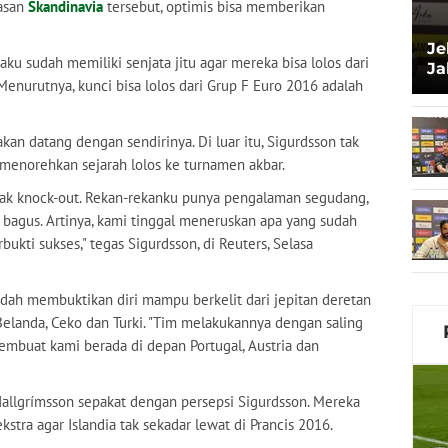
asan
Skandinavia
tersebut, optimis bisa memberikan
Je
aku sudah memiliki senjata jitu agar mereka bisa lolos dari
Ja
Menurutnya, kunci bisa lolos dari Grup F Euro 2016 adalah
Sa
Xa
 akan datang dengan sendirinya. Di luar itu, Sigurdsson tak
menorehkan sejarah lolos ke turnamen akbar.
bak knock-out. Rekan-rekanku punya pengalaman segudang,
 bagus. Artinya, kami tinggal meneruskan apa yang sudah
rbukti sukses," tegas Sigurdsson, di Reuters, Selasa
 sudah membuktikan diri mampu berkelit dari jepitan deretan
elanda, Ceko dan Turki. "Tim melakukannya dengan saling
membuat kami berada di depan Portugal, Austria dan
Hallgrímsson sepakat dengan persepsi Sigurdsson. Mereka
tra agar Islandia tak sekadar lewat di Prancis 2016.