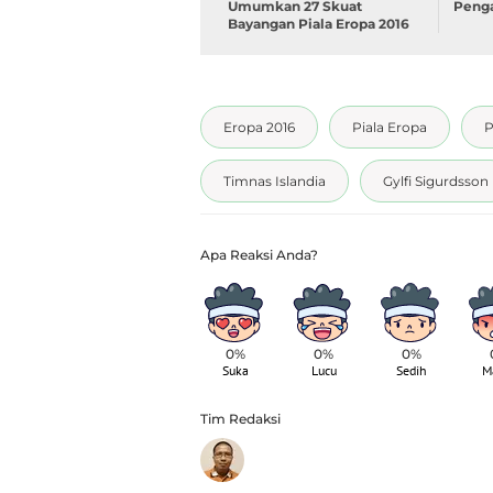
Umumkan 27 Skuat
Penga
Bayangan Piala Eropa 2016
Eropa 2016
Piala Eropa
P
Timnas Islandia
Gylfi Sigurdsson
0%
0%
0%
Suka
Lucu
Sedih
M
Tim Redaksi