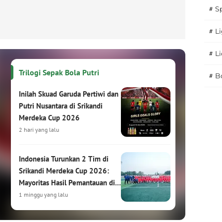
#
S
#
Li
#
L
Trilogi Sepak Bola Putri
#
B
Inilah Skuad Garuda Pertiwi dan
Putri Nusantara di Srikandi
Merdeka Cup 2026
2 hari yang lalu
Indonesia Turunkan 2 Tim di
Srikandi Merdeka Cup 2026:
Mayoritas Hasil Pemantauan di
HYDROPLUS Soccer League
1 minggu yang lalu