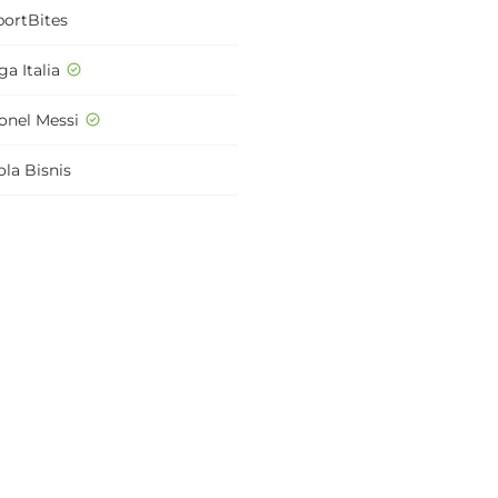
portBites
ga Italia
ionel Messi
ola Bisnis