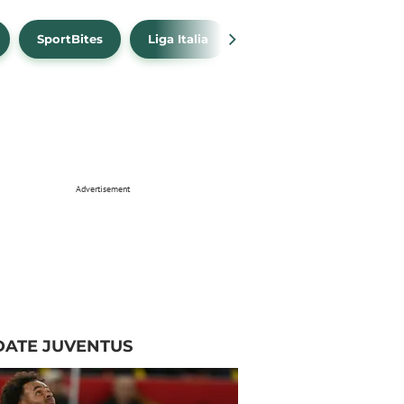
SportBites
Liga Italia
Link Live Streaming
Advertisement
DATE JUVENTUS