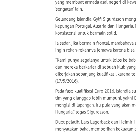
yang membuat armada asal negeri di kaw
'sengatan' lain.
Gelandang Islandia, Gylfi Sigurdsson meng
kepungan Portugal, Austria dan Hungaria. 
konsistensi untuk bermain solid.
Ia sadar, jika bermain frontal, marabahaya
ingin rekan-rekannya jemawa karena bisa 
"Kami punya segalanya untuk lolos ke ba
dan mereka berkarier di sebuah klub yang
dikerjakan sepanjang kualifikasi, karena te
(17/5/2016).
Pada fase kualifikasi Euro 2016, Islandia
tim yang dianggap lebih mumpuni, yakni B
mengisi di lapangan. Itu pula yang akan 
Hungaria," tegas Sigurdsson.
Duet pelatih, Lars Lagerback dan Heimir 
menyatakan bakal memberikan kekuatan eks