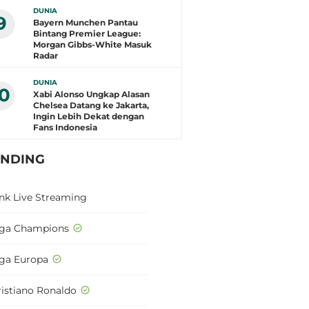
DUNIA
9
Bayern Munchen Pantau
Bintang Premier League:
Morgan Gibbs-White Masuk
Radar
DUNIA
10
Xabi Alonso Ungkap Alasan
Chelsea Datang ke Jakarta,
Ingin Lebih Dekat dengan
Fans Indonesia
ENDING
ink Live Streaming
iga Champions
iga Europa
ristiano Ronaldo