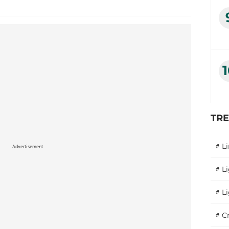
TR
#
L
Advertisement
#
L
#
L
#
C