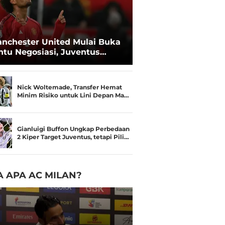
nchester United Mulai Buka
ntu Negosiasi, Juventus
kin Serius Kejar Joshua
rkzee
Nick Woltemade, Transfer Hemat
Minim Risiko untuk Lini Depan Ma…
Gianluigi Buffon Ungkap Perbedaan
2 Kiper Target Juventus, tetapi Pili…
 APA AC MILAN?