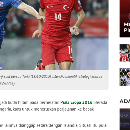
Ma
Pi
Ma
Zi
i), saat bersua Turki (13/10/2015). Islandia memiliki strategi khusus
f Caddick)
ADA
adi kuda hitam pada perhelatan
Piala Eropa 2016
. Berada
ungaria, kans untuk meneruskan perjalanan ke babak
an lainnya dianggap setara dengan Islandia. Situasi itu pula