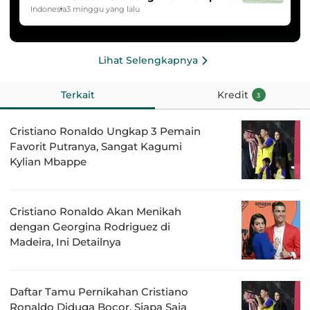
HYDROPLUS Soccer League
Indonesia
3 minggu yang lalu
Lihat Selengkapnya
Terkait
Kredit
3
Cristiano Ronaldo Ungkap 3 Pemain
Favorit Putranya, Sangat Kagumi
Kylian Mbappe
Cristiano Ronaldo Akan Menikah
dengan Georgina Rodriguez di
Madeira, Ini Detailnya
Daftar Tamu Pernikahan Cristiano
Ronaldo Diduga Bocor, Siapa Saja