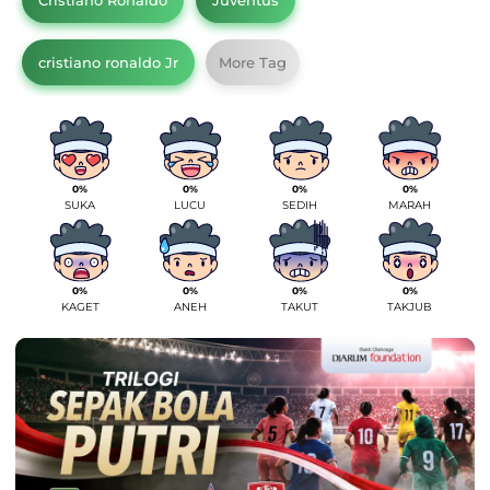
Cristiano Ronaldo
Juventus
cristiano ronaldo Jr
More Tag
0%
0%
0%
0%
SUKA
LUCU
SEDIH
MARAH
0%
0%
0%
0%
KAGET
ANEH
TAKUT
TAKJUB