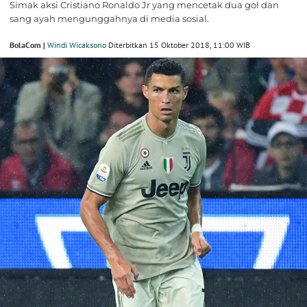
Simak aksi Cristiano Ronaldo Jr yang mencetak dua gol dan
sang ayah mengunggahnya di media sosial.
BolaCom |
Windi Wicaksono
Diterbitkan 15 Oktober 2018, 11:00 WIB