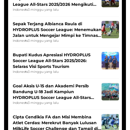
League All-Stars 2025/2026 Mengikuti
Seleksi Timnas Indonesia Putri
Indonesia
3 minggu yang lalu
Sepak Terjang Albianca Raula di
HYDROPLUS Soccer League: Menemukan
Jalan untuk Mengejar Mimpi ke Timnas
Indonesia Putri
Indonesia
3 minggu yang lalu
Bupati Kudus Apresiasi HYDROPLUS
Soccer League All-Stars 2025/2026:
Selaras Visi Sports Tourism
Indonesia
3 minggu yang lalu
Goal Aksis U-15 dan Akademi Persib
Bandung U-18 Jadi Kampiun
HYDROPLUS Soccer League All-Stars
2025/2026
Indonesia
3 minggu yang lalu
Cipta Cendikia FA dan Misi Membina
Atlet Cerdas: Merekrut Banyak Lulusan
MilkLife Soccer Challenge dan Tampil di