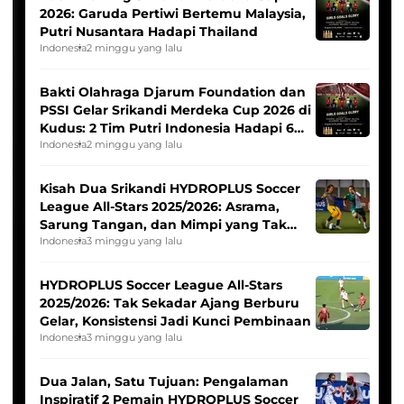
2026: Garuda Pertiwi Bertemu Malaysia,
Putri Nusantara Hadapi Thailand
Indonesia
2 minggu yang lalu
Bakti Olahraga Djarum Foundation dan
PSSI Gelar Srikandi Merdeka Cup 2026 di
Kudus: 2 Tim Putri Indonesia Hadapi 6
Tim Asia
Indonesia
2 minggu yang lalu
Kisah Dua Srikandi HYDROPLUS Soccer
League All-Stars 2025/2026: Asrama,
Sarung Tangan, dan Mimpi yang Tak
Pernah Padam
Indonesia
3 minggu yang lalu
HYDROPLUS Soccer League All-Stars
2025/2026: Tak Sekadar Ajang Berburu
Gelar, Konsistensi Jadi Kunci Pembinaan
Indonesia
3 minggu yang lalu
Dua Jalan, Satu Tujuan: Pengalaman
Inspiratif 2 Pemain HYDROPLUS Soccer