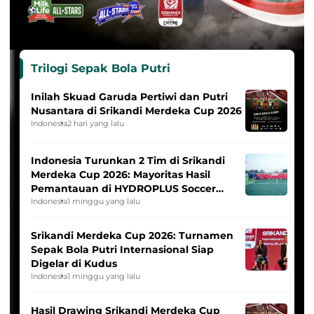
Trilogi Sepak Bola Putri
Inilah Skuad Garuda Pertiwi dan Putri
Nusantara di Srikandi Merdeka Cup 2026
Indonesia
2 hari yang lalu
Indonesia Turunkan 2 Tim di Srikandi
Merdeka Cup 2026: Mayoritas Hasil
Pemantauan di HYDROPLUS Soccer
League
Indonesia
1 minggu yang lalu
Srikandi Merdeka Cup 2026: Turnamen
Sepak Bola Putri Internasional Siap
Digelar di Kudus
Indonesia
1 minggu yang lalu
Hasil Drawing Srikandi Merdeka Cup