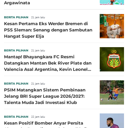
Argawinata
BERITA PILIHAN
21 jam lalu
Kesan Pertama Eks Werder Bremen di
PSS Sleman: Senang dengan Sambutan
Hangat Super Elja
BERITA PILIHAN
21 jam lalu
Mantap! Bhayangkara FC Resmi
Datangkan Mantan Bek River Plate dan
Valencia Asal Argentina, Kevin Leonel
Sibille
BERITA PILIHAN
21 jam lalu
PSIM Matangkan Sistem Pembinaan
Jelang BRI Super League 2026/2027:
Talenta Muda Jadi Investasi Klub
BERITA PILIHAN
22 jam lalu
Kesan Positif Bomber Anyar Persita