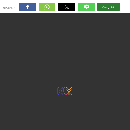
Share :
Copy Link