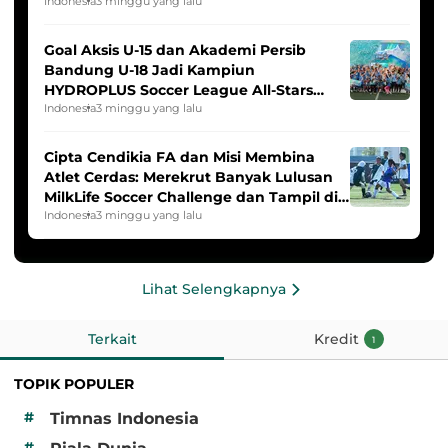
Indonesia
3 minggu yang lalu
Goal Aksis U-15 dan Akademi Persib
Bandung U-18 Jadi Kampiun
HYDROPLUS Soccer League All-Stars
2025/2026
Indonesia
3 minggu yang lalu
Cipta Cendikia FA dan Misi Membina
Atlet Cerdas: Merekrut Banyak Lulusan
MilkLife Soccer Challenge dan Tampil di
HYDROPLUS Soccer League
Indonesia
3 minggu yang lalu
Lihat Selengkapnya
Terkait
Kredit
1
TOPIK POPULER
#
Timnas Indonesia
#