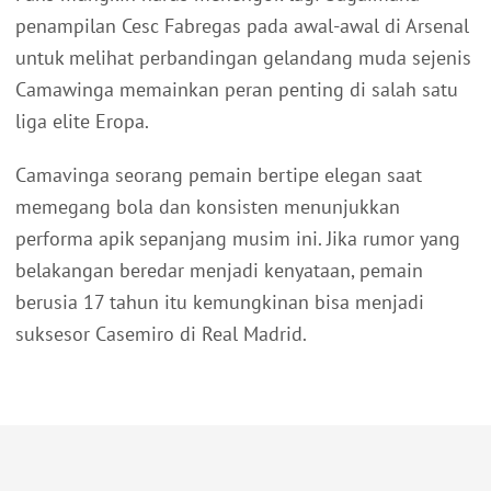
penampilan Cesc Fabregas pada awal-awal di Arsenal
untuk melihat perbandingan gelandang muda sejenis
Camawinga memainkan peran penting di salah satu
liga elite Eropa.
Camavinga seorang pemain bertipe elegan saat
memegang bola dan konsisten menunjukkan
performa apik sepanjang musim ini. Jika rumor yang
belakangan beredar menjadi kenyataan, pemain
berusia 17 tahun itu kemungkinan bisa menjadi
suksesor Casemiro di Real Madrid.