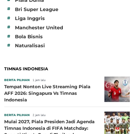
Piala Dunia
#
Bri Super League
#
Liga Inggris
#
Manchester United
#
Bola Bisnis
#
Naturalisasi
TIMNAS INDONESIA
BERITA PILIHAN
1 jam lalu
Tempat Nonton Live Streaming Piala
AFF 2026: Singapura Vs Timnas
Indonesia
BERITA PILIHAN
2 jam lalu
Mulai 2027, Piala Presiden Jadi Agenda
Timnas Indonesia di FIFA Matchday: