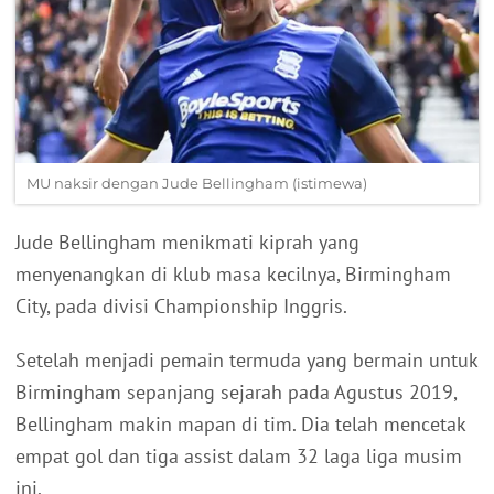
MU naksir dengan Jude Bellingham (istimewa)
Jude Bellingham menikmati kiprah yang
menyenangkan di klub masa kecilnya, Birmingham
City, pada divisi Championship Inggris.
Setelah menjadi pemain termuda yang bermain untuk
Birmingham sepanjang sejarah pada Agustus 2019,
Bellingham makin mapan di tim. Dia telah mencetak
empat gol dan tiga assist dalam 32 laga liga musim
ini.