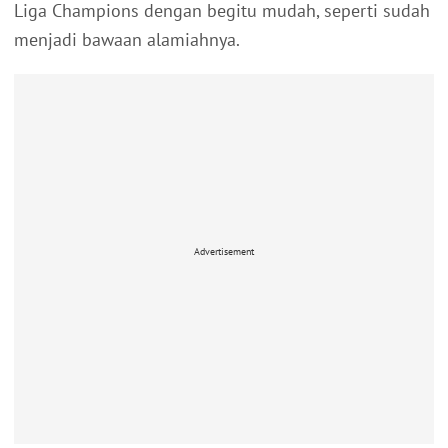
Liga Champions dengan begitu mudah, seperti sudah
menjadi bawaan alamiahnya.
Advertisement