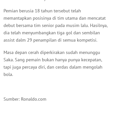
Pemian berusia 18 tahun tersebut telah
memantapkan posisinya di tim utama dan mencatat
debut bersama tim senior pada musim lalu. Hasilnya,
dia telah menyumbangkan tiga gol dan sembilan
assist dalm 29 penampilan di semua kompetisi.
Masa depan cerah diperkirakan sudah menunggu
Saka. Sang pemain bukan hanya punya kecepatan,
tapi juga percaya diri, dan cerdas dalam mengolah
bola.
Sumber: Ronaldo.com