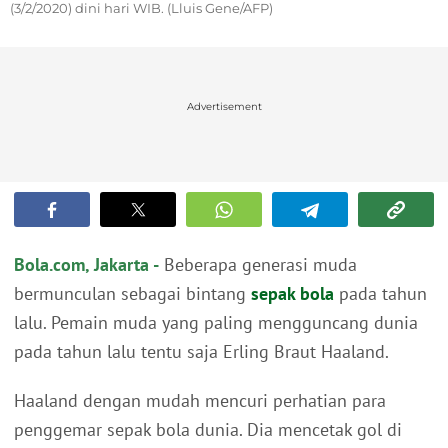
(3/2/2020) dini hari WIB. (Lluis Gene/AFP)
Advertisement
Bola.com, Jakarta -
Beberapa generasi muda
bermunculan sebagai bintang
sepak bola
pada tahun
lalu. Pemain muda yang paling mengguncang dunia
pada tahun lalu tentu saja Erling Braut Haaland.
Haaland dengan mudah mencuri perhatian para
penggemar sepak bola dunia. Dia mencetak gol di