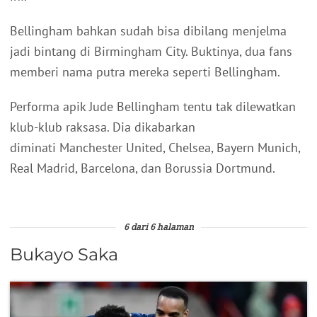
Bellingham bahkan sudah bisa dibilang menjelma
jadi bintang di Birmingham City. Buktinya, dua fans
memberi nama putra mereka seperti Bellingham.
Performa apik Jude Bellingham tentu tak dilewatkan
klub-klub raksasa. Dia dikabarkan
diminati Manchester United, Chelsea, Bayern Munich,
Real Madrid, Barcelona, dan Borussia Dortmund.
6 dari 6 halaman
Bukayo Saka