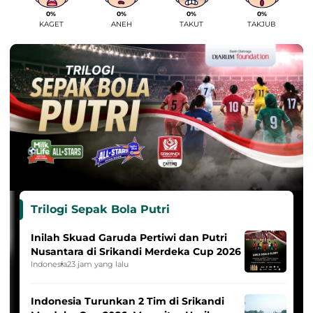
0%
0%
0%
0%
KAGET
ANEH
TAKUT
TAKJUB
Trilogi Sepak Bola Putri
Inilah Skuad Garuda Pertiwi dan Putri
Nusantara di Srikandi Merdeka Cup 2026
Indonesia
23 jam yang lalu
Indonesia Turunkan 2 Tim di Srikandi