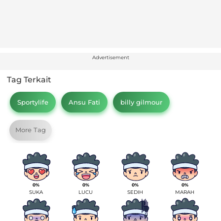
Advertisement
Tag Terkait
Sportylife
Ansu Fati
billy gilmour
More Tag
0%
0%
0%
0%
SUKA
LUCU
SEDIH
MARAH