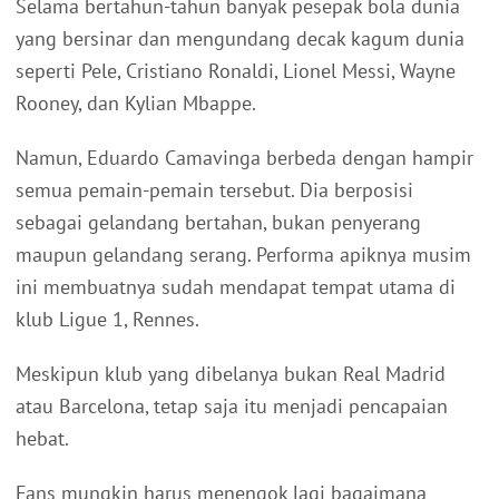
Selama bertahun-tahun banyak pesepak bola dunia
yang bersinar dan mengundang decak kagum dunia
seperti Pele, Cristiano Ronaldi, Lionel Messi, Wayne
Rooney, dan Kylian Mbappe.
Namun, Eduardo Camavinga berbeda dengan hampir
semua pemain-pemain tersebut. Dia berposisi
sebagai gelandang bertahan, bukan penyerang
maupun gelandang serang. Performa apiknya musim
ini membuatnya sudah mendapat tempat utama di
klub Ligue 1, Rennes.
Meskipun klub yang dibelanya bukan Real Madrid
atau Barcelona, tetap saja itu menjadi pencapaian
hebat.
Fans mungkin harus menengok lagi bagaimana