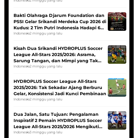
Indonesia
2 minggu yang lalu
Bakti Olahraga Djarum Foundation dan
PSSI Gelar Srikandi Merdeka Cup 2026 di
Kudus: 2 Tim Putri Indonesia Hadapi 6
Tim Asia
Indonesia
2 minggu yang lalu
Kisah Dua Srikandi HYDROPLUS Soccer
League All-Stars 2025/2026: Asrama,
Sarung Tangan, dan Mimpi yang Tak
Pernah Padam
Indonesia
2 minggu yang lalu
HYDROPLUS Soccer League All-Stars
2025/2026: Tak Sekadar Ajang Berburu
Gelar, Konsistensi Jadi Kunci Pembinaan
Indonesia
2 minggu yang lalu
Dua Jalan, Satu Tujuan: Pengalaman
Inspiratif 2 Pemain HYDROPLUS Soccer
League All-Stars 2025/2026 Mengikuti
Seleksi Timnas Indonesia Putri
Indonesia
3 minggu yang lalu