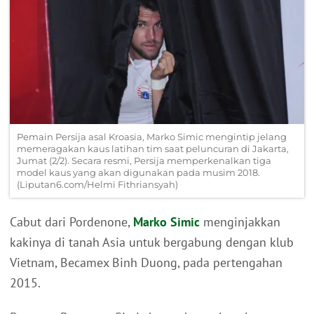
Pemain Persija asal Kroasia, Marko Simic mengintip jelang
memeragakan kaus latihan tim saat peluncuran di Jakarta,
Jumat (2/2). Secara resmi, Persija memperkenalkan tiga
model kaus yang akan digunakan pada musim 2018.
(Liputan6.com/Helmi Fithriansyah)
Cabut dari Pordenone,
Marko Simic
menginjakkan
kakinya di tanah Asia untuk bergabung dengan klub
Vietnam, Becamex Binh Duong, pada pertengahan
2015.