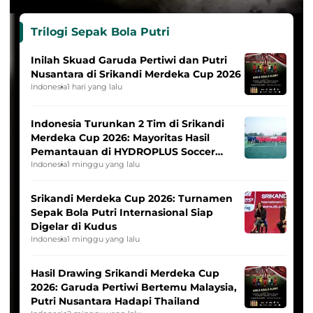
Trilogi Sepak Bola Putri
Inilah Skuad Garuda Pertiwi dan Putri
Nusantara di Srikandi Merdeka Cup 2026
Indonesia
1 hari yang lalu
Indonesia Turunkan 2 Tim di Srikandi
Merdeka Cup 2026: Mayoritas Hasil
Pemantauan di HYDROPLUS Soccer
League
Indonesia
1 minggu yang lalu
Srikandi Merdeka Cup 2026: Turnamen
Sepak Bola Putri Internasional Siap
Digelar di Kudus
Indonesia
1 minggu yang lalu
Hasil Drawing Srikandi Merdeka Cup
2026: Garuda Pertiwi Bertemu Malaysia,
Putri Nusantara Hadapi Thailand