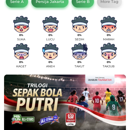
Serie A
Persija Jakarta
Serie B
More Tag
0%
0%
0%
0%
SUKA
LUCU
SEDIH
MARAH
0%
0%
0%
0%
KAGET
ANEH
TAKUT
TAKJUB