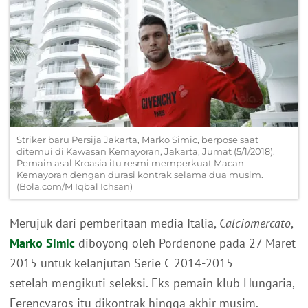
Striker baru Persija Jakarta, Marko Simic, berpose saat
ditemui di Kawasan Kemayoran, Jakarta, Jumat (5/1/2018).
Pemain asal Kroasia itu resmi memperkuat Macan
Kemayoran dengan durasi kontrak selama dua musim.
(Bola.com/M Iqbal Ichsan)
Merujuk dari pemberitaan media Italia,
Calciomercato
,
Marko Simic
diboyong oleh Pordenone pada 27 Maret
2015 untuk kelanjutan Serie C 2014-2015
setelah mengikuti seleksi. Eks pemain klub Hungaria,
Ferencvaros itu dikontrak hingga akhir musim.