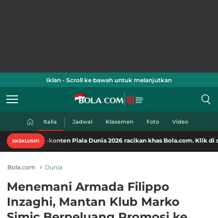
Iklan - Scroll ke bawah untuk melanjutkan
Italia
Jadwal
Klasemen
Foto
Video
-konten Piala Dunia 2026 racikan khas Bola.com. Klik di sini!
EKSKLUSIF!
Bola.com
Dunia
Menemani Armada Filippo
Inzaghi, Mantan Klub Marko
Simic Berpeluang Promosi ke