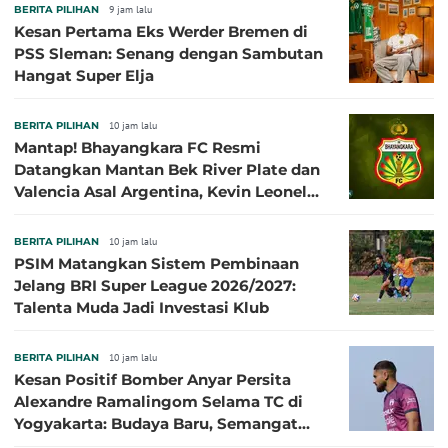
BERITA PILIHAN
9 jam lalu
Kesan Pertama Eks Werder Bremen di
PSS Sleman: Senang dengan Sambutan
Hangat Super Elja
BERITA PILIHAN
10 jam lalu
Mantap! Bhayangkara FC Resmi
Datangkan Mantan Bek River Plate dan
Valencia Asal Argentina, Kevin Leonel
Sibille
BERITA PILIHAN
10 jam lalu
PSIM Matangkan Sistem Pembinaan
Jelang BRI Super League 2026/2027:
Talenta Muda Jadi Investasi Klub
BERITA PILIHAN
10 jam lalu
Kesan Positif Bomber Anyar Persita
Alexandre Ramalingom Selama TC di
Yogyakarta: Budaya Baru, Semangat
Baru!