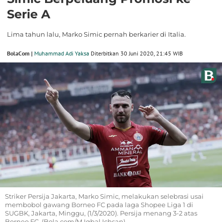
Serie A
Lima tahun lalu, Marko Simic pernah berkarier di Italia.
BolaCom |
Muhammad Adi Yaksa
Diterbitkan 30 Juni 2020, 21:45 WIB
Striker Persija Jakarta, Marko Simic, melakukan selebrasi usai
membobol gawang Borneo FC pada laga Shopee Liga 1 di
SUGBK, Jakarta, Minggu, (1/3/2020). Persija menang 3-2 atas
Borneo FC. (Bola.com/M Iqbal Ichsan)