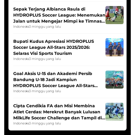
Sepak Terjang Albianca Raula di
HYDROPLUS Soccer League: Menemukan
Jalan untuk Mengejar Mimpi ke Timnas
Indonesia Putri
Indonesia
3 minggu yang lalu
Bupati Kudus Apresiasi HYDROPLUS
Soccer League All-Stars 2025/2026:
Selaras Visi Sports Tourism
Indonesia
3 minggu yang lalu
Goal Aksis U-15 dan Akademi Persib
Bandung U-18 Jadi Kampiun
HYDROPLUS Soccer League All-Stars
2025/2026
Indonesia
3 minggu yang lalu
Cipta Cendikia FA dan Misi Membina
Atlet Cerdas: Merekrut Banyak Lulusan
MilkLife Soccer Challenge dan Tampil di
HYDROPLUS Soccer League
Indonesia
3 minggu yang lalu